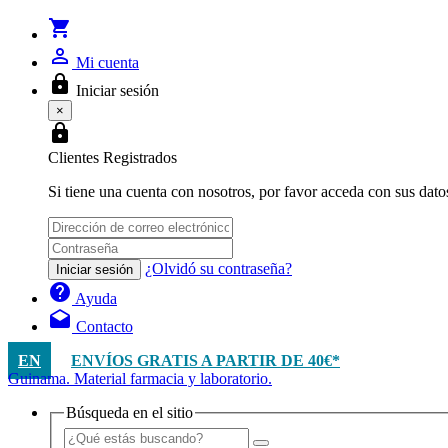
shopping_cart
person_outline
Mi cuenta
lock
Iniciar sesión
×
lock
Clientes Registrados
Si tiene una cuenta con nosotros, por favor acceda con sus dato
¿Olvidó su contraseña?
Iniciar sesión
help
Ayuda
drafts
Contacto
EN
ENVÍOS GRATIS A PARTIR DE 40€*
Guinama. Material farmacia y laboratorio.
Búsqueda en el sitio