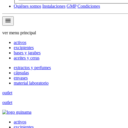
Quiénes somos
Instalaciones
GMP
Condiciones
menu
ver menu principal
activos
excipientes
bases y jarabes
aceites y ceras
extractos y perfumes
cápsulas
envases
material laboratorio
outlet
outlet
activos
excipientes