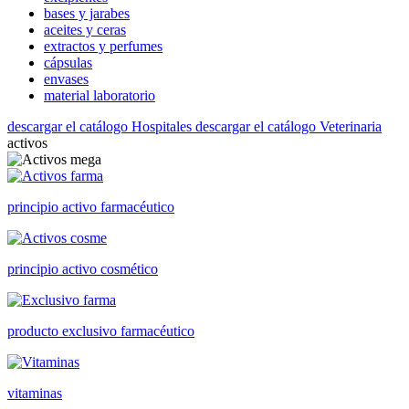
bases y jarabes
aceites y ceras
extractos y perfumes
cápsulas
envases
material laboratorio
descargar el catálogo Hospitales
descargar el catálogo Veterinaria
activos
principio activo farmacéutico
principio activo cosmético
producto exclusivo farmacéutico
vitaminas