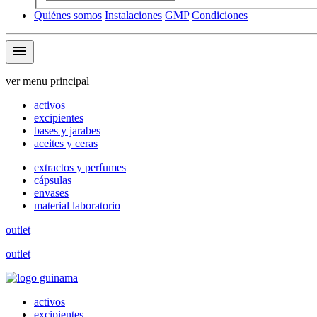
Quiénes somos
Instalaciones
GMP
Condiciones
menu
ver menu principal
activos
excipientes
bases y jarabes
aceites y ceras
extractos y perfumes
cápsulas
envases
material laboratorio
outlet
outlet
activos
excipientes