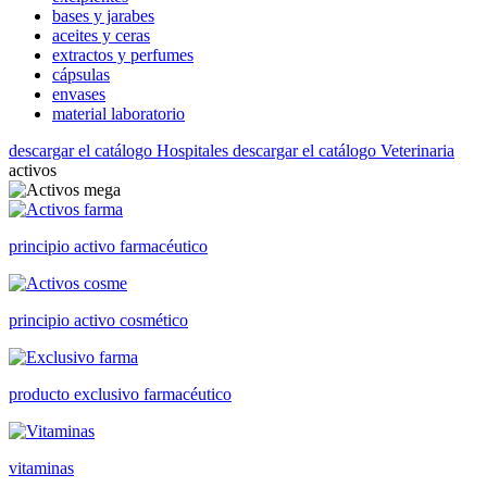
bases y jarabes
aceites y ceras
extractos y perfumes
cápsulas
envases
material laboratorio
descargar el catálogo Hospitales
descargar el catálogo Veterinaria
activos
principio activo farmacéutico
principio activo cosmético
producto exclusivo farmacéutico
vitaminas