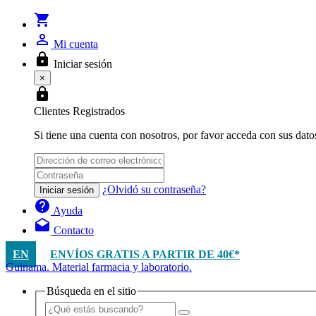
shopping_cart
person_outline
Mi cuenta
lock
Iniciar sesión
×
lock
Clientes Registrados
Si tiene una cuenta con nosotros, por favor acceda con sus dato
¿Olvidó su contraseña?
Iniciar sesión
help
Ayuda
drafts
Contacto
EN
ENVÍOS GRATIS A PARTIR DE 40€*
Guinama. Material farmacia y laboratorio.
Búsqueda en el sitio