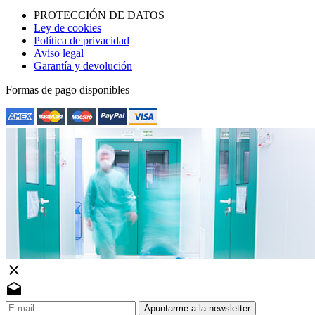
PROTECCIÓN DE DATOS
Ley de cookies
Política de privacidad
Aviso legal
Garantía y devolución
Formas de pago disponibles
close
drafts
Apuntarme a la newsletter