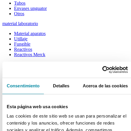
Tubos
Envases unguator
Otros
material laboratorio
Material aparatos
Utillaje
Fungible
Reactivos
Reactivos Merck
outlet
menu
shopping_cart
search
home
lock
Búsqueda en el sitio
Consentimiento
Detalles
Acerca de las cookies
Actualmente se encuentra en:
Esta página web usa cookies
Inicio
>>
ESPATULA GOMA BL 355mm HOJA 110mmx70mm
Las cookies de este sitio web se usan para personalizar el
arrow_back
contenido y los anuncios, ofrecer funciones de redes
Ficha de producto
sociales y analizar el tráfico. Además, compartimos