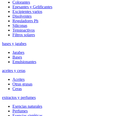
Colorantes
Epesantes y Gelificantes
Excipientes varios
Disolventes
Reguladores Ph
Siliconas
Tensioactivos
Filtros solares
bases y jarabes
Jarabes
Bases
Emulsionantes
aceites y ceras
Aceites
Otras grasas
Ceras
extractos y perfumes
Esencias naturales
Perfumes
Esencias sintéticas