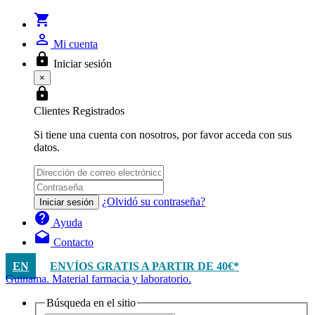
shopping_cart
person_outline
Mi cuenta
lock
Iniciar sesión
×
lock
Clientes Registrados
Si tiene una cuenta con nosotros, por favor acceda con sus
datos.
¿Olvidó su contraseña?
Iniciar sesión
help
Ayuda
drafts
Contacto
EN
ENVÍOS GRATIS A PARTIR DE 40€*
Guinama. Material farmacia y laboratorio.
Búsqueda en el sitio