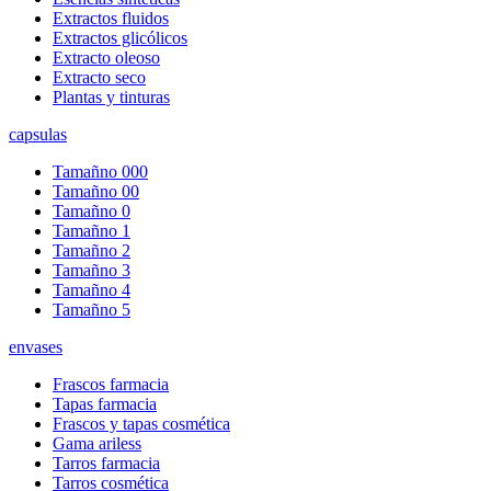
Extractos fluidos
Extractos glicólicos
Extracto oleoso
Extracto seco
Plantas y tinturas
capsulas
Tamañno 000
Tamañno 00
Tamañno 0
Tamañno 1
Tamañno 2
Tamañno 3
Tamañno 4
Tamañno 5
envases
Frascos farmacia
Tapas farmacia
Frascos y tapas cosmética
Gama ariless
Tarros farmacia
Tarros cosmética