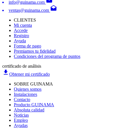
drafts
info@guinama.com
drafts
ventas@guinama.com
CLIENTES
Mi cuenta
Accede
Registro
Ayuda
Forma de pago
Premiamos tu fidelidad
Condiciones del programa de puntos
certificado de análisis
file_download
Obtener mi certificado
SOBRE GUINAMA
Quienes somos
Instalaciones
Contacto
Producto GUINAMA
Absoluta calidad
Noticias
Empleo
Ayudas