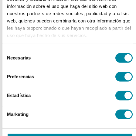
chevron_left
chevron_right
información sobre el uso que haga del sitio web con
nuestros partners de redes sociales, publicidad y análisis
web, quienes pueden combinarla con otra información que
les haya proporcionado o que hayan recopilado a partir del
uso que haya hecho de sus servicios.
Selección
Necesarias
de
consentimiento
Preferencias
Estadística
adquiriendo este producto
Marketing
consigue 15 puntos de fidelización
ESPATULA GOMA BL 355mm