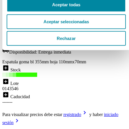
HOJA 110mmx70mm
Aceptar todas
Ref. Mg9851
Aceptar seleccionadas
Disponibilidad:
ENTREGA INMEDIATA
Rechazar
( 0 )
local_shipping
Disponibilidad:
Entrega inmediata
Espatula goma bl 355mm hoja 110mmx70mm
add_box
Stock
add_box
Lote
0143546
add_box
Caducidad
-------
keyboard_arrow_right
Para visualizar precios debe estar
registrado
y haber
iniciado
keyboard_arrow_right
sesión