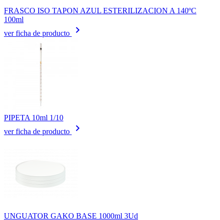
FRASCO ISO TAPON AZUL ESTERILIZACION A 140ºC
100ml
keyboard_arrow_right
ver ficha de producto
PIPETA 10ml 1/10
keyboard_arrow_right
ver ficha de producto
UNGUATOR GAKO BASE 1000ml 3Ud