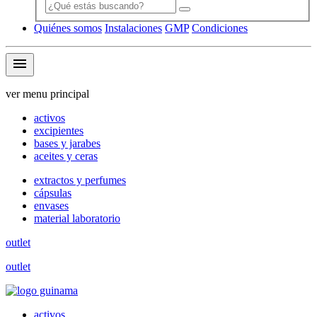
Quiénes somos
Instalaciones
GMP
Condiciones
menu
ver menu principal
activos
excipientes
bases y jarabes
aceites y ceras
extractos y perfumes
cápsulas
envases
material laboratorio
outlet
outlet
activos