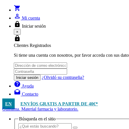
shopping_cart
person_outline
Mi cuenta
lock
Iniciar sesión
×
lock
Clientes Registrados
Si tiene una cuenta con nosotros, por favor acceda con sus dato
¿Olvidó su contraseña?
Iniciar sesión
help
Ayuda
drafts
Contacto
EN
ENVÍOS GRATIS A PARTIR DE 40€*
Guinama. Material farmacia y laboratorio.
Búsqueda en el sitio