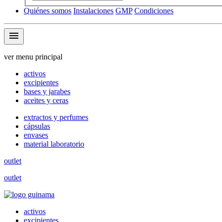
Quiénes somos
Instalaciones
GMP
Condiciones
menu
ver menu principal
activos
excipientes
bases y jarabes
aceites y ceras
extractos y perfumes
cápsulas
envases
material laboratorio
outlet
outlet
activos
excipientes