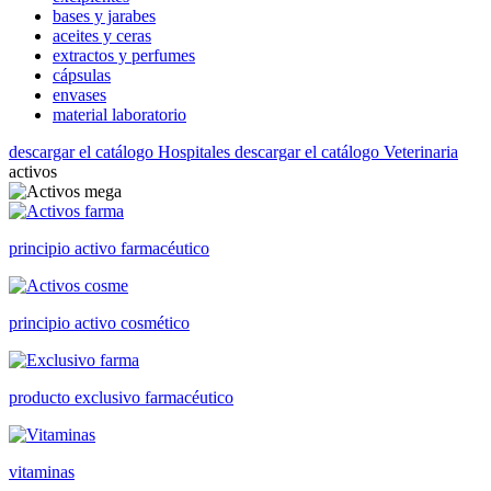
bases y jarabes
aceites y ceras
extractos y perfumes
cápsulas
envases
material laboratorio
descargar el catálogo Hospitales
descargar el catálogo Veterinaria
activos
principio activo farmacéutico
principio activo cosmético
producto exclusivo farmacéutico
vitaminas