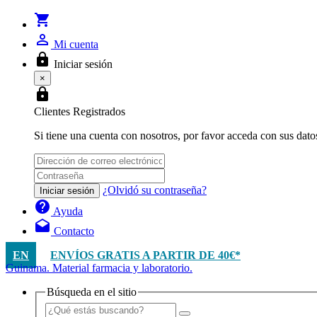
shopping_cart
person_outline
Mi cuenta
lock
Iniciar sesión
×
lock
Clientes Registrados
Si tiene una cuenta con nosotros, por favor acceda con sus dato
¿Olvidó su contraseña?
Iniciar sesión
help
Ayuda
drafts
Contacto
EN
ENVÍOS GRATIS A PARTIR DE 40€*
Guinama. Material farmacia y laboratorio.
Búsqueda en el sitio