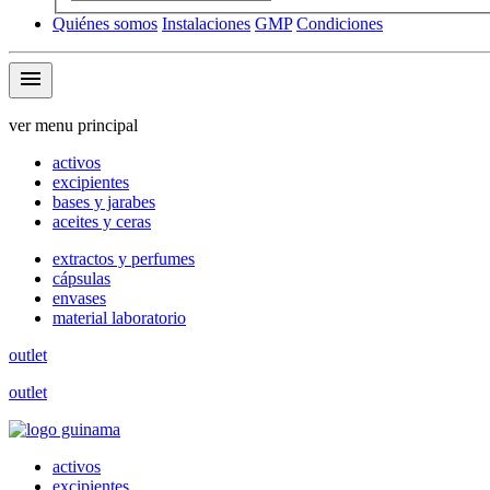
Quiénes somos
Instalaciones
GMP
Condiciones
menu
ver menu principal
activos
excipientes
bases y jarabes
aceites y ceras
extractos y perfumes
cápsulas
envases
material laboratorio
outlet
outlet
activos
excipientes