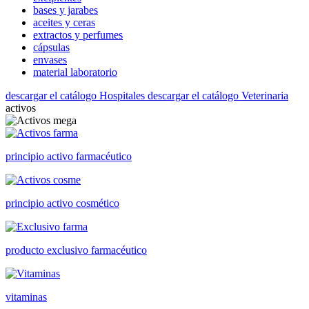
bases y jarabes
aceites y ceras
extractos y perfumes
cápsulas
envases
material laboratorio
descargar el catálogo Hospitales
descargar el catálogo Veterinaria
activos
principio activo farmacéutico
principio activo cosmético
producto exclusivo farmacéutico
vitaminas