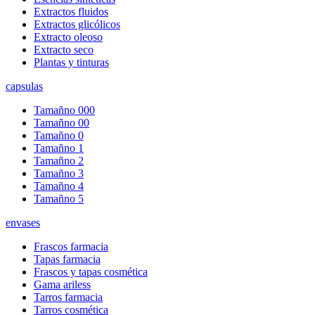
Extractos fluidos
Extractos glicólicos
Extracto oleoso
Extracto seco
Plantas y tinturas
capsulas
Tamañno 000
Tamañno 00
Tamañno 0
Tamañno 1
Tamañno 2
Tamañno 3
Tamañno 4
Tamañno 5
envases
Frascos farmacia
Tapas farmacia
Frascos y tapas cosmética
Gama ariless
Tarros farmacia
Tarros cosmética