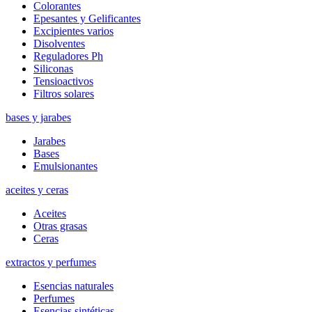
Colorantes
Epesantes y Gelificantes
Excipientes varios
Disolventes
Reguladores Ph
Siliconas
Tensioactivos
Filtros solares
bases y jarabes
Jarabes
Bases
Emulsionantes
aceites y ceras
Aceites
Otras grasas
Ceras
extractos y perfumes
Esencias naturales
Perfumes
Esencias sintéticas