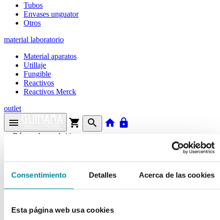
Tubos
Envases unguator
Otros
material laboratorio
Material aparatos
Utillaje
Fungible
Reactivos
Reactivos Merck
outlet
menu
shopping_cart
search
home
lock
Búsqueda en el sitio
Actualmente se encuentra en:
Consentimiento
Detalles
Acerca de las cookies
Inicio
>>
FAMOTIDINA
arrow_back
Esta página web usa cookies
Ficha de producto