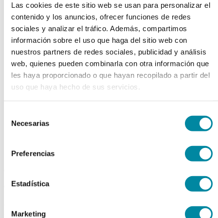
Las cookies de este sitio web se usan para personalizar el
chevron_left
chevron_right
contenido y los anuncios, ofrecer funciones de redes
sociales y analizar el tráfico. Además, compartimos
información sobre el uso que haga del sitio web con
nuestros partners de redes sociales, publicidad y análisis
web, quienes pueden combinarla con otra información que
les haya proporcionado o que hayan recopilado a partir del
uso que haya hecho de sus servicios.
Selección
Necesarias
de
consentimiento
Preferencias
adquiriendo este producto
Estadística
consigue 15 puntos de fidelización
FAMOTIDINA
Marketing