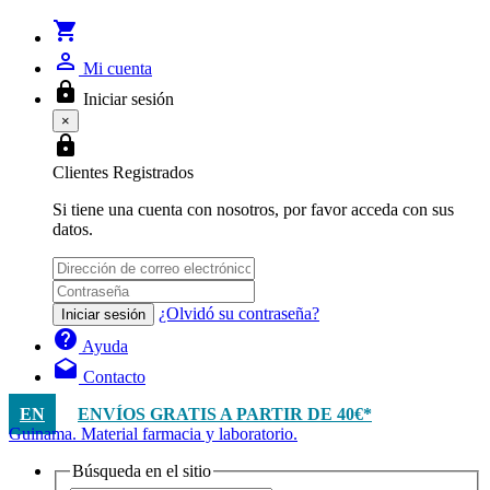
shopping_cart
person_outline
Mi cuenta
lock
Iniciar sesión
×
lock
Clientes Registrados
Si tiene una cuenta con nosotros, por favor acceda con sus
datos.
¿Olvidó su contraseña?
Iniciar sesión
help
Ayuda
drafts
Contacto
EN
ENVÍOS GRATIS A PARTIR DE 40€*
Guinama. Material farmacia y laboratorio.
Búsqueda en el sitio