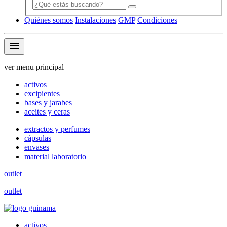
Quiénes somos
Instalaciones
GMP
Condiciones
menu
ver menu principal
activos
excipientes
bases y jarabes
aceites y ceras
extractos y perfumes
cápsulas
envases
material laboratorio
outlet
outlet
activos