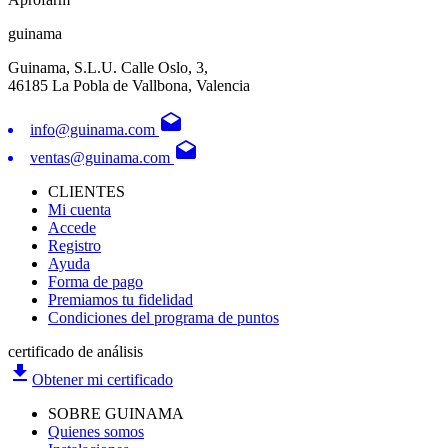
guinama
Guinama, S.L.U. Calle Oslo, 3,
46185 La Pobla de Vallbona, Valencia
drafts
info@guinama.com
drafts
ventas@guinama.com
CLIENTES
Mi cuenta
Accede
Registro
Ayuda
Forma de pago
Premiamos tu fidelidad
Condiciones del programa de puntos
certificado de análisis
file_download
Obtener mi certificado
SOBRE GUINAMA
Quienes somos