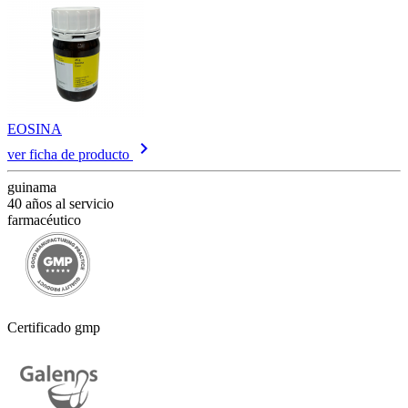
EOSINA
keyboard_arrow_right
ver ficha de producto
guinama
40 años al servicio
farmacéutico
Certificado gmp