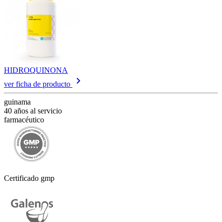
HIDROQUINONA
keyboard_arrow_right
ver ficha de producto
guinama
40 años al servicio
farmacéutico
Certificado gmp