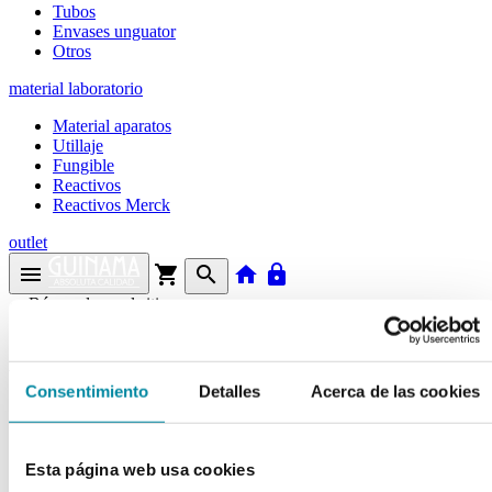
Tubos
Envases unguator
Otros
material laboratorio
Material aparatos
Utillaje
Fungible
Reactivos
Reactivos Merck
outlet
menu
shopping_cart
search
home
lock
Búsqueda en el sitio
Actualmente se encuentra en:
Consentimiento
Detalles
Acerca de las cookies
Inicio
>>
TADALAFILO
arrow_back
Esta página web usa cookies
Ficha de producto