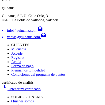
guinama
Guinama, S.L.U. Calle Oslo, 3,
46185 La Pobla de Vallbona, Valencia
drafts
info@guinama.com
drafts
ventas@guinama.com
CLIENTES
Mi cuenta
Accede
Registro
Ayuda
Forma de pago
Premiamos tu fidelidad
Condiciones del programa de puntos
certificado de análisis
file_download
Obtener mi certificado
SOBRE GUINAMA
Quienes somos