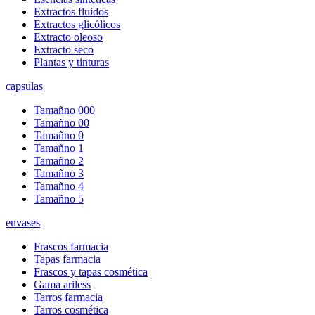
Extractos fluidos
Extractos glicólicos
Extracto oleoso
Extracto seco
Plantas y tinturas
capsulas
Tamañno 000
Tamañno 00
Tamañno 0
Tamañno 1
Tamañno 2
Tamañno 3
Tamañno 4
Tamañno 5
envases
Frascos farmacia
Tapas farmacia
Frascos y tapas cosmética
Gama ariless
Tarros farmacia
Tarros cosmética