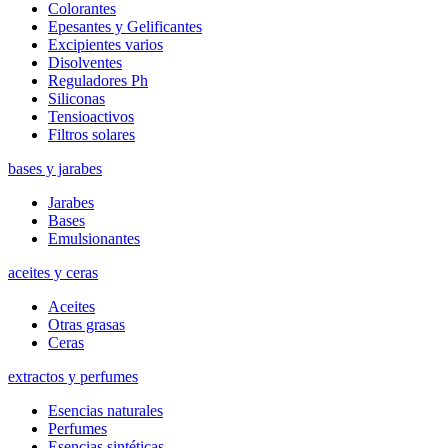
Colorantes
Epesantes y Gelificantes
Excipientes varios
Disolventes
Reguladores Ph
Siliconas
Tensioactivos
Filtros solares
bases y jarabes
Jarabes
Bases
Emulsionantes
aceites y ceras
Aceites
Otras grasas
Ceras
extractos y perfumes
Esencias naturales
Perfumes
Esencias sintéticas