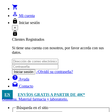
shopping_cart
person_outline
Mi cuenta
lock
Iniciar sesión
×
lock
Clientes Registrados
Si tiene una cuenta con nosotros, por favor acceda con sus
datos.
¿Olvidó su contraseña?
Iniciar sesión
help
Ayuda
drafts
Contacto
EN
ENVÍOS GRATIS A PARTIR DE 40€*
Guinama. Material farmacia y laboratorio.
Búsqueda en el sitio