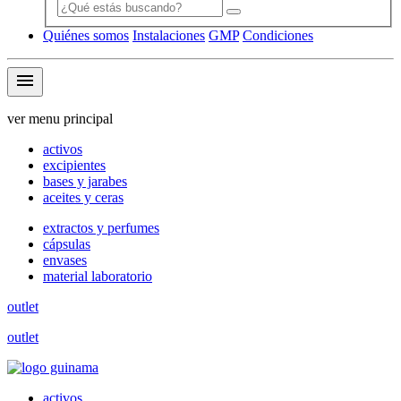
Quiénes somos
Instalaciones
GMP
Condiciones
menu
ver menu principal
activos
excipientes
bases y jarabes
aceites y ceras
extractos y perfumes
cápsulas
envases
material laboratorio
outlet
outlet
activos