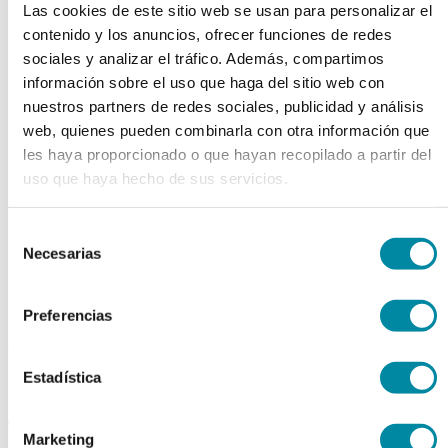
Las cookies de este sitio web se usan para personalizar el
chevron_left
chevron_right
contenido y los anuncios, ofrecer funciones de redes
sociales y analizar el tráfico. Además, compartimos
información sobre el uso que haga del sitio web con
nuestros partners de redes sociales, publicidad y análisis
web, quienes pueden combinarla con otra información que
les haya proporcionado o que hayan recopilado a partir del
uso que haya hecho de sus servicios.
Selección
Necesarias
de
consentimiento
Preferencias
adquiriendo este producto
Estadística
consigue 15 puntos de fidelización
TADALAFILO
Marketing