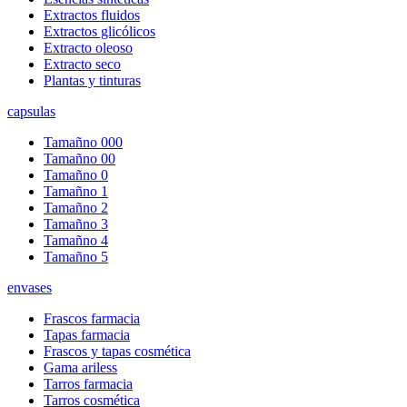
Extractos fluidos
Extractos glicólicos
Extracto oleoso
Extracto seco
Plantas y tinturas
capsulas
Tamañno 000
Tamañno 00
Tamañno 0
Tamañno 1
Tamañno 2
Tamañno 3
Tamañno 4
Tamañno 5
envases
Frascos farmacia
Tapas farmacia
Frascos y tapas cosmética
Gama ariless
Tarros farmacia
Tarros cosmética