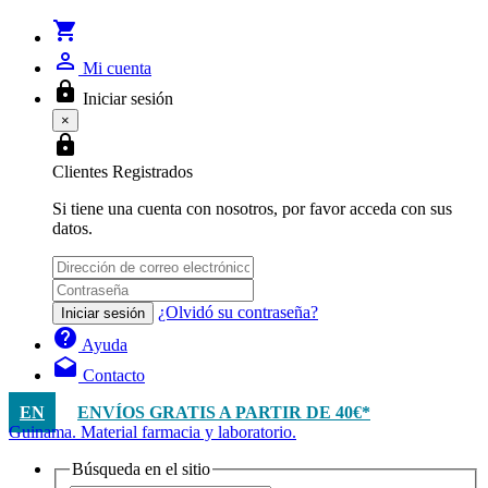
shopping_cart
person_outline
Mi cuenta
lock
Iniciar sesión
×
lock
Clientes Registrados
Si tiene una cuenta con nosotros, por favor acceda con sus
datos.
¿Olvidó su contraseña?
Iniciar sesión
help
Ayuda
drafts
Contacto
EN
ENVÍOS GRATIS A PARTIR DE 40€*
Guinama. Material farmacia y laboratorio.
Búsqueda en el sitio