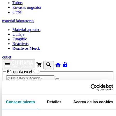
Tubos
Envases unguator
Otros
material laboratorio
Material aparatos
Utillaje
Fungible
Reactivos
Reactivos Merck
outlet
menu
shopping_cart
search
home
lock
Búsqueda en el sitio
Actualmente se encuentra en:
Inicio
>>
BICALUTAMIDA
Consentimiento
Detalles
Acerca de las cookies
arrow_back
Ficha de producto