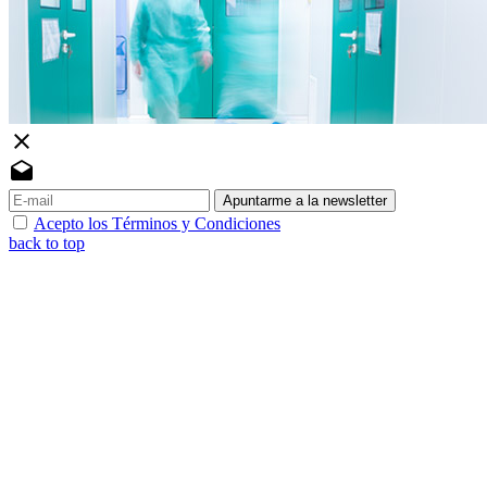
close
drafts
Apuntarme a la newsletter
Acepto los Términos y Condiciones
back to top