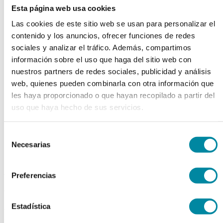
Esta página web usa cookies
chevron_left
chevron_right
Las cookies de este sitio web se usan para personalizar el
contenido y los anuncios, ofrecer funciones de redes
sociales y analizar el tráfico. Además, compartimos
información sobre el uso que haga del sitio web con
nuestros partners de redes sociales, publicidad y análisis
web, quienes pueden combinarla con otra información que
les haya proporcionado o que hayan recopilado a partir del
uso que haya hecho de sus servicios.
Selección
Necesarias
de
consentimiento
adquiriendo este producto
Preferencias
consigue 15 puntos de fidelización
Estadística
BICALUTAMIDA