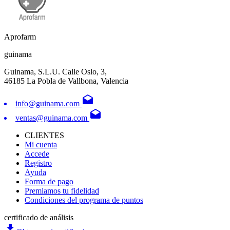
Aprofarm
guinama
Guinama, S.L.U. Calle Oslo, 3,
46185 La Pobla de Vallbona, Valencia
drafts
info@guinama.com
drafts
ventas@guinama.com
CLIENTES
Mi cuenta
Accede
Registro
Ayuda
Forma de pago
Premiamos tu fidelidad
Condiciones del programa de puntos
certificado de análisis
file_download