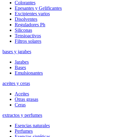
Colorantes
Epesantes y Gelificantes
Excipientes varios
Disolventes
Reguladores Ph
Siliconas
Tensioactivos
Filtros solares
bases y jarabes
Jarabes
Bases
Emulsionantes
aceites y ceras
Aceites
Otras grasas
Ceras
extractos y perfumes
Esencias naturales
Perfumes
Esencias sintéticas