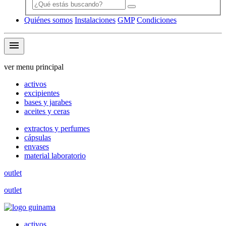
Quiénes somos
Instalaciones
GMP
Condiciones
menu
ver menu principal
activos
excipientes
bases y jarabes
aceites y ceras
extractos y perfumes
cápsulas
envases
material laboratorio
outlet
outlet
activos