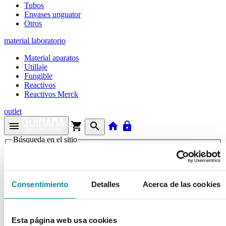
Tubos
Envases unguator
Otros
material laboratorio
Material aparatos
Utillaje
Fungible
Reactivos
Reactivos Merck
outlet
menu
shopping_cart
search
home
lock
Búsqueda en el sitio
Actualmente se encuentra en:
Consentimiento
Detalles
Acerca de las cookies
Inicio
>>
TACROLIMUS
arrow_back
Ficha de producto
Esta página web usa cookies