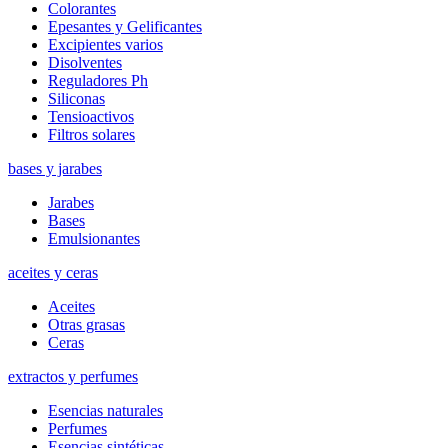
Colorantes
Epesantes y Gelificantes
Excipientes varios
Disolventes
Reguladores Ph
Siliconas
Tensioactivos
Filtros solares
bases y jarabes
Jarabes
Bases
Emulsionantes
aceites y ceras
Aceites
Otras grasas
Ceras
extractos y perfumes
Esencias naturales
Perfumes
Esencias sintéticas