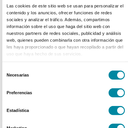
chevron_left
chevron_right
Las cookies de este sitio web se usan para personalizar el
contenido y los anuncios, ofrecer funciones de redes
sociales y analizar el tráfico. Además, compartimos
información sobre el uso que haga del sitio web con
nuestros partners de redes sociales, publicidad y análisis
web, quienes pueden combinarla con otra información que
les haya proporcionado o que hayan recopilado a partir del
uso que haya hecho de sus servicios.
Selección
Necesarias
de
consentimiento
Preferencias
adquiriendo este producto
consigue 15 puntos de fidelización
Estadística
TACROLIMUS