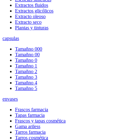
Extractos fluidos
Extractos glicólicos
Extracto oleoso
Extracto seco
Plantas y tinturas
capsulas
Tamañno 000
Tamañno 00
Tamañno 0
Tamañno 1
Tamañno 2
Tamañno 3
Tamañno 4
Tamañno 5
envases
Frascos farmacia
Tapas farmacia
Frascos y tapas cosmética
Gama ariless
Tarros farmacia
Tarros cosmética