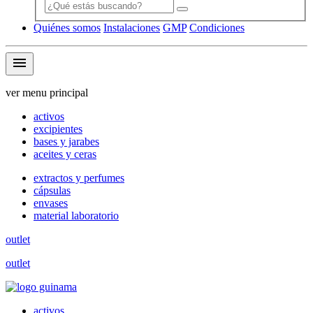
Quiénes somos
Instalaciones
GMP
Condiciones
menu
ver menu principal
activos
excipientes
bases y jarabes
aceites y ceras
extractos y perfumes
cápsulas
envases
material laboratorio
outlet
outlet
activos