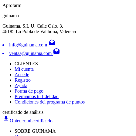
Aprofarm
guinama
Guinama, S.L.U. Calle Oslo, 3,
46185 La Pobla de Vallbona, Valencia
drafts
info@guinama.com
drafts
ventas@guinama.com
CLIENTES
Mi cuenta
Accede
Registro
Ayuda
Forma de pago
Premiamos tu fidelidad
Condiciones del programa de puntos
certificado de análisis
file_download
Obtener mi certificado
SOBRE GUINAMA