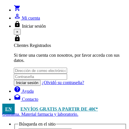
shopping_cart
person_outline
Mi cuenta
lock
Iniciar sesión
×
lock
Clientes Registrados
Si tiene una cuenta con nosotros, por favor acceda con sus
datos.
¿Olvidó su contraseña?
Iniciar sesión
help
Ayuda
drafts
Contacto
EN
ENVÍOS GRATIS A PARTIR DE 40€*
Guinama. Material farmacia y laboratorio.
Búsqueda en el sitio