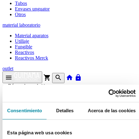
Tubos
Envases unguator
Otros
material laboratorio
Material aparatos
Utillaje
Fungible
Reactivos
Reactivos Merck
outlet
menu
shopping_cart
search
home
lock
Búsqueda en el sitio
Actualmente se encuentra en:
Consentimiento
Detalles
Acerca de las cookies
Inicio
>>
ITRACONAZOL
arrow_back
Esta página web usa cookies
Ficha de producto