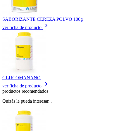
SABORIZANTE CEREZA POLVO 100g
keyboard_arrow_right
ver ficha de producto
GLUCOMANANO
keyboard_arrow_right
ver ficha de producto
productos recomendados
Quizás le pueda interesar...