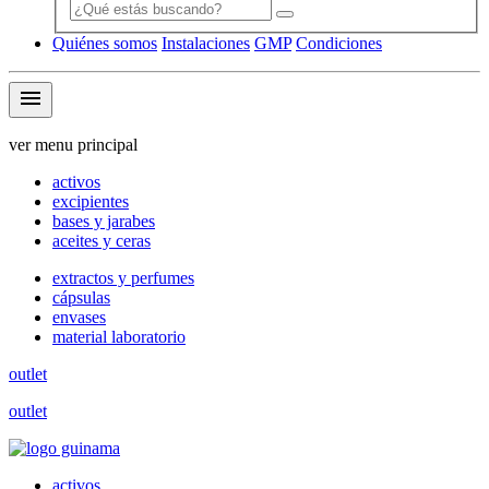
Quiénes somos
Instalaciones
GMP
Condiciones
menu
ver menu principal
activos
excipientes
bases y jarabes
aceites y ceras
extractos y perfumes
cápsulas
envases
material laboratorio
outlet
outlet
activos