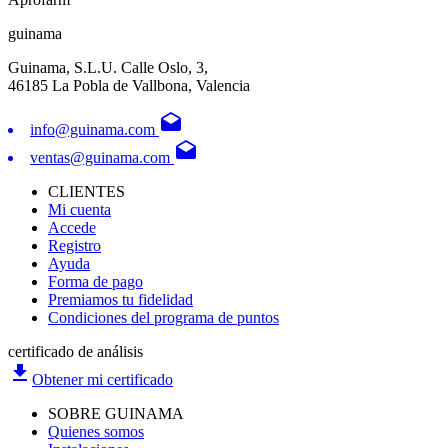
guinama
Guinama, S.L.U. Calle Oslo, 3,
46185 La Pobla de Vallbona, Valencia
drafts
info@guinama.com
drafts
ventas@guinama.com
CLIENTES
Mi cuenta
Accede
Registro
Ayuda
Forma de pago
Premiamos tu fidelidad
Condiciones del programa de puntos
certificado de análisis
file_download
Obtener mi certificado
SOBRE GUINAMA
Quienes somos