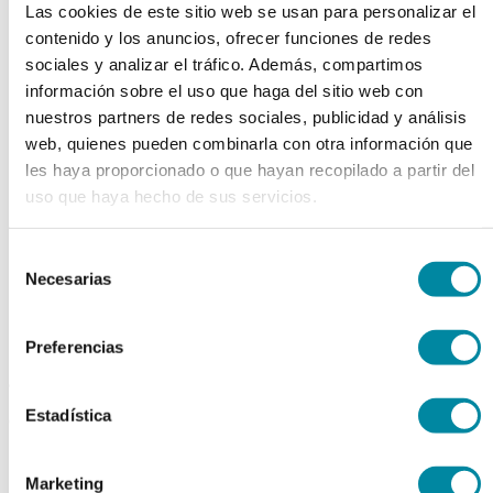
Las cookies de este sitio web se usan para personalizar el
chevron_left
chevron_right
contenido y los anuncios, ofrecer funciones de redes
sociales y analizar el tráfico. Además, compartimos
información sobre el uso que haga del sitio web con
nuestros partners de redes sociales, publicidad y análisis
web, quienes pueden combinarla con otra información que
les haya proporcionado o que hayan recopilado a partir del
uso que haya hecho de sus servicios.
Selección
Necesarias
de
consentimiento
Preferencias
adquiriendo este producto
Estadística
consigue 15 puntos de fidelización
ITRACONAZOL
Marketing