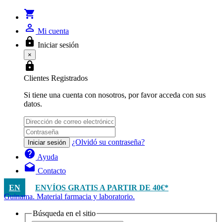
shopping_cart
person_outline
Mi cuenta
lock
Iniciar sesión
×
lock
Clientes Registrados
Si tiene una cuenta con nosotros, por favor acceda con sus
datos.
¿Olvidó su contraseña?
Iniciar sesión
help
Ayuda
drafts
Contacto
EN
ENVÍOS GRATIS A PARTIR DE 40€*
Guinama. Material farmacia y laboratorio.
Búsqueda en el sitio