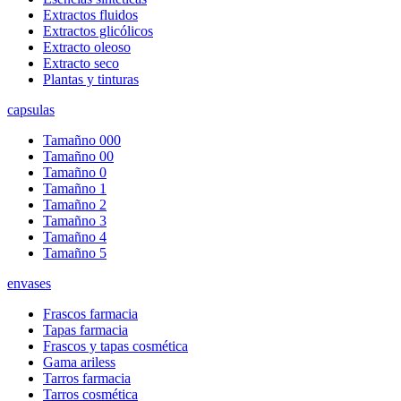
Extractos fluidos
Extractos glicólicos
Extracto oleoso
Extracto seco
Plantas y tinturas
capsulas
Tamañno 000
Tamañno 00
Tamañno 0
Tamañno 1
Tamañno 2
Tamañno 3
Tamañno 4
Tamañno 5
envases
Frascos farmacia
Tapas farmacia
Frascos y tapas cosmética
Gama ariless
Tarros farmacia
Tarros cosmética