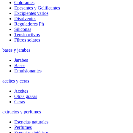
Colorantes
Epesantes y Gelificantes
Excipientes varios
Disolventes
Reguladores Ph
Siliconas
Tensioactivos
Filtros solares
bases y jarabes
Jarabes
Bases
Emulsionantes
aceites y ceras
Aceites
Otras grasas
Ceras
extractos y perfumes
Esencias naturales
Perfumes
Esencias sintéticas