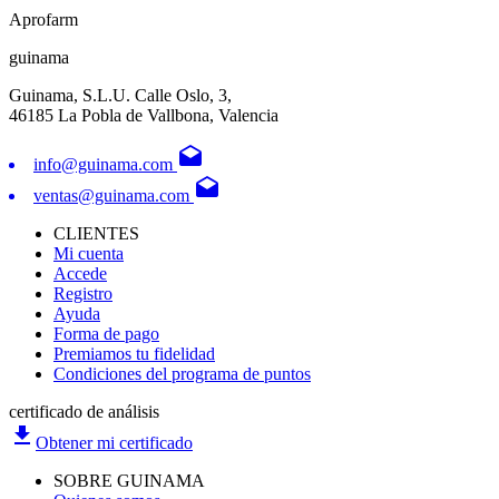
Aprofarm
guinama
Guinama, S.L.U. Calle Oslo, 3,
46185 La Pobla de Vallbona, Valencia
drafts
info@guinama.com
drafts
ventas@guinama.com
CLIENTES
Mi cuenta
Accede
Registro
Ayuda
Forma de pago
Premiamos tu fidelidad
Condiciones del programa de puntos
certificado de análisis
file_download
Obtener mi certificado
SOBRE GUINAMA