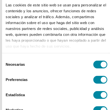
chevron_left
chevron_right
Las cookies de este sitio web se usan para personalizar el
contenido y los anuncios, ofrecer funciones de redes
sociales y analizar el tráfico. Además, compartimos
información sobre el uso que haga del sitio web con
nuestros partners de redes sociales, publicidad y análisis
web, quienes pueden combinarla con otra información que
les haya proporcionado o que hayan recopilado a partir del
uso que haya hecho de sus servicios.
Selección
Necesarias
de
consentimiento
Preferencias
adquiriendo este producto
consigue 15 puntos de fidelización
Estadística
VANCOMICINA CLH