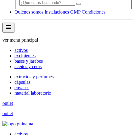
Quiénes somos
Instalaciones
GMP
Condiciones
menu
ver menu principal
activos
excipientes
bases y jarabes
aceites y ceras
extractos y perfumes
cápsulas
envases
material laboratorio
outlet
outlet
activos