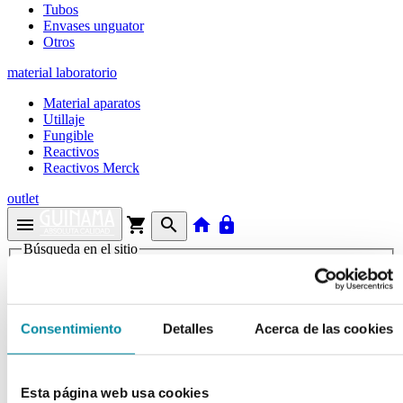
Tubos
Envases unguator
Otros
material laboratorio
Material aparatos
Utillaje
Fungible
Reactivos
Reactivos Merck
outlet
menu
shopping_cart
search
home
lock
Búsqueda en el sitio
Actualmente se encuentra en:
Consentimiento
Detalles
Acerca de las cookies
Inicio
>>
VANCOMICINA CLH
arrow_back
Ficha de producto
Esta página web usa cookies