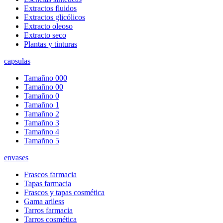
Extractos fluidos
Extractos glicólicos
Extracto oleoso
Extracto seco
Plantas y tinturas
capsulas
Tamañno 000
Tamañno 00
Tamañno 0
Tamañno 1
Tamañno 2
Tamañno 3
Tamañno 4
Tamañno 5
envases
Frascos farmacia
Tapas farmacia
Frascos y tapas cosmética
Gama ariless
Tarros farmacia
Tarros cosmética