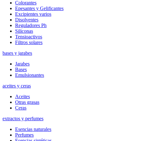
Colorantes
Epesantes y Gelificantes
Excipientes varios
Disolventes
Reguladores Ph
Siliconas
Tensioactivos
Filtros solares
bases y jarabes
Jarabes
Bases
Emulsionantes
aceites y ceras
Aceites
Otras grasas
Ceras
extractos y perfumes
Esencias naturales
Perfumes
Esencias sintéticas