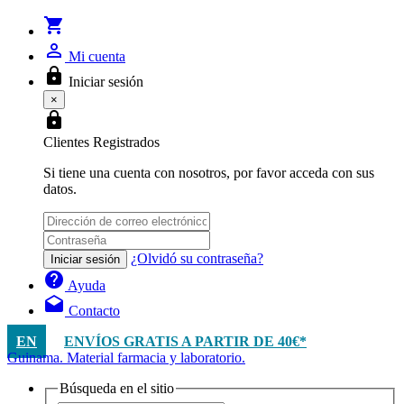
shopping_cart
person_outline
Mi cuenta
lock
Iniciar sesión
×
lock
Clientes Registrados
Si tiene una cuenta con nosotros, por favor acceda con sus
datos.
¿Olvidó su contraseña?
Iniciar sesión
help
Ayuda
drafts
Contacto
EN
ENVÍOS GRATIS A PARTIR DE 40€*
Guinama. Material farmacia y laboratorio.
Búsqueda en el sitio