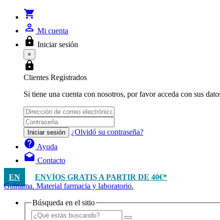
shopping_cart
person_outline
Mi cuenta
lock
Iniciar sesión
×
lock
Clientes Registrados
Si tiene una cuenta con nosotros, por favor acceda con sus dato
¿Olvidó su contraseña?
Iniciar sesión
help
Ayuda
drafts
Contacto
EN
ENVÍOS GRATIS A PARTIR DE 40€*
Guinama. Material farmacia y laboratorio.
Búsqueda en el sitio