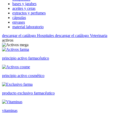
bases y jarabes
aceites y ceras
extractos y perfumes
cápsulas
envases
material laboratorio
descargar el catálogo Hospitales
descargar el catálogo Veterinaria
activos
principio activo farmacéutico
principio activo cosmético
producto exclusivo farmacéutico
vitaminas