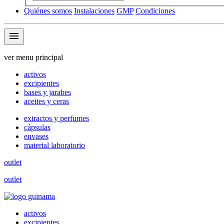
Quiénes somos
Instalaciones
GMP
Condiciones
menu
ver menu principal
activos
excipientes
bases y jarabes
aceites y ceras
extractos y perfumes
cápsulas
envases
material laboratorio
outlet
outlet
activos
excipientes