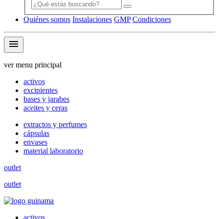
Quiénes somos
Instalaciones
GMP
Condiciones
menu
ver menu principal
activos
excipientes
bases y jarabes
aceites y ceras
extractos y perfumes
cápsulas
envases
material laboratorio
outlet
outlet
activos