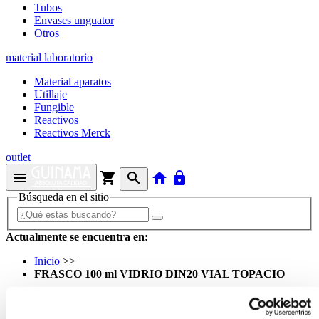
Tubos
Envases unguator
Otros
material laboratorio
Material aparatos
Utillaje
Fungible
Reactivos
Reactivos Merck
outlet
menu
shopping_cart
search
home
lock
Búsqueda en el sitio
Actualmente se encuentra en:
Inicio
>>
FRASCO 100 ml VIDRIO DIN20 VIAL TOPACIO
arrow_back
Ficha de producto