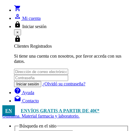
shopping_cart
person_outline
Mi cuenta
lock
Iniciar sesión
×
lock
Clientes Registrados
Si tiene una cuenta con nosotros, por favor acceda con sus
datos.
¿Olvidó su contraseña?
Iniciar sesión
help
Ayuda
drafts
Contacto
EN
ENVÍOS GRATIS A PARTIR DE 40€*
Guinama. Material farmacia y laboratorio.
Búsqueda en el sitio