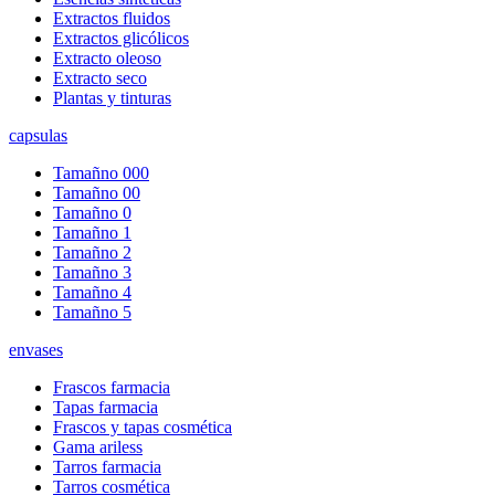
Extractos fluidos
Extractos glicólicos
Extracto oleoso
Extracto seco
Plantas y tinturas
capsulas
Tamañno 000
Tamañno 00
Tamañno 0
Tamañno 1
Tamañno 2
Tamañno 3
Tamañno 4
Tamañno 5
envases
Frascos farmacia
Tapas farmacia
Frascos y tapas cosmética
Gama ariless
Tarros farmacia
Tarros cosmética