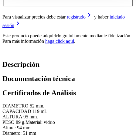
keyboard_arrow_right
Para visualizar precios debe estar
registrado
y haber
iniciado
keyboard_arrow_right
sesión
Este producto puede adquirirlo gratuitamente mediante fidelización.
Para más información
haga click aquí
.
Descripción
Documentación técnica
Certificados de Análisis
DIAMETRO 52 mm.
CAPACIDAD 119 mL.
ALTURA 95 mm.
PESO 89 g.Material: vidrio
Altura: 94 mm
Diametro: 51 mm