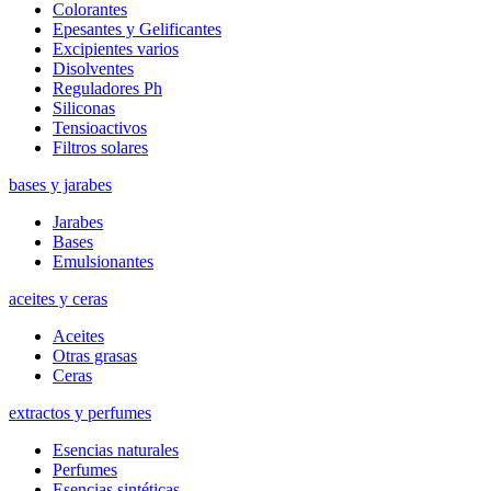
Colorantes
Epesantes y Gelificantes
Excipientes varios
Disolventes
Reguladores Ph
Siliconas
Tensioactivos
Filtros solares
bases y jarabes
Jarabes
Bases
Emulsionantes
aceites y ceras
Aceites
Otras grasas
Ceras
extractos y perfumes
Esencias naturales
Perfumes
Esencias sintéticas