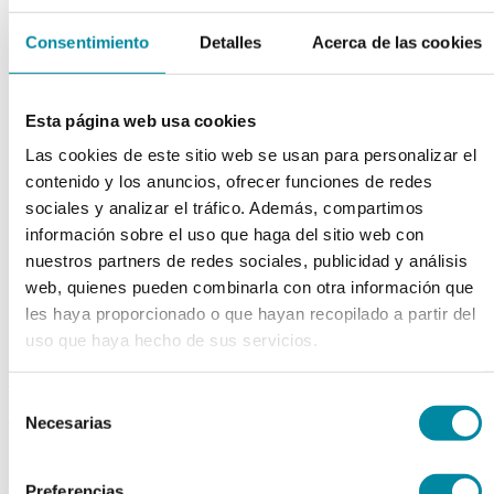
chevron_left
chevron_right
Consentimiento
Detalles
Acerca de las cookies
Esta página web usa cookies
Las cookies de este sitio web se usan para personalizar el
contenido y los anuncios, ofrecer funciones de redes
sociales y analizar el tráfico. Además, compartimos
información sobre el uso que haga del sitio web con
nuestros partners de redes sociales, publicidad y análisis
web, quienes pueden combinarla con otra información que
les haya proporcionado o que hayan recopilado a partir del
uso que haya hecho de sus servicios.
adquiriendo este producto
Selección
consigue 15 puntos de fidelización
Necesarias
de
consentimiento
FRASCO 100 ml VIDRIO
Preferencias