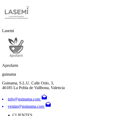
Lasemi
Aprofarm
guinama
Guinama, S.L.U. Calle Oslo, 3,
46185 La Pobla de Vallbona, Valencia
drafts
info@guinama.com
drafts
ventas@guinama.com
CLIENTES