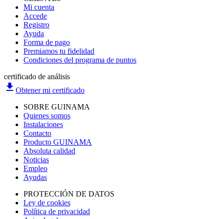
Mi cuenta
Accede
Registro
Ayuda
Forma de pago
Premiamos tu fidelidad
Condiciones del programa de puntos
certificado de análisis
file_download
Obtener mi certificado
SOBRE GUINAMA
Quienes somos
Instalaciones
Contacto
Producto GUINAMA
Absoluta calidad
Noticias
Empleo
Ayudas
PROTECCIÓN DE DATOS
Ley de cookies
Política de privacidad