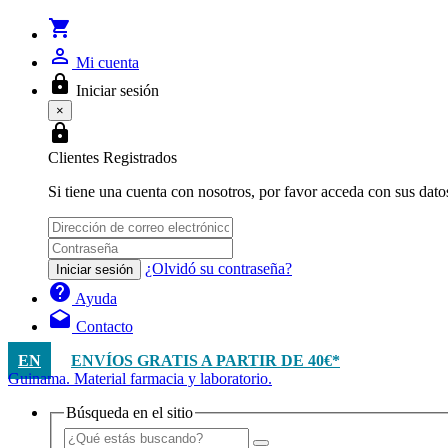
shopping_cart
person_outline
Mi cuenta
lock
Iniciar sesión
×
lock
Clientes Registrados
Si tiene una cuenta con nosotros, por favor acceda con sus dato
¿Olvidó su contraseña?
Iniciar sesión
help
Ayuda
drafts
Contacto
EN
ENVÍOS GRATIS A PARTIR DE 40€*
Guinama. Material farmacia y laboratorio.
Búsqueda en el sitio