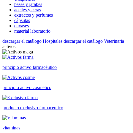
bases y jarabes
aceites y ceras
extractos y perfumes
cápsulas
envases
material laboratorio
descargar el catálogo Hospitales
descargar el catálogo Veterinaria
activos
principio activo farmacéutico
principio activo cosmético
producto exclusivo farmacéutico
vitaminas