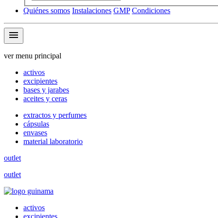
Quiénes somos
Instalaciones
GMP
Condiciones
menu
ver menu principal
activos
excipientes
bases y jarabes
aceites y ceras
extractos y perfumes
cápsulas
envases
material laboratorio
outlet
outlet
activos
excipientes