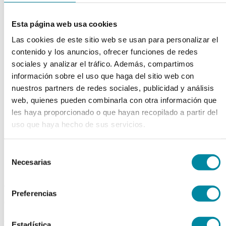
chevron_left
chevron_right
Esta página web usa cookies
Las cookies de este sitio web se usan para personalizar el
contenido y los anuncios, ofrecer funciones de redes
sociales y analizar el tráfico. Además, compartimos
información sobre el uso que haga del sitio web con
nuestros partners de redes sociales, publicidad y análisis
web, quienes pueden combinarla con otra información que
les haya proporcionado o que hayan recopilado a partir del
uso que haya hecho de sus servicios.
Selección
Necesarias
de
consentimiento
adquiriendo este producto
Preferencias
consigue 15 puntos de fidelización
Estadística