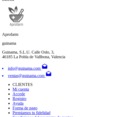
Aprofarm
guinama
Guinama, S.L.U. Calle Oslo, 3,
46185 La Pobla de Vallbona, Valencia
drafts
info@guinama.com
drafts
ventas@guinama.com
CLIENTES
Mi cuenta
Accede
Registro
Ayuda
Forma de pago
Premiamos tu fidelidad