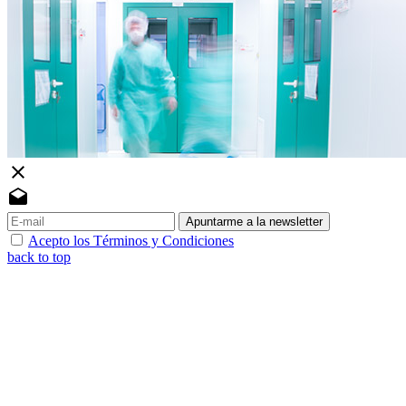
close
drafts
Apuntarme a la newsletter
Acepto los Términos y Condiciones
back to top