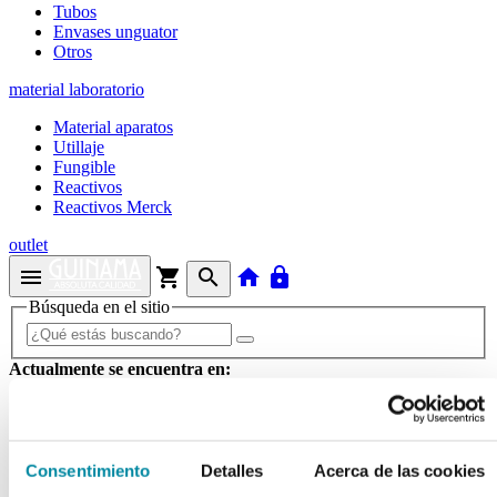
Tubos
Envases unguator
Otros
material laboratorio
Material aparatos
Utillaje
Fungible
Reactivos
Reactivos Merck
outlet
menu
shopping_cart
search
home
lock
Búsqueda en el sitio
Actualmente se encuentra en:
Inicio
>>
FRASCO 1 ml PELD TRASLUCIDO VIAL COLIRIO
ESTERIL 100X10Ud
Consentimiento
Detalles
Acerca de las cookies
arrow_back
Ficha de producto