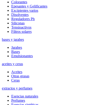
Colorantes
Epesantes y Gelificantes
Excipientes varios
Disolventes
Reguladores Ph
Siliconas
Tensioactivos
Filtros solares
bases y jarabes
Jarabes
Bases
Emulsionantes
aceites y ceras
Aceites
Otras grasas
Ceras
extractos y perfumes
Esencias naturales
Perfumes
Esencias sintéticas