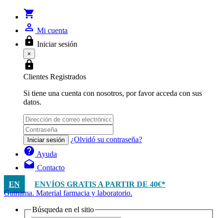
shopping_cart
person_outline
Mi cuenta
lock
Iniciar sesión
×
lock
Clientes Registrados
Si tiene una cuenta con nosotros, por favor acceda con sus
datos.
¿Olvidó su contraseña?
Iniciar sesión
help
Ayuda
drafts
Contacto
EN
ENVÍOS GRATIS A PARTIR DE 40€*
Guinama. Material farmacia y laboratorio.
Búsqueda en el sitio