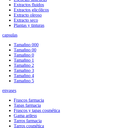
Extractos fluidos
Extractos glicólicos
Extracto oleoso
Extracto seco
Plantas y tinturas
capsulas
Tamañno 000
Tamañno 00
Tamañno 0
Tamañno 1
Tamañno 2
Tamañno 3
Tamañno 4
Tamañno 5
envases
Frascos farmacia
Tapas farmacia
Frascos y tapas cosmética
Gama ariless
Tarros farmacia
Tarros cosmética