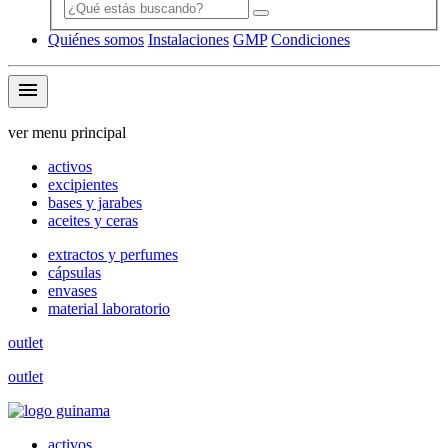
Quiénes somos
Instalaciones
GMP
Condiciones
menu
ver menu principal
activos
excipientes
bases y jarabes
aceites y ceras
extractos y perfumes
cápsulas
envases
material laboratorio
outlet
outlet
activos