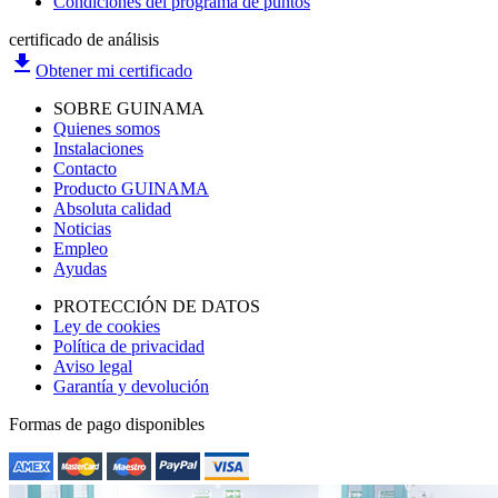
Condiciones del programa de puntos
certificado de análisis
file_download
Obtener mi certificado
SOBRE GUINAMA
Quienes somos
Instalaciones
Contacto
Producto GUINAMA
Absoluta calidad
Noticias
Empleo
Ayudas
PROTECCIÓN DE DATOS
Ley de cookies
Política de privacidad
Aviso legal
Garantía y devolución
Formas de pago disponibles