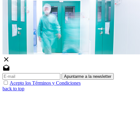
close
drafts
Apuntarme a la newsletter
Acepto los Términos y Condiciones
back to top