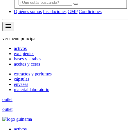
Quiénes somos
Instalaciones
GMP
Condiciones
menu
ver menu principal
activos
excipientes
bases y jarabes
aceites y ceras
extractos y perfumes
cápsulas
envases
material laboratorio
outlet
outlet
activos