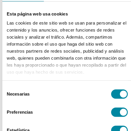
chevron_left
chevron_right
Esta página web usa cookies
Las cookies de este sitio web se usan para personalizar el
contenido y los anuncios, ofrecer funciones de redes
sociales y analizar el tráfico. Además, compartimos
información sobre el uso que haga del sitio web con
nuestros partners de redes sociales, publicidad y análisis
web, quienes pueden combinarla con otra información que
les haya proporcionado o que hayan recopilado a partir del
uso que haya hecho de sus servicios.
Selección
Necesarias
de
consentimiento
adquiriendo este producto
Preferencias
consigue 15 puntos de fidelización
Estadística