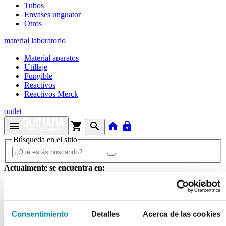
Tubos
Envases unguator
Otros
material laboratorio
Material aparatos
Utillaje
Fungible
Reactivos
Reactivos Merck
outlet
menu
shopping_cart
search
home
lock
Búsqueda en el sitio
Actualmente se encuentra en:
Inicio
>>
FRASCO 125 ml PEHD PULVERIZADOR
MINOXIDIL BLANCO C/TAPA 10Ud
Consentimiento
Detalles
Acerca de las cookies
arrow_back
Ficha de producto