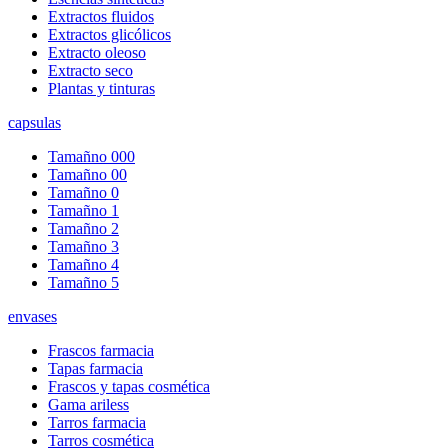
Extractos fluidos
Extractos glicólicos
Extracto oleoso
Extracto seco
Plantas y tinturas
capsulas
Tamañno 000
Tamañno 00
Tamañno 0
Tamañno 1
Tamañno 2
Tamañno 3
Tamañno 4
Tamañno 5
envases
Frascos farmacia
Tapas farmacia
Frascos y tapas cosmética
Gama ariless
Tarros farmacia
Tarros cosmética