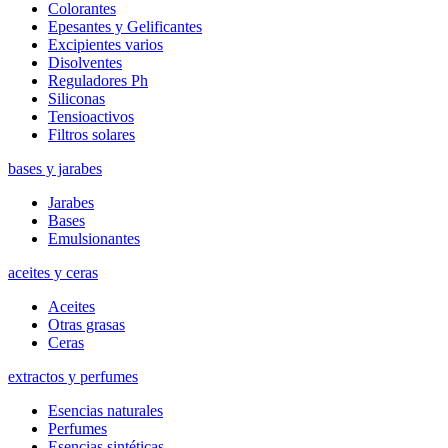
Colorantes
Epesantes y Gelificantes
Excipientes varios
Disolventes
Reguladores Ph
Siliconas
Tensioactivos
Filtros solares
bases y jarabes
Jarabes
Bases
Emulsionantes
aceites y ceras
Aceites
Otras grasas
Ceras
extractos y perfumes
Esencias naturales
Perfumes
Esencias sintéticas