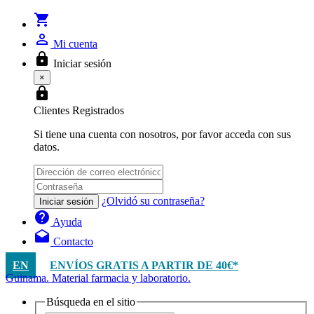
shopping_cart
person_outline
Mi cuenta
lock
Iniciar sesión
×
lock
Clientes Registrados
Si tiene una cuenta con nosotros, por favor acceda con sus
datos.
¿Olvidó su contraseña?
Iniciar sesión
help
Ayuda
drafts
Contacto
EN
ENVÍOS GRATIS A PARTIR DE 40€*
Guinama. Material farmacia y laboratorio.
Búsqueda en el sitio