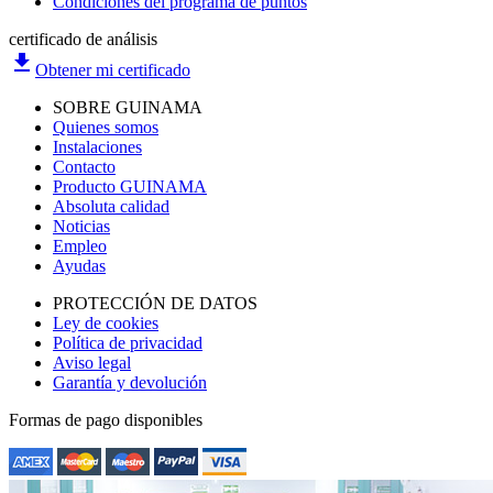
Condiciones del programa de puntos
certificado de análisis
file_download
Obtener mi certificado
SOBRE GUINAMA
Quienes somos
Instalaciones
Contacto
Producto GUINAMA
Absoluta calidad
Noticias
Empleo
Ayudas
PROTECCIÓN DE DATOS
Ley de cookies
Política de privacidad
Aviso legal
Garantía y devolución
Formas de pago disponibles