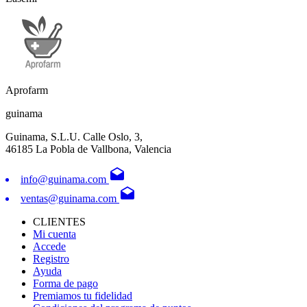
Aprofarm
guinama
Guinama, S.L.U. Calle Oslo, 3,
46185 La Pobla de Vallbona, Valencia
drafts
info@guinama.com
drafts
ventas@guinama.com
CLIENTES
Mi cuenta
Accede
Registro
Ayuda
Forma de pago
Premiamos tu fidelidad