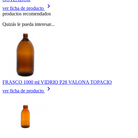
keyboard_arrow_right
ver ficha de producto
productos recomendados
Quizás le pueda interesar...
FRASCO 1000 ml VIDRIO P28 VALONA TOPACIO
keyboard_arrow_right
ver ficha de producto