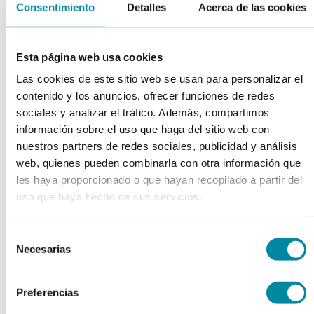
Consentimiento
Detalles
Acerca de las cookies
chevron_left
chevron_right
Esta página web usa cookies
Las cookies de este sitio web se usan para personalizar el
contenido y los anuncios, ofrecer funciones de redes
sociales y analizar el tráfico. Además, compartimos
información sobre el uso que haga del sitio web con
nuestros partners de redes sociales, publicidad y análisis
web, quienes pueden combinarla con otra información que
les haya proporcionado o que hayan recopilado a partir del
uso que haya hecho de sus servicios.
Selección
adquiriendo este producto
Necesarias
de
consigue 15 puntos de fidelización
consentimiento
Preferencias
FRASCO 500 ml VIDRIO P28