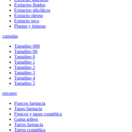
Extractos fluidos
Extractos glicólicos
Extracto oleoso
Extracto seco
Plantas y tinturas
capsulas
Tamañno 000
Tamañno 00
Tamañno 0
Tamañno 1
Tamañno 2
Tamañno 3
Tamañno 4
Tamañno 5
envases
Frascos farmacia
Tapas farmacia
Frascos y tapas cosmética
Gama ariless
Tarros farmacia
Tarros cosmética