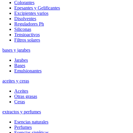
Colorantes
Epesantes y Gelificantes
Excipientes varios
Disolventes
Reguladores Ph
Siliconas
Tensioactivos
Filtros solares
bases y jarabes
Jarabes
Bases
Emulsionantes
aceites y ceras
Aceites
Otras grasas
Ceras
extractos y perfumes
Esencias naturales
Perfumes
Esencias sintéticas