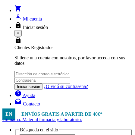
shopping_cart
person_outline
Mi cuenta
lock
Iniciar sesión
×
lock
Clientes Registrados
Si tiene una cuenta con nosotros, por favor acceda con sus
datos.
¿Olvidó su contraseña?
Iniciar sesión
help
Ayuda
drafts
Contacto
EN
ENVÍOS GRATIS A PARTIR DE 40€*
Guinama. Material farmacia y laboratorio.
Búsqueda en el sitio