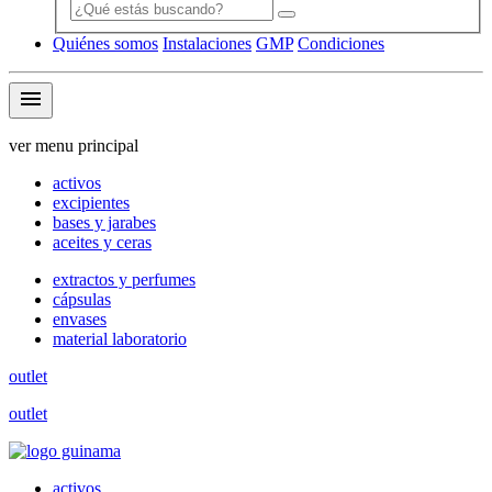
Quiénes somos
Instalaciones
GMP
Condiciones
menu
ver menu principal
activos
excipientes
bases y jarabes
aceites y ceras
extractos y perfumes
cápsulas
envases
material laboratorio
outlet
outlet
activos