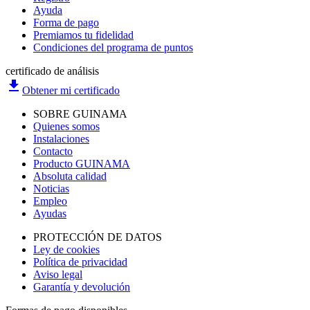
Ayuda
Forma de pago
Premiamos tu fidelidad
Condiciones del programa de puntos
certificado de análisis
file_download
Obtener mi certificado
SOBRE GUINAMA
Quienes somos
Instalaciones
Contacto
Producto GUINAMA
Absoluta calidad
Noticias
Empleo
Ayudas
PROTECCIÓN DE DATOS
Ley de cookies
Política de privacidad
Aviso legal
Garantía y devolución