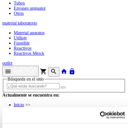
Tubos
Envases unguator
Otros
material laboratorio
Material aparatos
Utillaje
Fungible
Reactivos
Reactivos Merck
outlet
menu
shopping_cart
search
home
lock
Búsqueda en el sitio
Actualmente se encuentra en:
Inicio
>>
FRASCO 500 ml VIDRIO P28 TOPACIO
arrow_back
Ficha de producto