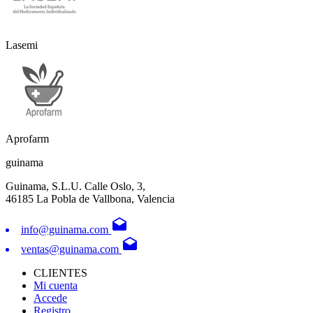
Lasemi
Aprofarm
guinama
Guinama, S.L.U. Calle Oslo, 3,
46185 La Pobla de Vallbona, Valencia
drafts
info@guinama.com
drafts
ventas@guinama.com
CLIENTES
Mi cuenta
Accede
Registro