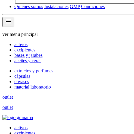
Quiénes somos
Instalaciones
GMP
Condiciones
menu
ver menu principal
activos
excipientes
bases y jarabes
aceites y ceras
extractos y perfumes
cápsulas
envases
material laboratorio
outlet
outlet
activos
excipientes