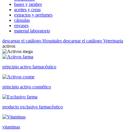
bases y jarabes
aceites y ceras
extractos y perfumes
cápsulas
envases
material laboratorio
descargar el catálogo Hospitales
descargar el catálogo Veterinaria
activos
principio activo farmacéutico
principio activo cosmético
producto exclusivo farmacéutico
vitaminas