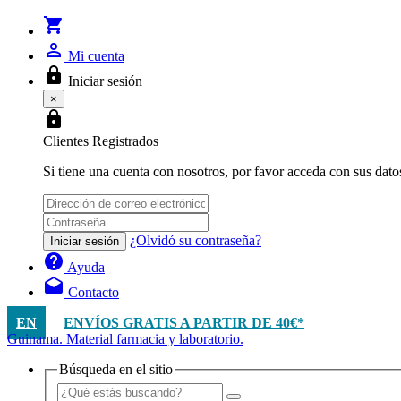
shopping_cart
person_outline
Mi cuenta
lock
Iniciar sesión
×
lock
Clientes Registrados
Si tiene una cuenta con nosotros, por favor acceda con sus dato
¿Olvidó su contraseña?
Iniciar sesión
help
Ayuda
drafts
Contacto
EN
ENVÍOS GRATIS A PARTIR DE 40€*
Guinama. Material farmacia y laboratorio.
Búsqueda en el sitio