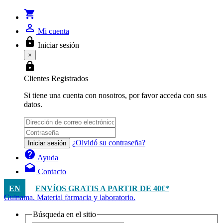
shopping_cart
person_outline
Mi cuenta
lock
Iniciar sesión
×
lock
Clientes Registrados
Si tiene una cuenta con nosotros, por favor acceda con sus
datos.
¿Olvidó su contraseña?
Iniciar sesión
help
Ayuda
drafts
Contacto
EN
ENVÍOS GRATIS A PARTIR DE 40€*
Guinama. Material farmacia y laboratorio.
Búsqueda en el sitio