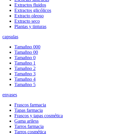
Extractos fluidos
Extractos glicólicos
Extracto oleoso
Extracto seco
Plantas y tinturas
capsulas
Tamañno 000
Tamañno 00
Tamañno 0
Tamañno 1
Tamañno 2
Tamañno 3
Tamañno 4
Tamañno 5
envases
Frascos farmacia
Tapas farmacia
Frascos y tapas cosmética
Gama ariless
Tarros farmacia
Tarros cosmética