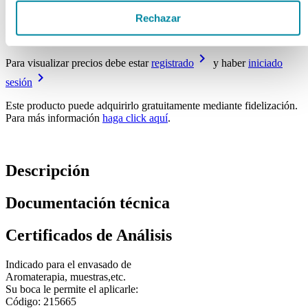
Rechazar
Price From:
keyboard_arrow_right
Para visualizar precios debe estar
registrado
y haber
iniciado
keyboard_arrow_right
sesión
Este producto puede adquirirlo gratuitamente mediante fidelización.
Para más información
haga click aquí
.
Descripción
Documentación técnica
Certificados de Análisis
Indicado para el envasado de
Aromaterapia, muestras,etc.
Su boca le permite el aplicarle:
Código: 215665