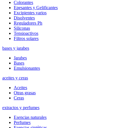
Colorantes
Epesantes y Gelificantes
Excipientes varios
Disolventes
Reguladores Ph
Siliconas
Tensioactivos
Filtros solares
bases y jarabes
Jarabes
Bases
Emulsionantes
aceites y ceras
Aceites
Otras grasas
Ceras
extractos y perfumes
Esencias naturales
Perfumes
Esencias sintéticas