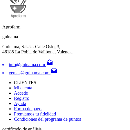
Aprofarm
guinama
Guinama, S.L.U. Calle Oslo, 3,
46185 La Pobla de Vallbona, Valencia
drafts
info@guinama.com
drafts
ventas@guinama.com
CLIENTES
Mi cuenta
Accede
Registro
Ayuda
Forma de pago
Premiamos tu fidelidad
Condiciones del programa de puntos
certificado de análisis