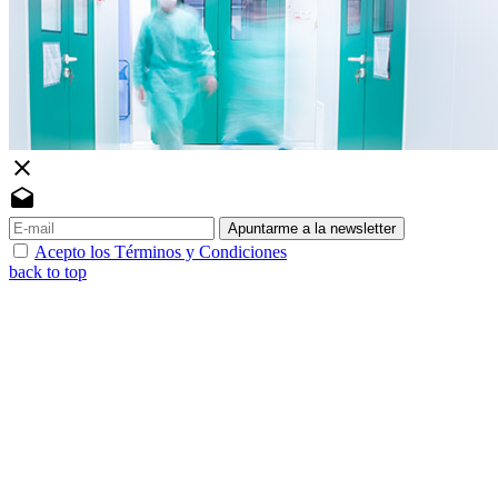
close
drafts
Apuntarme a la newsletter
Acepto los Términos y Condiciones
back to top