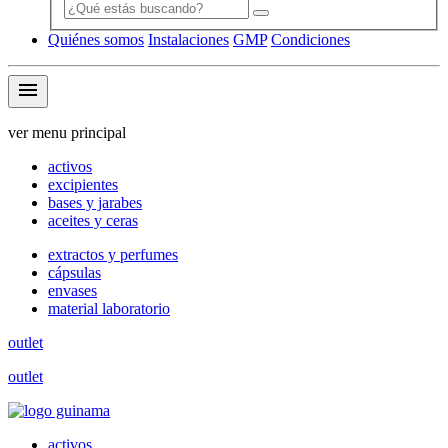
Quiénes somos
Instalaciones
GMP
Condiciones
menu
ver menu principal
activos
excipientes
bases y jarabes
aceites y ceras
extractos y perfumes
cápsulas
envases
material laboratorio
outlet
outlet
activos