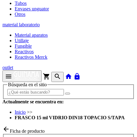
Tubos
Envases unguator
Otros
material laboratorio
Material aparatos
Utillaje
Fungible
Reactivos
Reactivos Merck
outlet
menu
shopping_cart
search
home
lock
Búsqueda en el sitio
Actualmente se encuentra en:
Inicio
>>
FRASCO 15 ml VIDRIO DIN18 TOPACIO S/TAPA
arrow_back
Ficha de producto