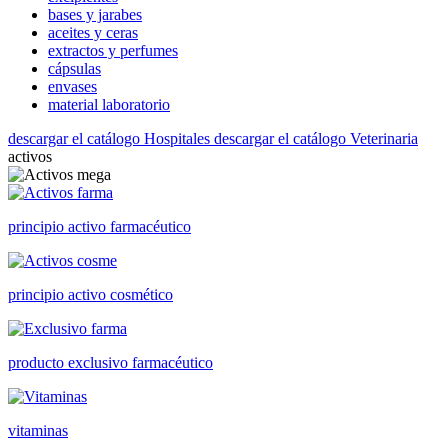
bases y jarabes
aceites y ceras
extractos y perfumes
cápsulas
envases
material laboratorio
descargar el catálogo Hospitales
descargar el catálogo Veterinaria
activos
principio activo farmacéutico
principio activo cosmético
producto exclusivo farmacéutico
vitaminas