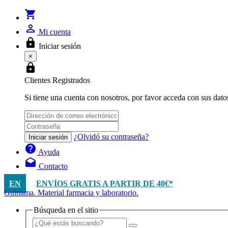
shopping_cart
person_outline
Mi cuenta
lock
Iniciar sesión
×
lock
Clientes Registrados
Si tiene una cuenta con nosotros, por favor acceda con sus dato
¿Olvidó su contraseña?
Iniciar sesión
help
Ayuda
drafts
Contacto
EN
ENVÍOS GRATIS A PARTIR DE 40€*
Guinama. Material farmacia y laboratorio.
Búsqueda en el sitio