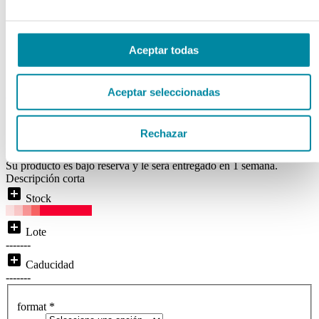
1000MCG/G
Ref. Mg7321
Aceptar todas
Disponibilidad:
BAJO RESERVA
Aceptar seleccionadas
( 0 )
local_shipping
Disponibilidad:
Entrega inmediata
Rechazar
Price From:
Su producto es bajo reserva y le será entregado en 1 semana.
Descripción corta
add_box
Stock
add_box
Lote
-------
add_box
Caducidad
-------
format
*