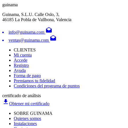
guinama
Guinama, S.L.U. Calle Oslo, 3,
46185 La Pobla de Vallbona, Valencia
drafts
info@guinama.com
drafts
ventas@guinama.com
CLIENTES
Mi cuenta
Accede
Registro
Ayuda
Forma de pago
Premiamos tu fidelidad
Condiciones del programa de puntos
certificado de análisis
file_download
Obtener mi certificado
SOBRE GUINAMA
Quienes somos
Instalaciones