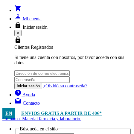
shopping_cart
person_outline
Mi cuenta
lock
Iniciar sesión
×
lock
Clientes Registrados
Si tiene una cuenta con nosotros, por favor acceda con sus
datos.
¿Olvidó su contraseña?
Iniciar sesión
help
Ayuda
drafts
Contacto
EN
ENVÍOS GRATIS A PARTIR DE 40€*
Guinama. Material farmacia y laboratorio.
Búsqueda en el sitio