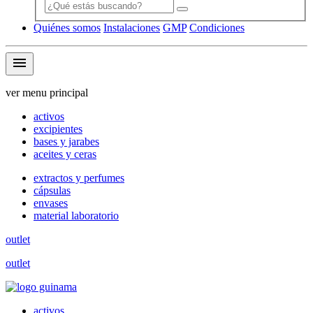
Quiénes somos
Instalaciones
GMP
Condiciones
menu
ver menu principal
activos
excipientes
bases y jarabes
aceites y ceras
extractos y perfumes
cápsulas
envases
material laboratorio
outlet
outlet
activos