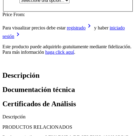
Price From:
keyboard_arrow_right
Para visualizar precios debe estar
registrado
y haber
iniciado
keyboard_arrow_right
sesión
Este producto puede adquirirlo gratuitamente mediante fidelización.
Para más información
haga click aquí
.
Descripción
Documentación técnica
Certificados de Análisis
Descripción
PRODUCTOS RELACIONADOS