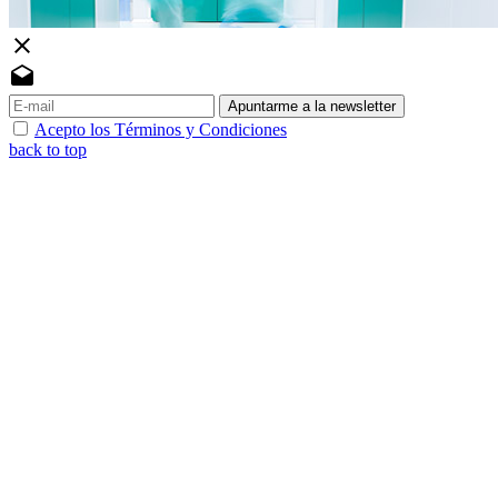
close
drafts
Apuntarme a la newsletter
Acepto los Términos y Condiciones
back to top