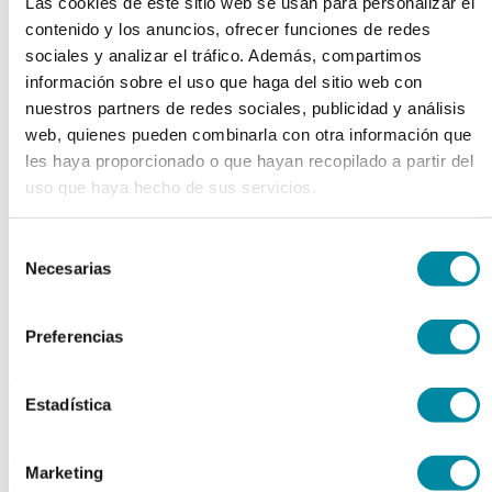
Las cookies de este sitio web se usan para personalizar el
chevron_left
chevron_right
contenido y los anuncios, ofrecer funciones de redes
sociales y analizar el tráfico. Además, compartimos
información sobre el uso que haga del sitio web con
nuestros partners de redes sociales, publicidad y análisis
web, quienes pueden combinarla con otra información que
les haya proporcionado o que hayan recopilado a partir del
uso que haya hecho de sus servicios.
Selección
Necesarias
de
consentimiento
Preferencias
adquiriendo este producto
Estadística
consigue 15 puntos de fidelización
LEVADURA DE SELENIO
Marketing