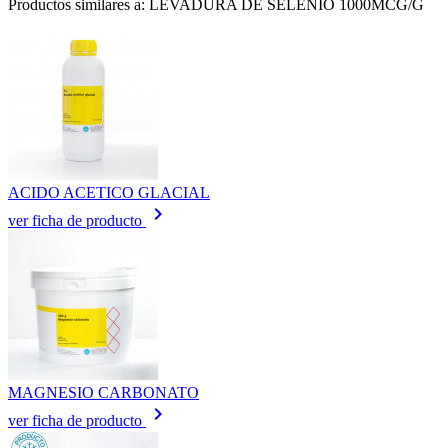
Productos similares a: LEVADURA DE SELENIO 1000MCG/G
ACIDO ACETICO GLACIAL
keyboard_arrow_right
ver ficha de producto
MAGNESIO CARBONATO
keyboard_arrow_right
ver ficha de producto