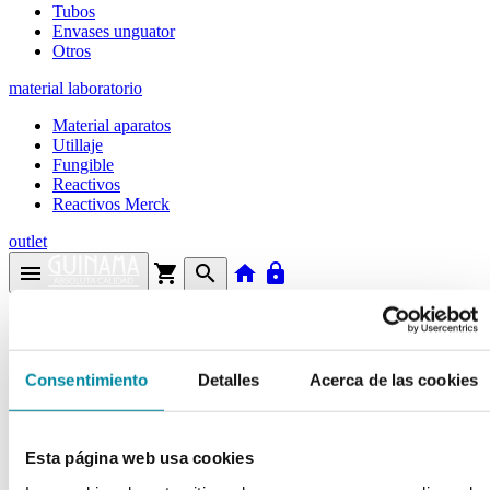
Tubos
Envases unguator
Otros
material laboratorio
Material aparatos
Utillaje
Fungible
Reactivos
Reactivos Merck
outlet
menu
shopping_cart
search
home
lock
Búsqueda en el sitio
Actualmente se encuentra en:
Consentimiento
Detalles
Acerca de las cookies
Inicio
>>
LEVADURA DE SELENIO 1000MCG/G
Esta página web usa cookies
arrow_back
Ficha de producto