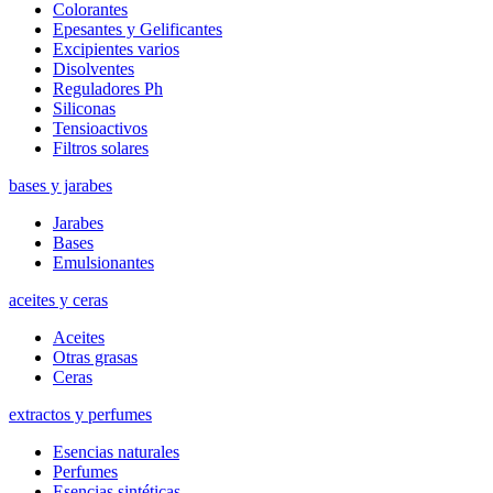
Colorantes
Epesantes y Gelificantes
Excipientes varios
Disolventes
Reguladores Ph
Siliconas
Tensioactivos
Filtros solares
bases y jarabes
Jarabes
Bases
Emulsionantes
aceites y ceras
Aceites
Otras grasas
Ceras
extractos y perfumes
Esencias naturales
Perfumes
Esencias sintéticas