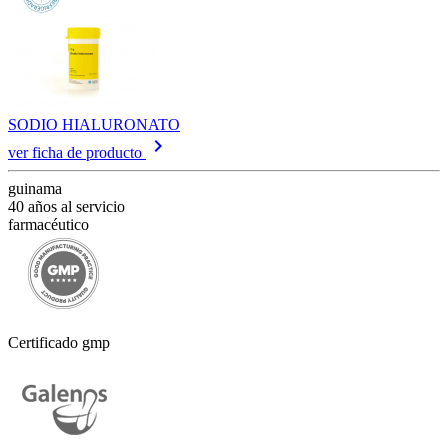
SODIO HIALURONATO
keyboard_arrow_right
ver ficha de producto
guinama
40 años al servicio
farmacéutico
Certificado gmp