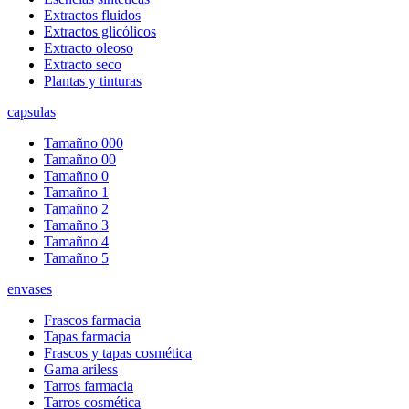
Extractos fluidos
Extractos glicólicos
Extracto oleoso
Extracto seco
Plantas y tinturas
capsulas
Tamañno 000
Tamañno 00
Tamañno 0
Tamañno 1
Tamañno 2
Tamañno 3
Tamañno 4
Tamañno 5
envases
Frascos farmacia
Tapas farmacia
Frascos y tapas cosmética
Gama ariless
Tarros farmacia
Tarros cosmética