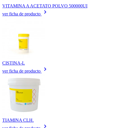
VITAMINA A ACETATO POLVO 500000UI
keyboard_arrow_right
ver ficha de producto
CISTINA-L
keyboard_arrow_right
ver ficha de producto
TIAMINA CLH.
keyboard_arrow_right