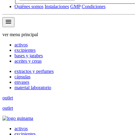
Quiénes somos
Instalaciones
GMP
Condiciones
menu
ver menu principal
activos
excipientes
bases y jarabes
aceites y ceras
extractos y perfumes
cápsulas
envases
material laboratorio
outlet
outlet
activos
excipientes