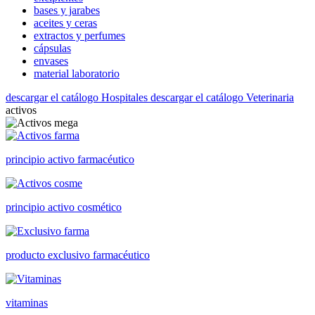
bases y jarabes
aceites y ceras
extractos y perfumes
cápsulas
envases
material laboratorio
descargar el catálogo Hospitales
descargar el catálogo Veterinaria
activos
principio activo farmacéutico
principio activo cosmético
producto exclusivo farmacéutico
vitaminas