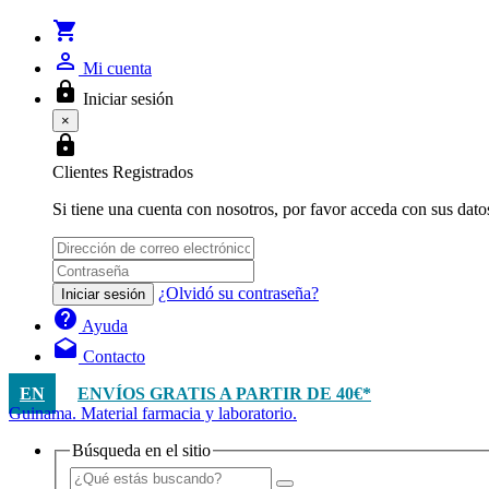
shopping_cart
person_outline
Mi cuenta
lock
Iniciar sesión
×
lock
Clientes Registrados
Si tiene una cuenta con nosotros, por favor acceda con sus dato
¿Olvidó su contraseña?
Iniciar sesión
help
Ayuda
drafts
Contacto
EN
ENVÍOS GRATIS A PARTIR DE 40€*
Guinama. Material farmacia y laboratorio.
Búsqueda en el sitio