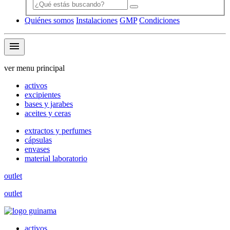
Quiénes somos
Instalaciones
GMP
Condiciones
menu
ver menu principal
activos
excipientes
bases y jarabes
aceites y ceras
extractos y perfumes
cápsulas
envases
material laboratorio
outlet
outlet
activos