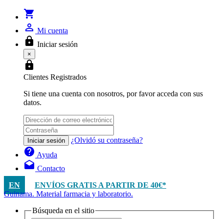
shopping_cart
person_outline
Mi cuenta
lock
Iniciar sesión
×
lock
Clientes Registrados
Si tiene una cuenta con nosotros, por favor acceda con sus
datos.
¿Olvidó su contraseña?
Iniciar sesión
help
Ayuda
drafts
Contacto
EN
ENVÍOS GRATIS A PARTIR DE 40€*
Guinama. Material farmacia y laboratorio.
Búsqueda en el sitio