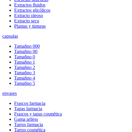
Extractos fluidos
Extractos glicólicos
Extracto oleoso
Extracto seco
Plantas y tinturas
capsulas
Tamañno 000
Tamañno 00
Tamañno 0
Tamañno 1
Tamañno 2
Tamañno 3
Tamañno 4
Tamañno 5
envases
Frascos farmacia
Tapas farmacia
Frascos y tapas cosmética
Gama ariless
Tarros farmacia
Tarros cosmética