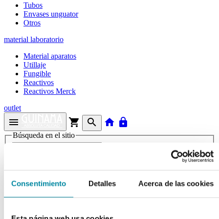
Tubos
Envases unguator
Otros
material laboratorio
Material aparatos
Utillaje
Fungible
Reactivos
Reactivos Merck
outlet
menu
shopping_cart
search
home
lock
Búsqueda en el sitio
Actualmente se encuentra en:
Inicio
>>
Consentimiento
Detalles
Acerca de las cookies
CLOBETASOL PROPIONATO
arrow_back
Ficha de producto
Esta página web usa cookies