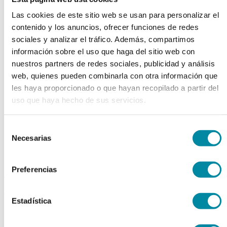
chevron_left
chevron_right
Las cookies de este sitio web se usan para personalizar el
contenido y los anuncios, ofrecer funciones de redes
sociales y analizar el tráfico. Además, compartimos
información sobre el uso que haga del sitio web con
nuestros partners de redes sociales, publicidad y análisis
web, quienes pueden combinarla con otra información que
les haya proporcionado o que hayan recopilado a partir del
uso que haya hecho de sus servicios.
Selección
Necesarias
de
consentimiento
Preferencias
adquiriendo este producto
consigue 15 puntos de fidelización
Estadística
CLOBETASOL