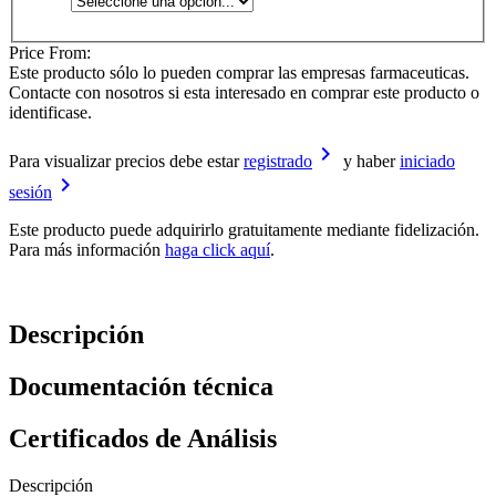
Price From:
Este producto sólo lo pueden comprar las empresas farmaceuticas.
Contacte con nosotros si esta interesado en comprar este producto o
identificase.
keyboard_arrow_right
Para visualizar precios debe estar
registrado
y haber
iniciado
keyboard_arrow_right
sesión
Este producto puede adquirirlo gratuitamente mediante fidelización.
Para más información
haga click aquí
.
Descripción
Documentación técnica
Certificados de Análisis
Descripción