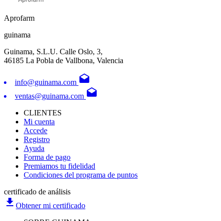
Aprofarm
guinama
Guinama, S.L.U. Calle Oslo, 3,
46185 La Pobla de Vallbona, Valencia
drafts
info@guinama.com
drafts
ventas@guinama.com
CLIENTES
Mi cuenta
Accede
Registro
Ayuda
Forma de pago
Premiamos tu fidelidad
Condiciones del programa de puntos
certificado de análisis
file_download
Obtener mi certificado