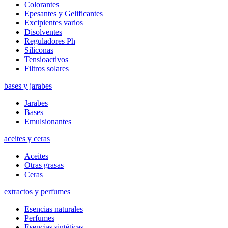
Colorantes
Epesantes y Gelificantes
Excipientes varios
Disolventes
Reguladores Ph
Siliconas
Tensioactivos
Filtros solares
bases y jarabes
Jarabes
Bases
Emulsionantes
aceites y ceras
Aceites
Otras grasas
Ceras
extractos y perfumes
Esencias naturales
Perfumes
Esencias sintéticas