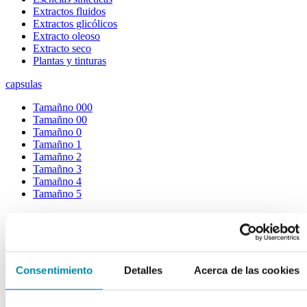
Extractos fluidos
Extractos glicólicos
Extracto oleoso
Extracto seco
Plantas y tinturas
capsulas
Tamañno 000
Tamañno 00
Tamañno 0
Tamañno 1
Tamañno 2
Tamañno 3
Tamañno 4
Tamañno 5
envases
Frascos farmacia
Tapas farmacia
Frascos y tapas cosmética
Consentimiento
Detalles
Acerca de las cookies
Gama ariless
Tarros farmacia
Tarros cosmética