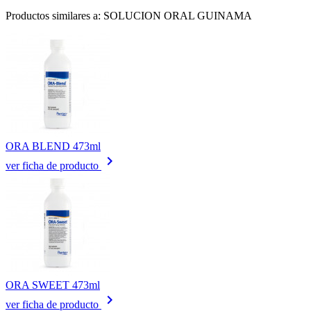
Productos similares a: SOLUCION ORAL GUINAMA
ORA BLEND 473ml
keyboard_arrow_right
ver ficha de producto
ORA SWEET 473ml
keyboard_arrow_right
ver ficha de producto