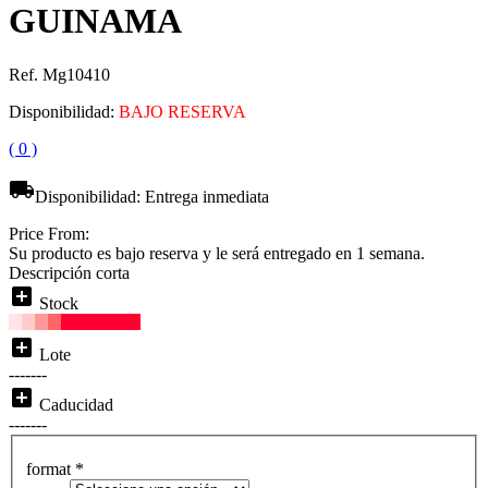
GUINAMA
Ref. Mg10410
Disponibilidad:
BAJO RESERVA
( 0 )
local_shipping
Disponibilidad:
Entrega inmediata
Price From:
Su producto es bajo reserva y le será entregado en 1 semana.
Descripción corta
add_box
Stock
add_box
Lote
-------
add_box
Caducidad
-------
format
*