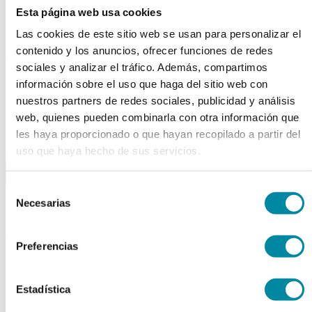
Tubos
Esta página web usa cookies
Envases unguator
Otros
Las cookies de este sitio web se usan para personalizar el
contenido y los anuncios, ofrecer funciones de redes
material laboratorio
sociales y analizar el tráfico. Además, compartimos
Material aparatos
información sobre el uso que haga del sitio web con
Utillaje
nuestros partners de redes sociales, publicidad y análisis
Fungible
Reactivos
web, quienes pueden combinarla con otra información que
Reactivos Merck
les haya proporcionado o que hayan recopilado a partir del
uso que haya hecho de sus servicios.
outlet
menu
shopping_cart
search
home
lock
Selección
Búsqueda en el sitio
Necesarias
de
consentimiento
Actualmente se encuentra en:
Preferencias
Inicio
>>
SOLUCION ORAL GUINAMA
Estadística
arrow_back
Ficha de producto