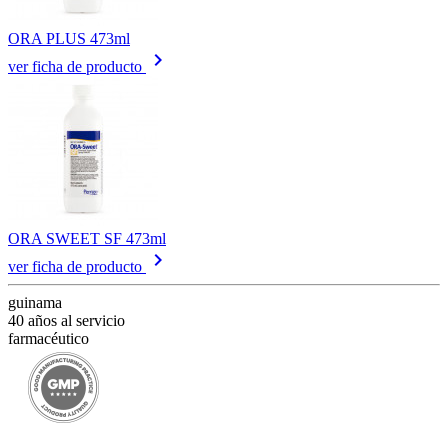
ORA PLUS 473ml
keyboard_arrow_right
ver ficha de producto
ORA SWEET SF 473ml
keyboard_arrow_right
ver ficha de producto
guinama
40 años al servicio
farmacéutico