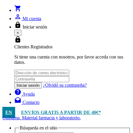
shopping_cart
person_outline
Mi cuenta
lock
Iniciar sesión
×
lock
Clientes Registrados
Si tiene una cuenta con nosotros, por favor acceda con sus
datos.
¿Olvidó su contraseña?
Iniciar sesión
help
Ayuda
drafts
Contacto
EN
ENVÍOS GRATIS A PARTIR DE 40€*
Guinama. Material farmacia y laboratorio.
Búsqueda en el sitio