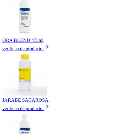
ORA BLEND 473ml
keyboard_arrow_right
ver ficha de producto
JARABE SACAROSA
keyboard_arrow_right
ver ficha de producto