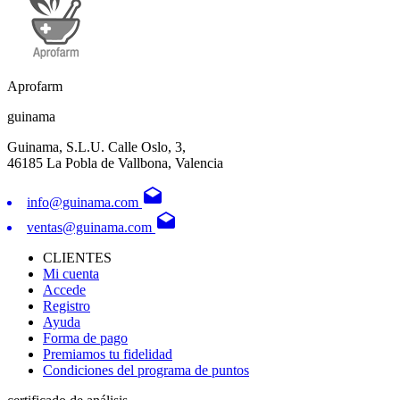
Aprofarm
guinama
Guinama, S.L.U. Calle Oslo, 3,
46185 La Pobla de Vallbona, Valencia
drafts
info@guinama.com
drafts
ventas@guinama.com
CLIENTES
Mi cuenta
Accede
Registro
Ayuda
Forma de pago
Premiamos tu fidelidad
Condiciones del programa de puntos