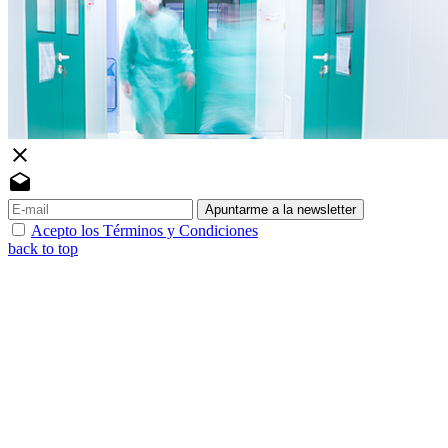
close
drafts
Apuntarme a la newsletter
Acepto los Términos y Condiciones
back to top