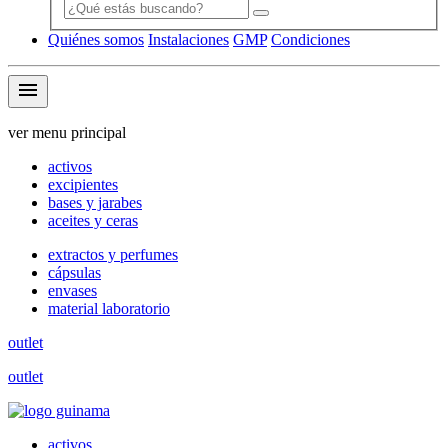
Quiénes somos
Instalaciones
GMP
Condiciones
menu
ver menu principal
activos
excipientes
bases y jarabes
aceites y ceras
extractos y perfumes
cápsulas
envases
material laboratorio
outlet
outlet
activos