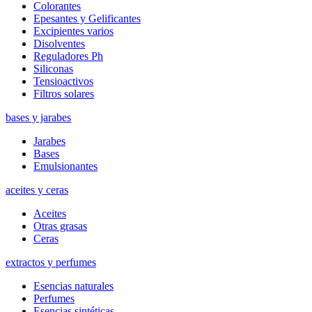
Colorantes
Epesantes y Gelificantes
Excipientes varios
Disolventes
Reguladores Ph
Siliconas
Tensioactivos
Filtros solares
bases y jarabes
Jarabes
Bases
Emulsionantes
aceites y ceras
Aceites
Otras grasas
Ceras
extractos y perfumes
Esencias naturales
Perfumes
Esencias sintéticas