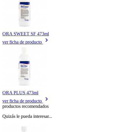
ORA SWEET SF 473ml
keyboard_arrow_right
ver ficha de producto
ORA PLUS 473ml
keyboard_arrow_right
ver ficha de producto
productos recomendados
Quizás le pueda interesar...