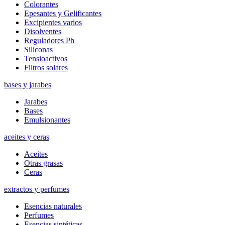
Colorantes
Epesantes y Gelificantes
Excipientes varios
Disolventes
Reguladores Ph
Siliconas
Tensioactivos
Filtros solares
bases y jarabes
Jarabes
Bases
Emulsionantes
aceites y ceras
Aceites
Otras grasas
Ceras
extractos y perfumes
Esencias naturales
Perfumes
Esencias sintéticas