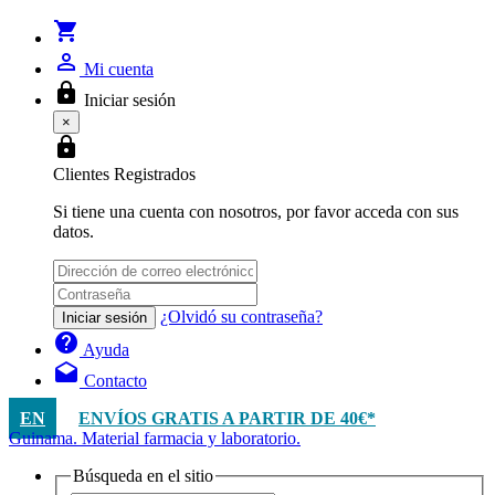
shopping_cart
person_outline
Mi cuenta
lock
Iniciar sesión
×
lock
Clientes Registrados
Si tiene una cuenta con nosotros, por favor acceda con sus
datos.
¿Olvidó su contraseña?
Iniciar sesión
help
Ayuda
drafts
Contacto
EN
ENVÍOS GRATIS A PARTIR DE 40€*
Guinama. Material farmacia y laboratorio.
Búsqueda en el sitio