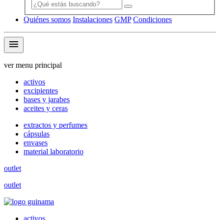
Quiénes somos
Instalaciones
GMP
Condiciones
menu
ver menu principal
activos
excipientes
bases y jarabes
aceites y ceras
extractos y perfumes
cápsulas
envases
material laboratorio
outlet
outlet
activos