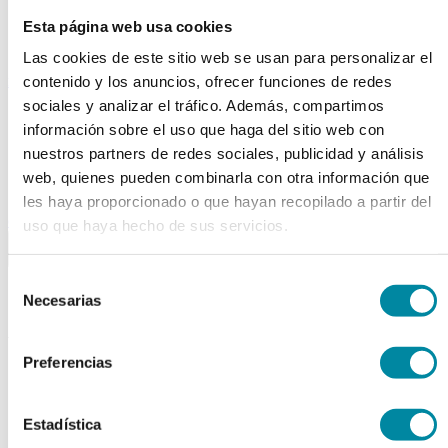
Tubos
Esta página web usa cookies
Envases unguator
Otros
Las cookies de este sitio web se usan para personalizar el
material laboratorio
contenido y los anuncios, ofrecer funciones de redes
sociales y analizar el tráfico. Además, compartimos
Material aparatos
información sobre el uso que haga del sitio web con
Utillaje
Fungible
nuestros partners de redes sociales, publicidad y análisis
Reactivos
web, quienes pueden combinarla con otra información que
Reactivos Merck
les haya proporcionado o que hayan recopilado a partir del
outlet
uso que haya hecho de sus servicios.
menu
shopping_cart
search
home
lock
Búsqueda en el sitio
Selección
Necesarias
de
consentimiento
Actualmente se encuentra en:
Preferencias
Inicio
>>
SUSPENSION ORAL GUINAMA
arrow_back
Estadística
Ficha de producto