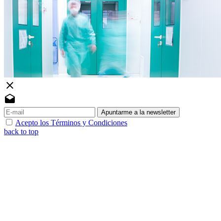
close
drafts
Apuntarme a la newsletter
Acepto los Términos y Condiciones
back to top