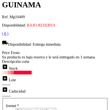
GUINAMA
Ref. Mg10409
Disponibilidad:
BAJO RESERVA
( 0 )
local_shipping
Disponibilidad:
Entrega inmediata
Price From:
Su producto es bajo reserva y le será entregado en 1 semana.
Descripción corta
add_box
Stock
add_box
Lote
-------
add_box
Caducidad
-------
format
*