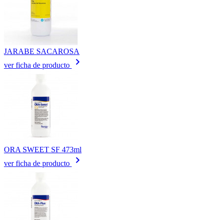
JARABE SACAROSA
keyboard_arrow_right
ver ficha de producto
ORA SWEET SF 473ml
keyboard_arrow_right
ver ficha de producto