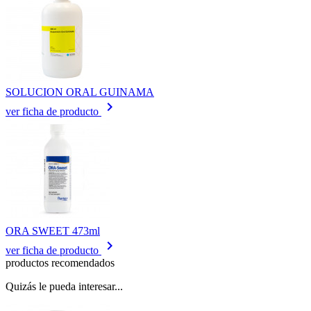
SOLUCION ORAL GUINAMA
keyboard_arrow_right
ver ficha de producto
ORA SWEET 473ml
keyboard_arrow_right
ver ficha de producto
productos recomendados
Quizás le pueda interesar...