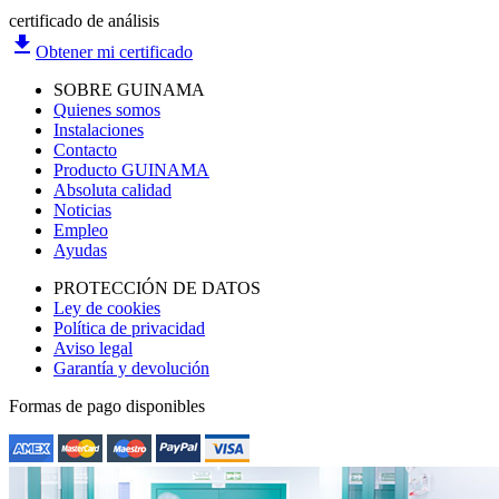
certificado de análisis
file_download
Obtener mi certificado
SOBRE GUINAMA
Quienes somos
Instalaciones
Contacto
Producto GUINAMA
Absoluta calidad
Noticias
Empleo
Ayudas
PROTECCIÓN DE DATOS
Ley de cookies
Política de privacidad
Aviso legal
Garantía y devolución
Formas de pago disponibles