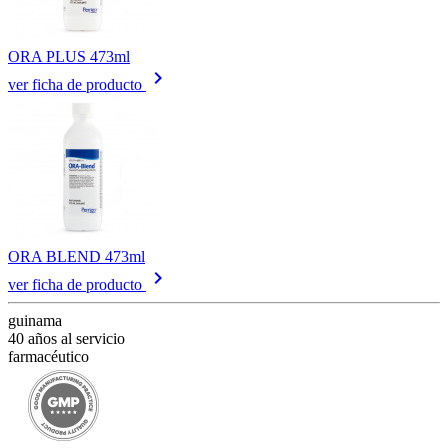
ORA PLUS 473ml
keyboard_arrow_right
ver ficha de producto
ORA BLEND 473ml
keyboard_arrow_right
ver ficha de producto
guinama
40 años al servicio
farmacéutico