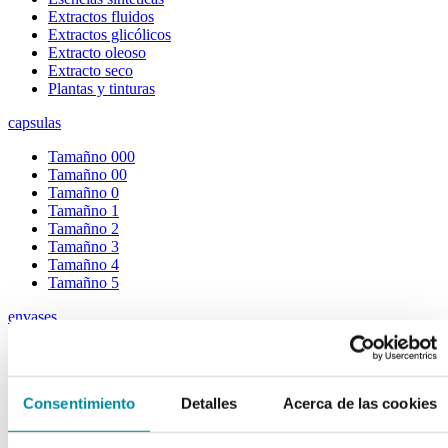
Extractos fluidos
Extractos glicólicos
Extracto oleoso
Extracto seco
Plantas y tinturas
capsulas
Tamañno 000
Tamañno 00
Tamañno 0
Tamañno 1
Tamañno 2
Tamañno 3
Tamañno 4
Tamañno 5
envases
Frascos farmacia
Tapas farmacia
Frascos y tapas cosmética
Consentimiento
Detalles
Acerca de las cookies
Gama ariless
Tarros farmacia
Tarros cosmética