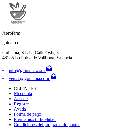
Aprofarm
guinama
Guinama, S.L.U. Calle Oslo, 3,
46185 La Pobla de Vallbona, Valencia
drafts
info@guinama.com
drafts
ventas@guinama.com
CLIENTES
Mi cuenta
Accede
Registro
Ayuda
Forma de pago
Premiamos tu fidelidad
Condiciones del programa de puntos