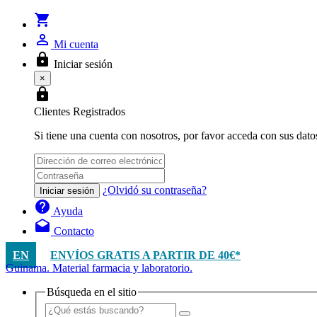
shopping_cart
person_outline
Mi cuenta
lock
Iniciar sesión
×
lock
Clientes Registrados
Si tiene una cuenta con nosotros, por favor acceda con sus dato
¿Olvidó su contraseña?
Iniciar sesión
help
Ayuda
drafts
Contacto
EN
ENVÍOS GRATIS A PARTIR DE 40€*
Guinama. Material farmacia y laboratorio.
Búsqueda en el sitio