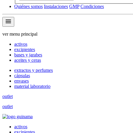
Quiénes somos
Instalaciones
GMP
Condiciones
menu
ver menu principal
activos
excipientes
bases y jarabes
aceites y ceras
extractos y perfumes
cápsulas
envases
material laboratorio
outlet
outlet
activos
excipientes