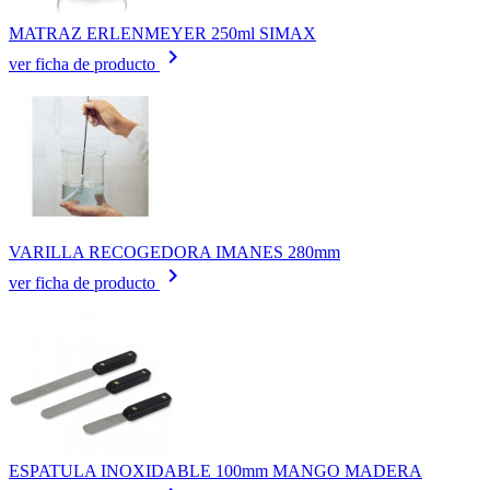
MATRAZ ERLENMEYER 250ml SIMAX
keyboard_arrow_right
ver ficha de producto
VARILLA RECOGEDORA IMANES 280mm
keyboard_arrow_right
ver ficha de producto
ESPATULA INOXIDABLE 100mm MANGO MADERA