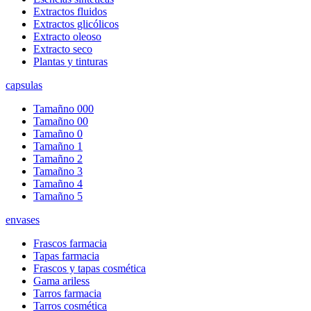
Extractos fluidos
Extractos glicólicos
Extracto oleoso
Extracto seco
Plantas y tinturas
capsulas
Tamañno 000
Tamañno 00
Tamañno 0
Tamañno 1
Tamañno 2
Tamañno 3
Tamañno 4
Tamañno 5
envases
Frascos farmacia
Tapas farmacia
Frascos y tapas cosmética
Gama ariless
Tarros farmacia
Tarros cosmética