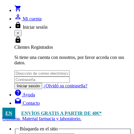
shopping_cart
person_outline
Mi cuenta
lock
Iniciar sesión
×
lock
Clientes Registrados
Si tiene una cuenta con nosotros, por favor acceda con sus
datos.
¿Olvidó su contraseña?
Iniciar sesión
help
Ayuda
drafts
Contacto
EN
ENVÍOS GRATIS A PARTIR DE 40€*
Guinama. Material farmacia y laboratorio.
Búsqueda en el sitio