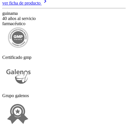
keyboard_arrow_right
ver ficha de producto
guinama
40 años al servicio
farmacéutico
Certificado gmp
Grupo galenos