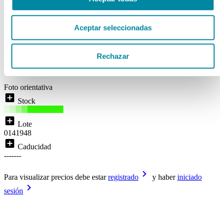
Ref. Mg10046
Aceptar seleccionadas
Disponibilidad:
ENTREGA INMEDIATA
( 0 )
Rechazar
local_shipping
Disponibilidad:
Entrega inmediata
Foto orientativa
add_box
Stock
add_box
Lote
0141948
add_box
Caducidad
-------
keyboard_arrow_right
Para visualizar precios debe estar
registrado
y haber
iniciado
keyboard_arrow_right
sesión