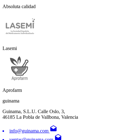
Absoluta calidad
Lasemi
Aprofarm
guinama
Guinama, S.L.U. Calle Oslo, 3,
46185 La Pobla de Vallbona, Valencia
drafts
info@guinama.com
drafts
ventas@guinama.com