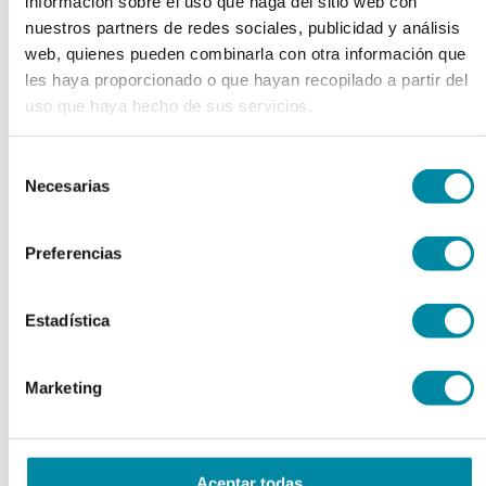
información sobre el uso que haga del sitio web con
chevron_left
chevron_right
nuestros partners de redes sociales, publicidad y análisis
web, quienes pueden combinarla con otra información que
les haya proporcionado o que hayan recopilado a partir del
uso que haya hecho de sus servicios.
Selección
Necesarias
de
consentimiento
Preferencias
Estadística
adquiriendo este producto
Marketing
consigue 15 puntos de fidelización
VASO 3000ml VIDRIO SIMAX
Aceptar todas