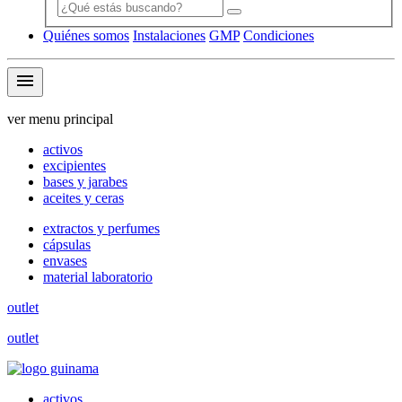
Quiénes somos
Instalaciones
GMP
Condiciones
menu
ver menu principal
activos
excipientes
bases y jarabes
aceites y ceras
extractos y perfumes
cápsulas
envases
material laboratorio
outlet
outlet
activos