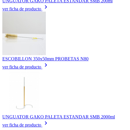
UNGUATOR GAKO PALETA ESTANDAR SMB 200ml
keyboard_arrow_right
ver ficha de producto
ESCOBILLON 350x50mm PROBETAS N80
keyboard_arrow_right
ver ficha de producto
UNGUATOR GAKO PALETA ESTANDAR SMB 2000ml
keyboard_arrow_right
ver ficha de producto