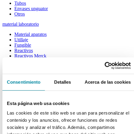
Tubos
Envases unguator
Otros
material laboratorio
Material aparatos
Utillaje
Fungible
Reactivos
Reactivos Merck
outlet
menu
shopping_cart
search
home
lock
Consentimiento
Detalles
Acerca de las cookies
Búsqueda en el sitio
Actualmente se encuentra en:
Esta página web usa cookies
Inicio
>>
Las cookies de este sitio web se usan para personalizar el
VASO 3000ml VIDRIO SIMAX
contenido y los anuncios, ofrecer funciones de redes
arrow_back
sociales y analizar el tráfico. Además, compartimos
Ficha de producto