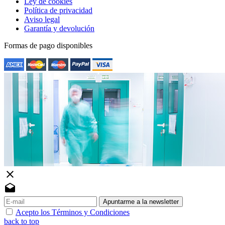
Ley de cookies
Política de privacidad
Aviso legal
Garantía y devolución
Formas de pago disponibles
close
drafts
Apuntarme a la newsletter
Acepto los Términos y Condiciones
back to top