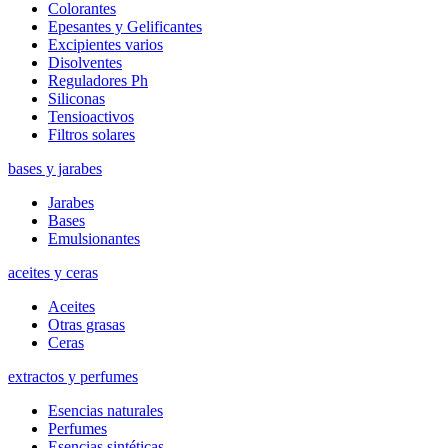
Colorantes
Epesantes y Gelificantes
Excipientes varios
Disolventes
Reguladores Ph
Siliconas
Tensioactivos
Filtros solares
bases y jarabes
Jarabes
Bases
Emulsionantes
aceites y ceras
Aceites
Otras grasas
Ceras
extractos y perfumes
Esencias naturales
Perfumes
Esencias sintéticas