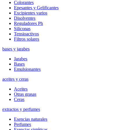
Colorantes
Epesantes y Gelificantes
Excipientes varios
Disolventes
Reguladores Ph
Siliconas
Tensioactivos
Filtros solares
bases y jarabes
Jarabes
Bases
Emulsionantes
aceites y ceras
Aceites
Otras grasas
Ceras
extractos y perfumes
Esencias naturales
Perfumes
Esencias sintéticas