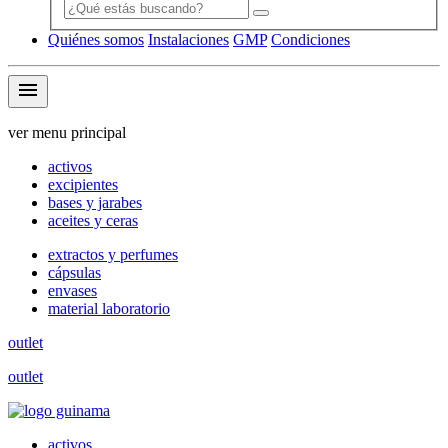
Quiénes somos
Instalaciones
GMP
Condiciones
menu
ver menu principal
activos
excipientes
bases y jarabes
aceites y ceras
extractos y perfumes
cápsulas
envases
material laboratorio
outlet
outlet
activos