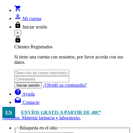
shopping_cart
person_outline
Mi cuenta
lock
Iniciar sesión
×
lock
Clientes Registrados
Si tiene una cuenta con nosotros, por favor acceda con sus
datos.
¿Olvidó su contraseña?
Iniciar sesión
help
Ayuda
drafts
Contacto
EN
ENVÍOS GRATIS A PARTIR DE 40€*
Guinama. Material farmacia y laboratorio.
Búsqueda en el sitio