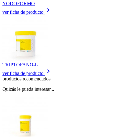
YODOFORMO
keyboard_arrow_right
ver ficha de producto
TRIPTOFANO-L
keyboard_arrow_right
ver ficha de producto
productos recomendados
Quizás le pueda interesar...