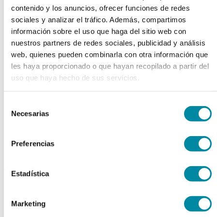
contenido y los anuncios, ofrecer funciones de redes
chevron_left
chevron_right
sociales y analizar el tráfico. Además, compartimos
información sobre el uso que haga del sitio web con
nuestros partners de redes sociales, publicidad y análisis
web, quienes pueden combinarla con otra información que
les haya proporcionado o que hayan recopilado a partir del
uso que haya hecho de sus servicios.
Selección
Necesarias
de
consentimiento
Preferencias
adquiriendo este producto
Estadística
consigue 15 puntos de fidelización
Marketing
YODO RESUBLIMADO