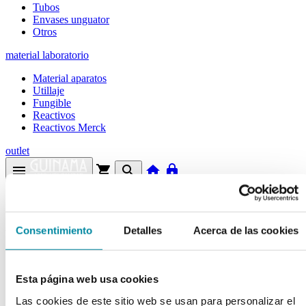
Tubos
Envases unguator
Otros
material laboratorio
Material aparatos
Utillaje
Fungible
Reactivos
Reactivos Merck
outlet
menu
shopping_cart
search
home
lock
Búsqueda en el sitio
Actualmente se encuentra en:
Consentimiento
Detalles
Acerca de las cookies
Inicio
>>
YODO RESUBLIMADO
Esta página web usa cookies
arrow_back
Ficha de producto
Las cookies de este sitio web se usan para personalizar el