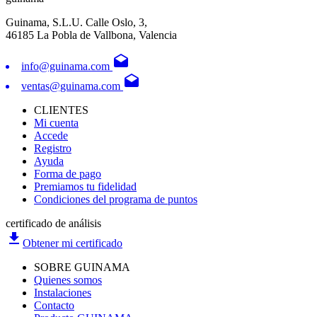
Guinama, S.L.U. Calle Oslo, 3,
46185 La Pobla de Vallbona, Valencia
drafts
info@guinama.com
drafts
ventas@guinama.com
CLIENTES
Mi cuenta
Accede
Registro
Ayuda
Forma de pago
Premiamos tu fidelidad
Condiciones del programa de puntos
certificado de análisis
file_download
Obtener mi certificado
SOBRE GUINAMA
Quienes somos
Instalaciones
Contacto