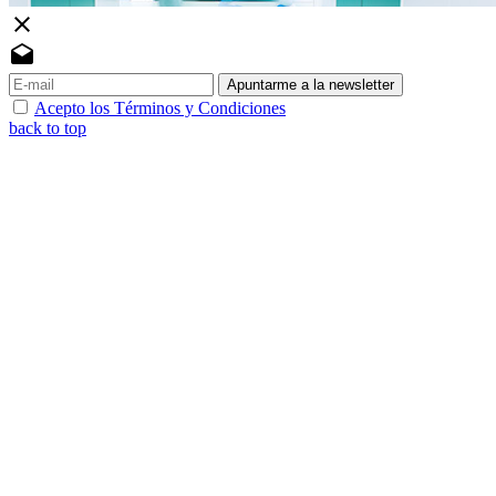
close
drafts
Apuntarme a la newsletter
Acepto los Términos y Condiciones
back to top