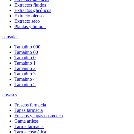
Extractos fluidos
Extractos glicólicos
Extracto oleoso
Extracto seco
Plantas y tinturas
capsulas
Tamañno 000
Tamañno 00
Tamañno 0
Tamañno 1
Tamañno 2
Tamañno 3
Tamañno 4
Tamañno 5
envases
Frascos farmacia
Tapas farmacia
Frascos y tapas cosmética
Gama ariless
Tarros farmacia
Tarros cosmética