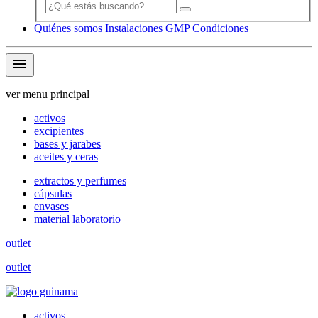
Quiénes somos
Instalaciones
GMP
Condiciones
menu
ver menu principal
activos
excipientes
bases y jarabes
aceites y ceras
extractos y perfumes
cápsulas
envases
material laboratorio
outlet
outlet
activos