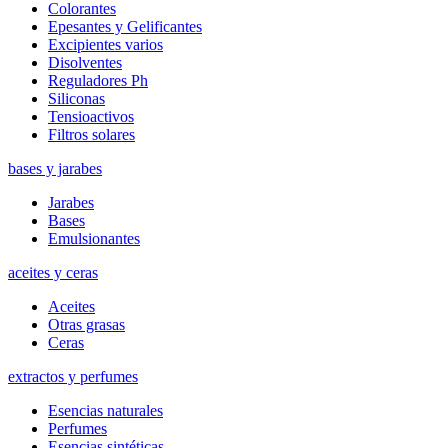
Colorantes
Epesantes y Gelificantes
Excipientes varios
Disolventes
Reguladores Ph
Siliconas
Tensioactivos
Filtros solares
bases y jarabes
Jarabes
Bases
Emulsionantes
aceites y ceras
Aceites
Otras grasas
Ceras
extractos y perfumes
Esencias naturales
Perfumes
Esencias sintéticas