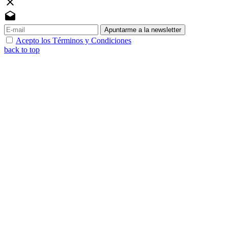
close
drafts
Apuntarme a la newsletter
Acepto los Términos y Condiciones
back to top