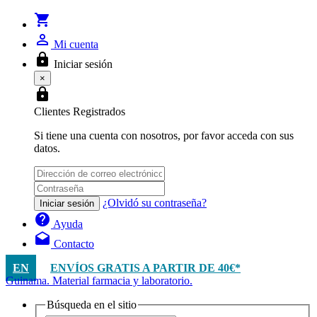
shopping_cart
person_outline
Mi cuenta
lock
Iniciar sesión
×
lock
Clientes Registrados
Si tiene una cuenta con nosotros, por favor acceda con sus
datos.
¿Olvidó su contraseña?
Iniciar sesión
help
Ayuda
drafts
Contacto
EN
ENVÍOS GRATIS A PARTIR DE 40€*
Guinama. Material farmacia y laboratorio.
Búsqueda en el sitio