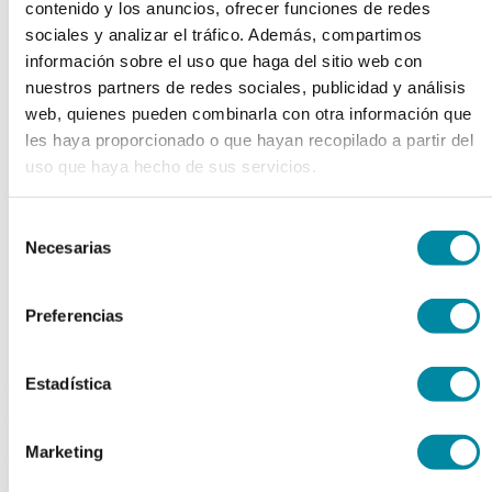
contenido y los anuncios, ofrecer funciones de redes
chevron_left
chevron_right
sociales y analizar el tráfico. Además, compartimos
información sobre el uso que haga del sitio web con
nuestros partners de redes sociales, publicidad y análisis
web, quienes pueden combinarla con otra información que
les haya proporcionado o que hayan recopilado a partir del
uso que haya hecho de sus servicios.
Selección
Necesarias
de
consentimiento
Preferencias
adquiriendo este producto
Estadística
consigue 15 puntos de fidelización
Marketing
POTASIO YODURO