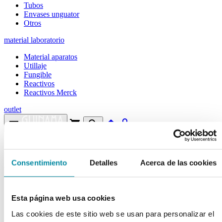
Tubos
Envases unguator
Otros
material laboratorio
Material aparatos
Utillaje
Fungible
Reactivos
Reactivos Merck
outlet
menu
shopping_cart
search
home
lock
Búsqueda en el sitio
Consentimiento
Detalles
Acerca de las cookies
Actualmente se encuentra en:
Inicio
>>
POTASIO YODURO
Esta página web usa cookies
arrow_back
Ficha de producto
Las cookies de este sitio web se usan para personalizar el