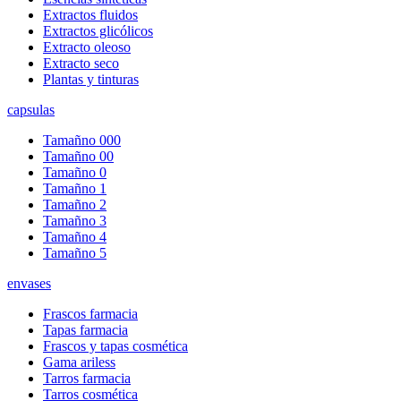
Extractos fluidos
Extractos glicólicos
Extracto oleoso
Extracto seco
Plantas y tinturas
capsulas
Tamañno 000
Tamañno 00
Tamañno 0
Tamañno 1
Tamañno 2
Tamañno 3
Tamañno 4
Tamañno 5
envases
Frascos farmacia
Tapas farmacia
Frascos y tapas cosmética
Gama ariless
Tarros farmacia
Tarros cosmética