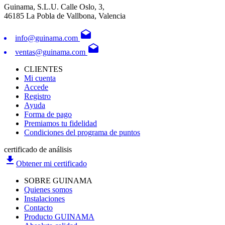
Guinama, S.L.U. Calle Oslo, 3,
46185 La Pobla de Vallbona, Valencia
drafts
info@guinama.com
drafts
ventas@guinama.com
CLIENTES
Mi cuenta
Accede
Registro
Ayuda
Forma de pago
Premiamos tu fidelidad
Condiciones del programa de puntos
certificado de análisis
file_download
Obtener mi certificado
SOBRE GUINAMA
Quienes somos
Instalaciones
Contacto
Producto GUINAMA