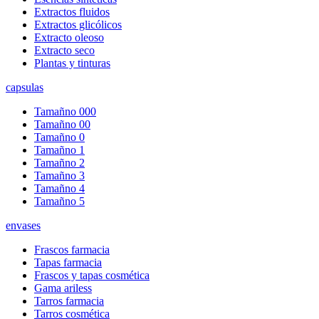
Extractos fluidos
Extractos glicólicos
Extracto oleoso
Extracto seco
Plantas y tinturas
capsulas
Tamañno 000
Tamañno 00
Tamañno 0
Tamañno 1
Tamañno 2
Tamañno 3
Tamañno 4
Tamañno 5
envases
Frascos farmacia
Tapas farmacia
Frascos y tapas cosmética
Gama ariless
Tarros farmacia
Tarros cosmética