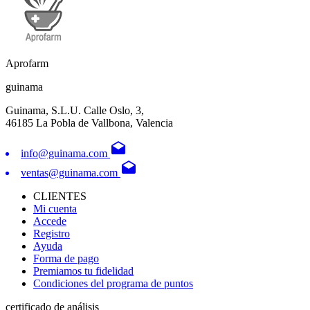
Aprofarm
guinama
Guinama, S.L.U. Calle Oslo, 3,
46185 La Pobla de Vallbona, Valencia
drafts
info@guinama.com
drafts
ventas@guinama.com
CLIENTES
Mi cuenta
Accede
Registro
Ayuda
Forma de pago
Premiamos tu fidelidad
Condiciones del programa de puntos
certificado de análisis