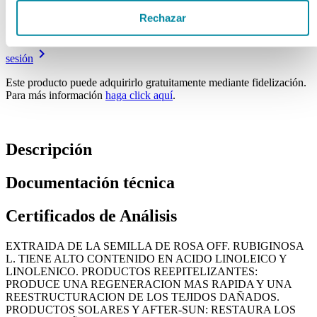
Price From:
Rechazar
keyboard_arrow_right
Para visualizar precios debe estar
registrado
y haber
iniciado
keyboard_arrow_right
sesión
Este producto puede adquirirlo gratuitamente mediante fidelización.
Para más información
haga click aquí
.
Descripción
Documentación técnica
Certificados de Análisis
EXTRAIDA DE LA SEMILLA DE ROSA OFF. RUBIGINOSA
L. TIENE ALTO CONTENIDO EN ACIDO LINOLEICO Y
LINOLENICO. PRODUCTOS REEPITELIZANTES:
PRODUCE UNA REGENERACION MAS RAPIDA Y UNA
REESTRUCTURACION DE LOS TEJIDOS DAÑADOS.
PRODUCTOS SOLARES Y AFTER-SUN: RESTAURA LOS