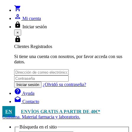
shopping_cart
person_outline
Mi cuenta
lock
Iniciar sesión
×
lock
Clientes Registrados
Si tiene una cuenta con nosotros, por favor acceda con sus
datos.
¿Olvidó su contraseña?
Iniciar sesión
help
Ayuda
drafts
Contacto
EN
ENVÍOS GRATIS A PARTIR DE 40€*
Guinama. Material farmacia y laboratorio.
Búsqueda en el sitio