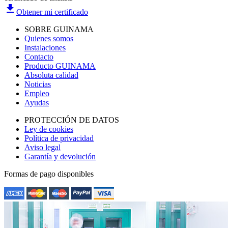
file_download
Obtener mi certificado
SOBRE GUINAMA
Quienes somos
Instalaciones
Contacto
Producto GUINAMA
Absoluta calidad
Noticias
Empleo
Ayudas
PROTECCIÓN DE DATOS
Ley de cookies
Política de privacidad
Aviso legal
Garantía y devolución
Formas de pago disponibles