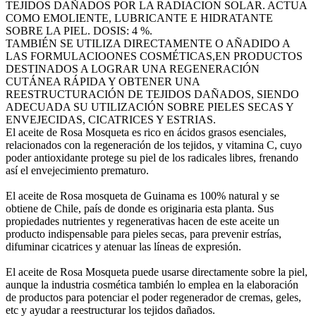
TEJIDOS DAÑADOS POR LA RADIACION SOLAR. ACTUA
COMO EMOLIENTE, LUBRICANTE E HIDRATANTE
SOBRE LA PIEL. DOSIS: 4 %.
TAMBIÉN SE UTILIZA DIRECTAMENTE O AÑADIDO A
LAS FORMULACIOONES COSMÉTICAS,EN PRODUCTOS
DESTINADOS A LOGRAR UNA REGENERACIÓN
CUTÁNEA RÁPIDA Y OBTENER UNA
REESTRUCTURACIÓN DE TEJIDOS DAÑADOS, SIENDO
ADECUADA SU UTILIZACIÓN SOBRE PIELES SECAS Y
ENVEJECIDAS, CICATRICES Y ESTRIAS.
El aceite de Rosa Mosqueta es rico en ácidos grasos esenciales,
relacionados con la regeneración de los tejidos, y vitamina C, cuyo
poder antioxidante protege su piel de los radicales libres, frenando
así el envejecimiento prematuro.
El aceite de Rosa mosqueta de Guinama es 100% natural y se
obtiene de Chile, país de donde es originaria esta planta. Sus
propiedades nutrientes y regenerativas hacen de este aceite un
producto indispensable para pieles secas, para prevenir estrías,
difuminar cicatrices y atenuar las líneas de expresión.
El aceite de Rosa Mosqueta puede usarse directamente sobre la piel,
aunque la industria cosmética también lo emplea en la elaboración
de productos para potenciar el poder regenerador de cremas, geles,
etc y ayudar a reestructurar los tejidos dañados.