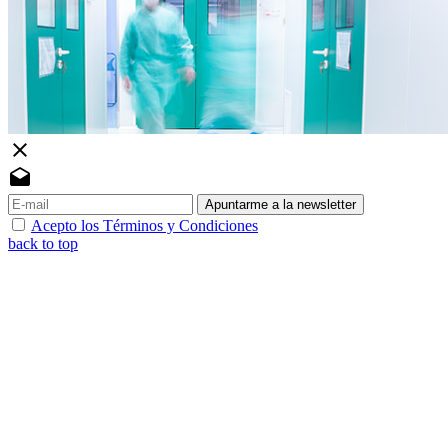
close
drafts
Apuntarme a la newsletter
Acepto los Términos y Condiciones
back to top