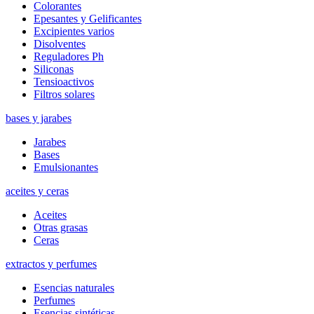
Colorantes
Epesantes y Gelificantes
Excipientes varios
Disolventes
Reguladores Ph
Siliconas
Tensioactivos
Filtros solares
bases y jarabes
Jarabes
Bases
Emulsionantes
aceites y ceras
Aceites
Otras grasas
Ceras
extractos y perfumes
Esencias naturales
Perfumes
Esencias sintéticas