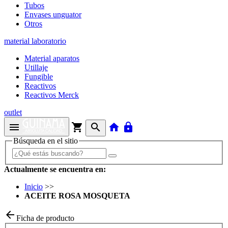
Tubos
Envases unguator
Otros
material laboratorio
Material aparatos
Utillaje
Fungible
Reactivos
Reactivos Merck
outlet
menu
shopping_cart
search
home
lock
Búsqueda en el sitio
Actualmente se encuentra en:
Inicio
>>
ACEITE ROSA MOSQUETA
arrow_back
Ficha de producto