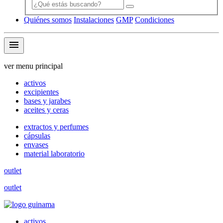
Quiénes somos
Instalaciones
GMP
Condiciones
menu
ver menu principal
activos
excipientes
bases y jarabes
aceites y ceras
extractos y perfumes
cápsulas
envases
material laboratorio
outlet
outlet
activos