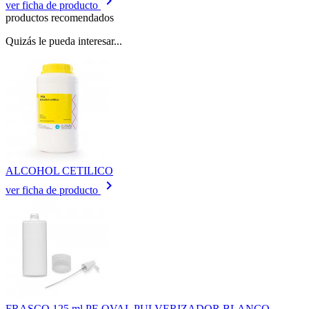
keyboard_arrow_right
ver ficha de producto
productos recomendados
Quizás le pueda interesar...
ALCOHOL CETILICO
keyboard_arrow_right
ver ficha de producto
FRASCO 125 ml PE OVAL PULVERIZADOR BLANCO