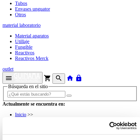
Tubos
Envases unguator
Otros
material laboratorio
Material aparatos
Utillaje
Fungible
Reactivos
Reactivos Merck
outlet
menu
shopping_cart
search
home
lock
Búsqueda en el sitio
Actualmente se encuentra en:
Inicio
>>
ACEITE SESAMO
arrow_back
Ficha de producto