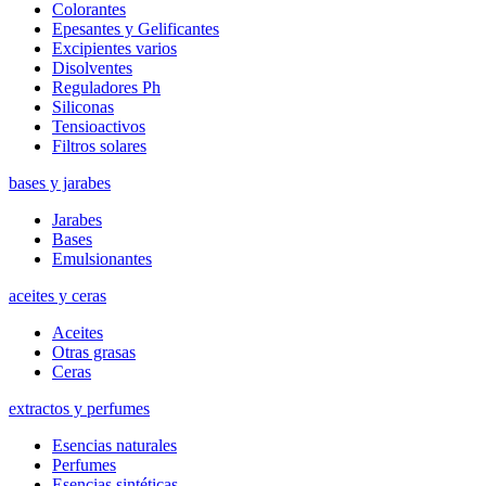
Colorantes
Epesantes y Gelificantes
Excipientes varios
Disolventes
Reguladores Ph
Siliconas
Tensioactivos
Filtros solares
bases y jarabes
Jarabes
Bases
Emulsionantes
aceites y ceras
Aceites
Otras grasas
Ceras
extractos y perfumes
Esencias naturales
Perfumes
Esencias sintéticas