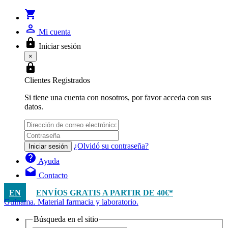
shopping_cart
person_outline
Mi cuenta
lock
Iniciar sesión
×
lock
Clientes Registrados
Si tiene una cuenta con nosotros, por favor acceda con sus
datos.
¿Olvidó su contraseña?
Iniciar sesión
help
Ayuda
drafts
Contacto
EN
ENVÍOS GRATIS A PARTIR DE 40€*
Guinama. Material farmacia y laboratorio.
Búsqueda en el sitio