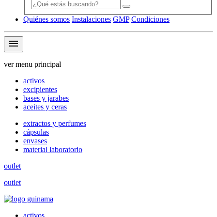
Quiénes somos
Instalaciones
GMP
Condiciones
menu
ver menu principal
activos
excipientes
bases y jarabes
aceites y ceras
extractos y perfumes
cápsulas
envases
material laboratorio
outlet
outlet
activos