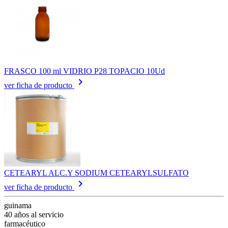
FRASCO 100 ml VIDRIO P28 TOPACIO 10Ud
keyboard_arrow_right
ver ficha de producto
CETEARYL ALC.Y SODIUM CETEARYLSULFATO
keyboard_arrow_right
ver ficha de producto
guinama
40 años al servicio
farmacéutico