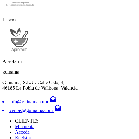
Lasemi
Aprofarm
guinama
Guinama, S.L.U. Calle Oslo, 3,
46185 La Pobla de Vallbona, Valencia
drafts
info@guinama.com
drafts
ventas@guinama.com
CLIENTES
Mi cuenta
Accede
Registro