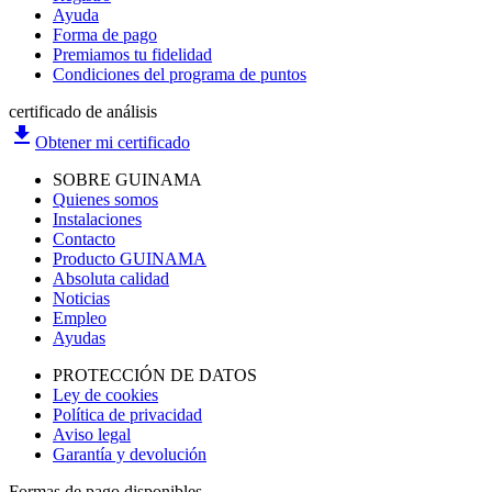
Ayuda
Forma de pago
Premiamos tu fidelidad
Condiciones del programa de puntos
certificado de análisis
file_download
Obtener mi certificado
SOBRE GUINAMA
Quienes somos
Instalaciones
Contacto
Producto GUINAMA
Absoluta calidad
Noticias
Empleo
Ayudas
PROTECCIÓN DE DATOS
Ley de cookies
Política de privacidad
Aviso legal
Garantía y devolución
Formas de pago disponibles