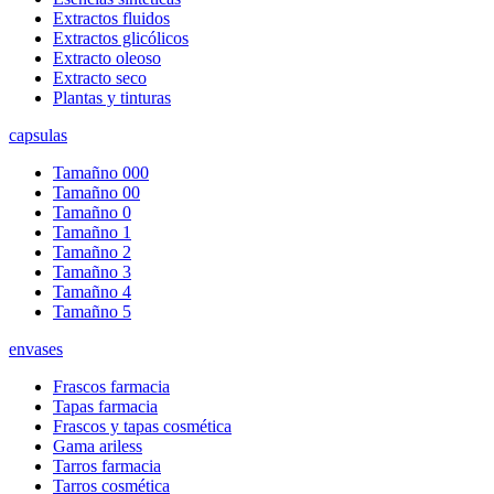
Extractos fluidos
Extractos glicólicos
Extracto oleoso
Extracto seco
Plantas y tinturas
capsulas
Tamañno 000
Tamañno 00
Tamañno 0
Tamañno 1
Tamañno 2
Tamañno 3
Tamañno 4
Tamañno 5
envases
Frascos farmacia
Tapas farmacia
Frascos y tapas cosmética
Gama ariless
Tarros farmacia
Tarros cosmética