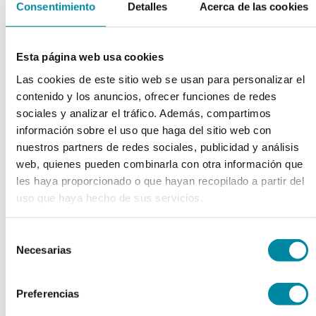
Consentimiento
Detalles
Acerca de las cookies
chevron_left
chevron_right
Esta página web usa cookies
Las cookies de este sitio web se usan para personalizar el
contenido y los anuncios, ofrecer funciones de redes
sociales y analizar el tráfico. Además, compartimos
información sobre el uso que haga del sitio web con
nuestros partners de redes sociales, publicidad y análisis
web, quienes pueden combinarla con otra información que
les haya proporcionado o que hayan recopilado a partir del
uso que haya hecho de sus servicios.
Selección
adquiriendo este producto
Necesarias
de
consigue 15 puntos de fidelización
consentimiento
Preferencias
ACEITE SESAMO