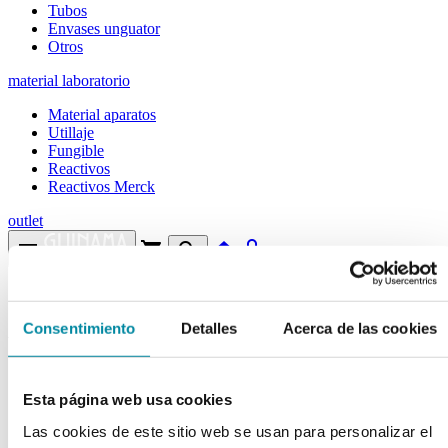
Tubos
Envases unguator
Otros
material laboratorio
Material aparatos
Utillaje
Fungible
Reactivos
Reactivos Merck
outlet
menu
shopping_cart
search
home
lock
Búsqueda en el sitio
Consentimiento
Detalles
Acerca de las cookies
Actualmente se encuentra en:
Inicio
>>
ACEITE SOJA
Esta página web usa cookies
arrow_back
Ficha de producto
Las cookies de este sitio web se usan para personalizar el