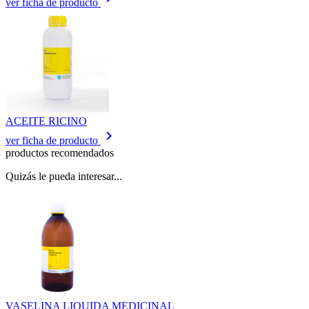
ver ficha de producto
ACEITE RICINO
keyboard_arrow_right
ver ficha de producto
productos recomendados
Quizás le pueda interesar...
VASELINA LIQUIDA MEDICINAL