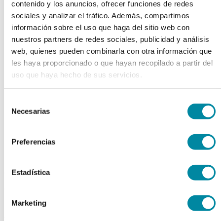
contenido y los anuncios, ofrecer funciones de redes
chevron_left
chevron_right
sociales y analizar el tráfico. Además, compartimos
información sobre el uso que haga del sitio web con
nuestros partners de redes sociales, publicidad y análisis
web, quienes pueden combinarla con otra información que
les haya proporcionado o que hayan recopilado a partir del
uso que haya hecho de sus servicios.
Selección
Necesarias
de
consentimiento
Preferencias
adquiriendo este producto
Estadística
consigue 15 puntos de fidelización
Marketing
ACEITE SOJA