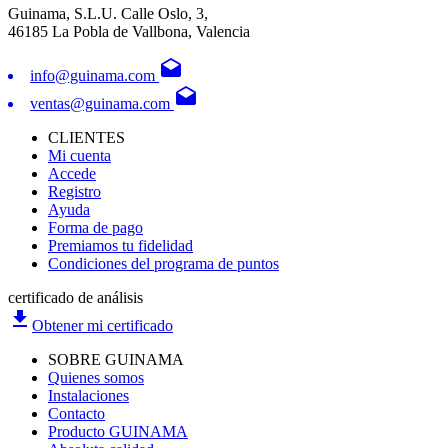
Guinama, S.L.U. Calle Oslo, 3,
46185 La Pobla de Vallbona, Valencia
drafts
info@guinama.com
drafts
ventas@guinama.com
CLIENTES
Mi cuenta
Accede
Registro
Ayuda
Forma de pago
Premiamos tu fidelidad
Condiciones del programa de puntos
certificado de análisis
file_download
Obtener mi certificado
SOBRE GUINAMA
Quienes somos
Instalaciones
Contacto
Producto GUINAMA