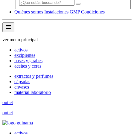
Quiénes somos
Instalaciones
GMP
Condiciones
menu
ver menu principal
activos
excipientes
bases y jarabes
aceites y ceras
extractos y perfumes
cápsulas
envases
material laboratorio
outlet
outlet
activos