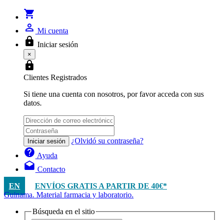
shopping_cart
person_outline
Mi cuenta
lock
Iniciar sesión
×
lock
Clientes Registrados
Si tiene una cuenta con nosotros, por favor acceda con sus
datos.
¿Olvidó su contraseña?
Iniciar sesión
help
Ayuda
drafts
Contacto
EN
ENVÍOS GRATIS A PARTIR DE 40€*
Guinama. Material farmacia y laboratorio.
Búsqueda en el sitio