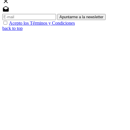
close
drafts
Apuntarme a la newsletter
Acepto los Términos y Condiciones
back to top