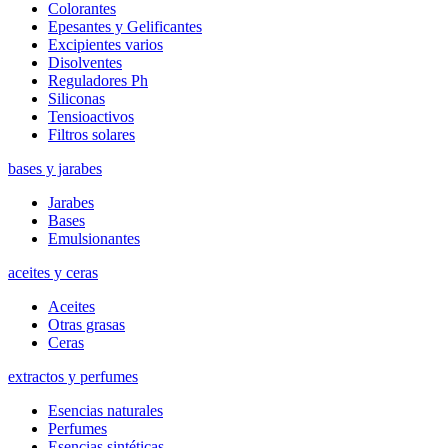
Colorantes
Epesantes y Gelificantes
Excipientes varios
Disolventes
Reguladores Ph
Siliconas
Tensioactivos
Filtros solares
bases y jarabes
Jarabes
Bases
Emulsionantes
aceites y ceras
Aceites
Otras grasas
Ceras
extractos y perfumes
Esencias naturales
Perfumes
Esencias sintéticas