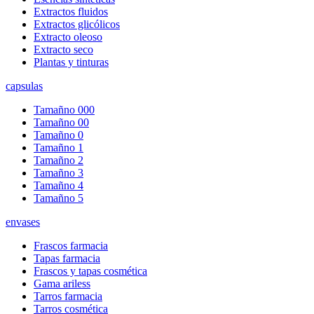
Extractos fluidos
Extractos glicólicos
Extracto oleoso
Extracto seco
Plantas y tinturas
capsulas
Tamañno 000
Tamañno 00
Tamañno 0
Tamañno 1
Tamañno 2
Tamañno 3
Tamañno 4
Tamañno 5
envases
Frascos farmacia
Tapas farmacia
Frascos y tapas cosmética
Gama ariless
Tarros farmacia
Tarros cosmética