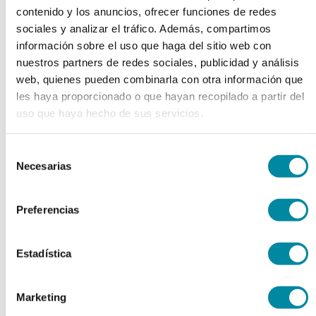
contenido y los anuncios, ofrecer funciones de redes
chevron_left
chevron_right
sociales y analizar el tráfico. Además, compartimos
información sobre el uso que haga del sitio web con
nuestros partners de redes sociales, publicidad y análisis
web, quienes pueden combinarla con otra información que
les haya proporcionado o que hayan recopilado a partir del
uso que haya hecho de sus servicios.
Selección
Necesarias
de
consentimiento
Preferencias
adquiriendo este producto
Estadística
consigue 15 puntos de fidelización
ALUMINIO POTASIO
Marketing