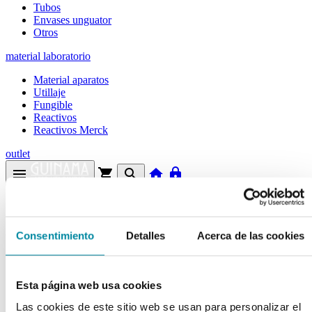
Tubos
Envases unguator
Otros
material laboratorio
Material aparatos
Utillaje
Fungible
Reactivos
Reactivos Merck
outlet
menu
shopping_cart
search
home
lock
Búsqueda en el sitio
Actualmente se encuentra en:
Consentimiento
Detalles
Acerca de las cookies
Inicio
>>
ALUMINIO POTASIO SULFATO 12HTO.
Esta página web usa cookies
arrow_back
Ficha de producto
Las cookies de este sitio web se usan para personalizar el