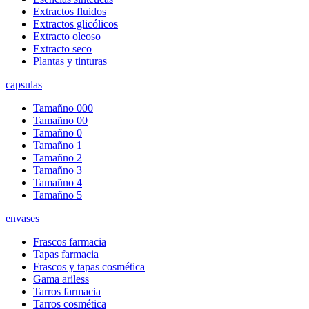
Extractos fluidos
Extractos glicólicos
Extracto oleoso
Extracto seco
Plantas y tinturas
capsulas
Tamañno 000
Tamañno 00
Tamañno 0
Tamañno 1
Tamañno 2
Tamañno 3
Tamañno 4
Tamañno 5
envases
Frascos farmacia
Tapas farmacia
Frascos y tapas cosmética
Gama ariless
Tarros farmacia
Tarros cosmética