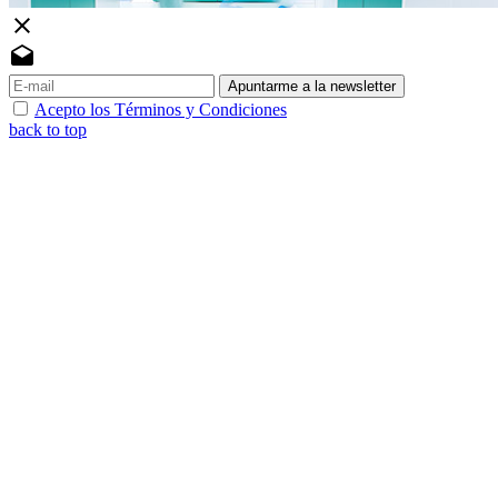
close
drafts
Apuntarme a la newsletter
Acepto los Términos y Condiciones
back to top