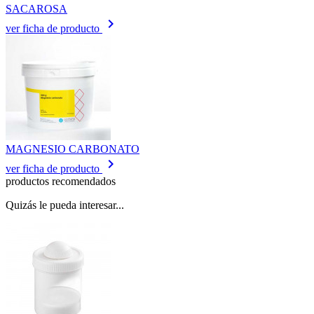
SACAROSA
keyboard_arrow_right
ver ficha de producto
MAGNESIO CARBONATO
keyboard_arrow_right
ver ficha de producto
productos recomendados
Quizás le pueda interesar...