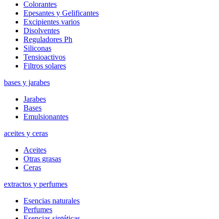
Colorantes
Epesantes y Gelificantes
Excipientes varios
Disolventes
Reguladores Ph
Siliconas
Tensioactivos
Filtros solares
bases y jarabes
Jarabes
Bases
Emulsionantes
aceites y ceras
Aceites
Otras grasas
Ceras
extractos y perfumes
Esencias naturales
Perfumes
Esencias sintéticas