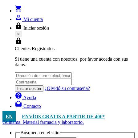
shopping_cart
person_outline
Mi cuenta
lock
Iniciar sesión
×
lock
Clientes Registrados
Si tiene una cuenta con nosotros, por favor acceda con sus
datos.
¿Olvidó su contraseña?
Iniciar sesión
help
Ayuda
drafts
Contacto
EN
ENVÍOS GRATIS A PARTIR DE 40€*
Guinama. Material farmacia y laboratorio.
Búsqueda en el sitio