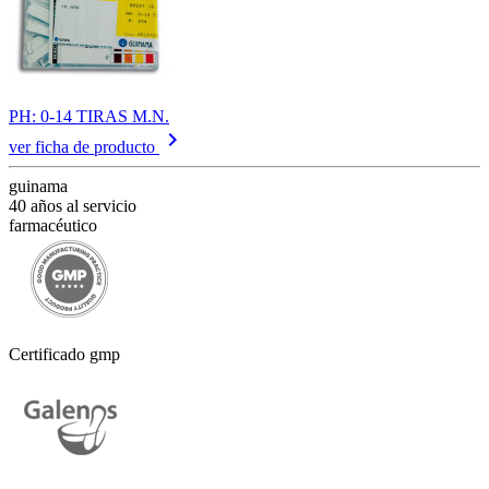
PH: 0-14 TIRAS M.N.
keyboard_arrow_right
ver ficha de producto
guinama
40 años al servicio
farmacéutico
Certificado gmp