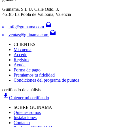
Guinama, S.L.U. Calle Oslo, 3,
46185 La Pobla de Vallbona, Valencia
drafts
info@guinama.com
drafts
ventas@guinama.com
CLIENTES
Mi cuenta
Accede
Registro
Ayuda
Forma de pago
Premiamos tu fidelidad
Condiciones del programa de puntos
certificado de análisis
file_download
Obtener mi certificado
SOBRE GUINAMA
Quienes somos
Instalaciones
Contacto