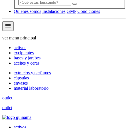
Quiénes somos
Instalaciones
GMP
Condiciones
menu
ver menu principal
activos
excipientes
bases y jarabes
aceites y ceras
extractos y perfumes
cápsulas
envases
material laboratorio
outlet
outlet
activos