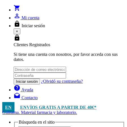
shopping_cart
person_outline
Mi cuenta
lock
Iniciar sesión
×
lock
Clientes Registrados
Si tiene una cuenta con nosotros, por favor acceda con sus
datos.
¿Olvidó su contraseña?
Iniciar sesión
help
Ayuda
drafts
Contacto
EN
ENVÍOS GRATIS A PARTIR DE 40€*
Guinama. Material farmacia y laboratorio.
Búsqueda en el sitio