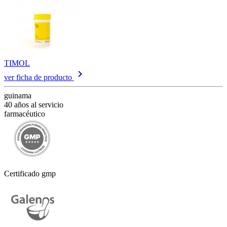
TIMOL
keyboard_arrow_right
ver ficha de producto
guinama
40 años al servicio
farmacéutico
Certificado gmp