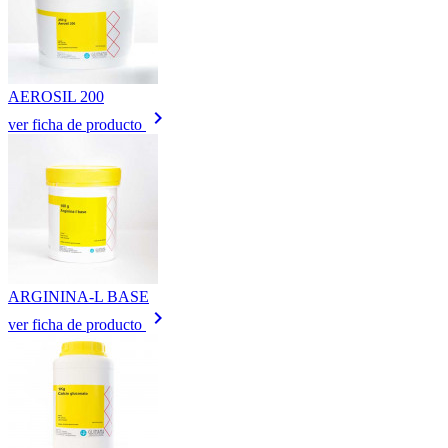
AEROSIL 200
keyboard_arrow_right
ver ficha de producto
ARGININA-L BASE
keyboard_arrow_right
ver ficha de producto