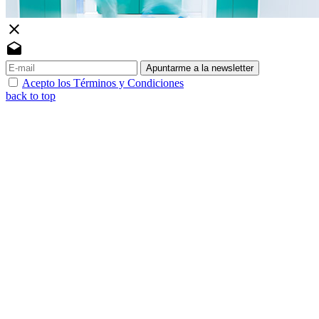
close
drafts
Apuntarme a la newsletter
Acepto los Términos y Condiciones
back to top