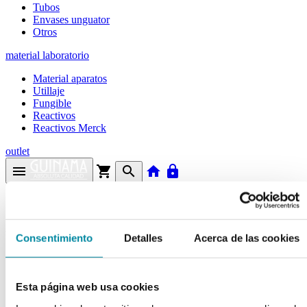
Tubos
Envases unguator
Otros
material laboratorio
Material aparatos
Utillaje
Fungible
Reactivos
Reactivos Merck
outlet
menu
shopping_cart
search
home
lock
Búsqueda en el sitio
Actualmente se encuentra en:
Consentimiento
Detalles
Acerca de las cookies
Inicio
>>
ALUMINIO CLORURO 6 HTO.
Esta página web usa cookies
arrow_back
Ficha de producto