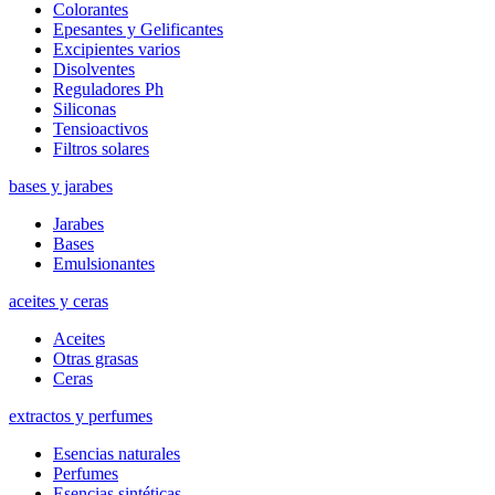
Colorantes
Epesantes y Gelificantes
Excipientes varios
Disolventes
Reguladores Ph
Siliconas
Tensioactivos
Filtros solares
bases y jarabes
Jarabes
Bases
Emulsionantes
aceites y ceras
Aceites
Otras grasas
Ceras
extractos y perfumes
Esencias naturales
Perfumes
Esencias sintéticas