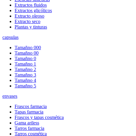
Extractos fluidos
Extractos glicólicos
Extracto oleoso
Extracto seco
Plantas y tinturas
capsulas
Tamañno 000
Tamañno 00
Tamañno 0
Tamañno 1
Tamañno 2
Tamañno 3
Tamañno 4
Tamañno 5
envases
Frascos farmacia
Tapas farmacia
Frascos y tapas cosmética
Gama ariless
Tarros farmacia
Tarros cosmética