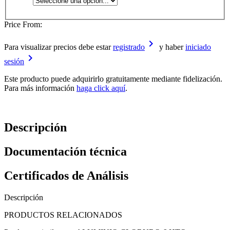
Price From:
keyboard_arrow_right
Para visualizar precios debe estar
registrado
y haber
iniciado
keyboard_arrow_right
sesión
Este producto puede adquirirlo gratuitamente mediante fidelización.
Para más información
haga click aquí
.
Descripción
Documentación técnica
Certificados de Análisis
Descripción
PRODUCTOS RELACIONADOS