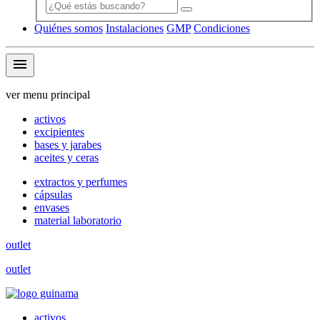
Quiénes somos
Instalaciones
GMP
Condiciones
menu
ver menu principal
activos
excipientes
bases y jarabes
aceites y ceras
extractos y perfumes
cápsulas
envases
material laboratorio
outlet
outlet
activos