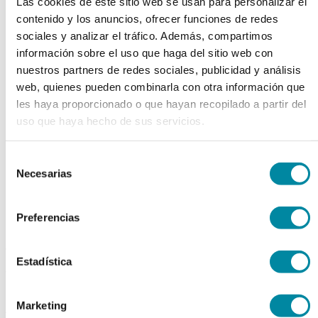
Las cookies de este sitio web se usan para personalizar el
chevron_left
chevron_right
contenido y los anuncios, ofrecer funciones de redes
sociales y analizar el tráfico. Además, compartimos
información sobre el uso que haga del sitio web con
nuestros partners de redes sociales, publicidad y análisis
web, quienes pueden combinarla con otra información que
les haya proporcionado o que hayan recopilado a partir del
uso que haya hecho de sus servicios.
Selección
Necesarias
de
consentimiento
Preferencias
adquiriendo este producto
Estadística
consigue 15 puntos de fidelización
ALUMINIO CLORURO 6
Marketing