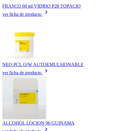
FRASCO 60 ml VIDRIO P28 TOPACIO
keyboard_arrow_right
ver ficha de producto
NEO PCL O/W AUTOEMULSIONABLE
keyboard_arrow_right
ver ficha de producto
ALCOHOL LOCION 96 GUINAMA
keyboard_arrow_right