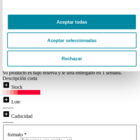
HTO.
Ref. Mg92628
Aceptar todas
Disponibilidad:
BAJO RESERVA
Aceptar seleccionadas
( 0 )
local_shipping
Disponibilidad:
Entrega inmediata
Rechazar
Price From:
Su producto es bajo reserva y le será entregado en 1 semana.
Descripción corta
add_box
Stock
add_box
Lote
-------
add_box
Caducidad
-------
formato
*