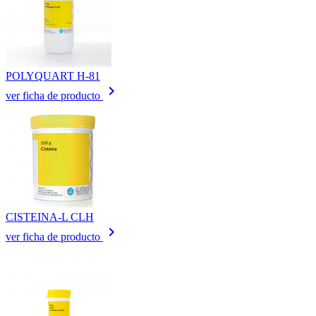
POLYQUART H-81
keyboard_arrow_right
ver ficha de producto
CISTEINA-L CLH
keyboard_arrow_right
ver ficha de producto