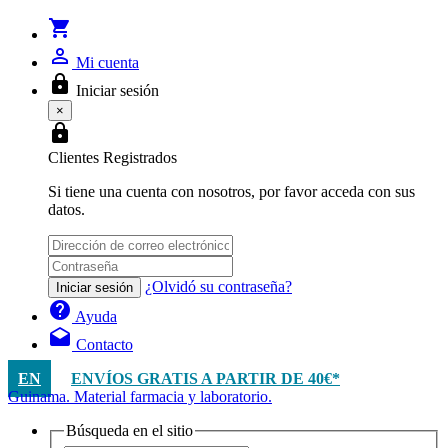
shopping_cart
person_outline
Mi cuenta
lock
Iniciar sesión
×
lock
Clientes Registrados
Si tiene una cuenta con nosotros, por favor acceda con sus
datos.
¿Olvidó su contraseña?
Iniciar sesión
help
Ayuda
drafts
Contacto
EN
ENVÍOS GRATIS A PARTIR DE 40€*
Guinama. Material farmacia y laboratorio.
Búsqueda en el sitio