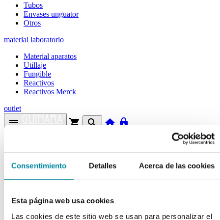
Tubos
Envases unguator
Otros
material laboratorio
Material aparatos
Utillaje
Fungible
Reactivos
Reactivos Merck
outlet
menu
shopping_cart
search
home
lock
Búsqueda en el sitio
Actualmente se encuentra en:
Consentimiento
Detalles
Acerca de las cookies
Inicio
>>
TIMOL
Esta página web usa cookies
arrow_back
Ficha de producto
Las cookies de este sitio web se usan para personalizar el