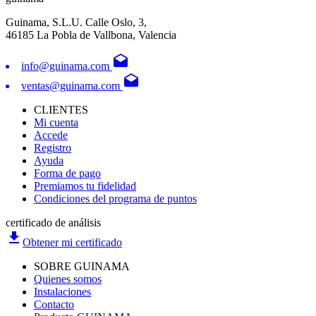
Guinama, S.L.U. Calle Oslo, 3,
46185 La Pobla de Vallbona, Valencia
drafts
info@guinama.com
drafts
ventas@guinama.com
CLIENTES
Mi cuenta
Accede
Registro
Ayuda
Forma de pago
Premiamos tu fidelidad
Condiciones del programa de puntos
certificado de análisis
file_download
Obtener mi certificado
SOBRE GUINAMA
Quienes somos
Instalaciones
Contacto