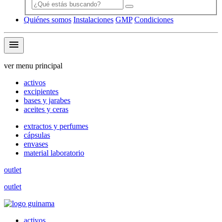
Quiénes somos
Instalaciones
GMP
Condiciones
menu
ver menu principal
activos
excipientes
bases y jarabes
aceites y ceras
extractos y perfumes
cápsulas
envases
material laboratorio
outlet
outlet
activos