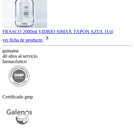
FRASCO 2000ml VIDRIO SIMAX TAPON AZUL 1Ud
keyboard_arrow_right
ver ficha de producto
guinama
40 años al servicio
farmacéutico
Certificado gmp