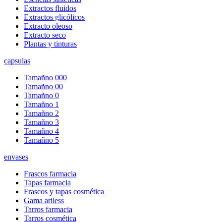
Extractos fluidos
Extractos glicólicos
Extracto oleoso
Extracto seco
Plantas y tinturas
capsulas
Tamañno 000
Tamañno 00
Tamañno 0
Tamañno 1
Tamañno 2
Tamañno 3
Tamañno 4
Tamañno 5
envases
Frascos farmacia
Tapas farmacia
Frascos y tapas cosmética
Gama ariless
Tarros farmacia
Tarros cosmética