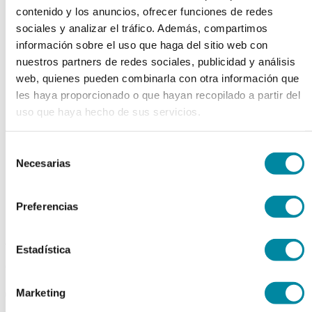
contenido y los anuncios, ofrecer funciones de redes
chevron_left
chevron_right
sociales y analizar el tráfico. Además, compartimos
información sobre el uso que haga del sitio web con
nuestros partners de redes sociales, publicidad y análisis
web, quienes pueden combinarla con otra información que
les haya proporcionado o que hayan recopilado a partir del
uso que haya hecho de sus servicios.
Selección
Necesarias
de
consentimiento
Preferencias
adquiriendo este producto
Estadística
consigue 15 puntos de fidelización
Marketing
TIMOL