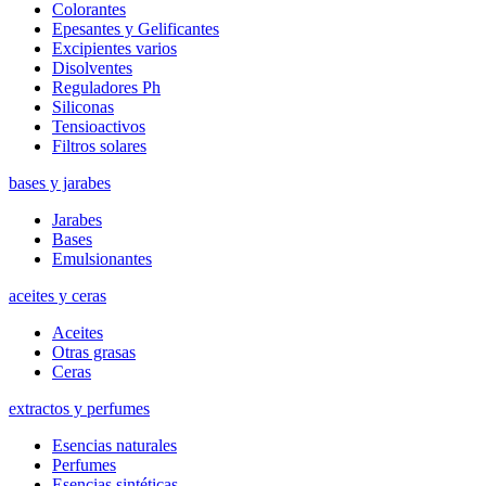
Colorantes
Epesantes y Gelificantes
Excipientes varios
Disolventes
Reguladores Ph
Siliconas
Tensioactivos
Filtros solares
bases y jarabes
Jarabes
Bases
Emulsionantes
aceites y ceras
Aceites
Otras grasas
Ceras
extractos y perfumes
Esencias naturales
Perfumes
Esencias sintéticas