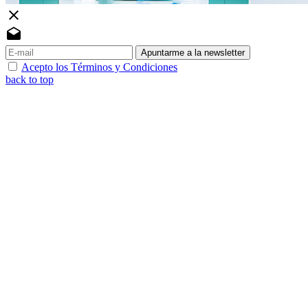
close
drafts
Apuntarme a la newsletter
Acepto los Términos y Condiciones
back to top