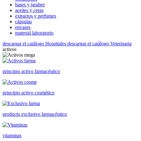
bases y jarabes
aceites y ceras
extractos y perfumes
cápsulas
envases
material laboratorio
descargar el catálogo Hospitales
descargar el catálogo Veterinaria
activos
principio activo farmacéutico
principio activo cosmético
producto exclusivo farmacéutico
vitaminas