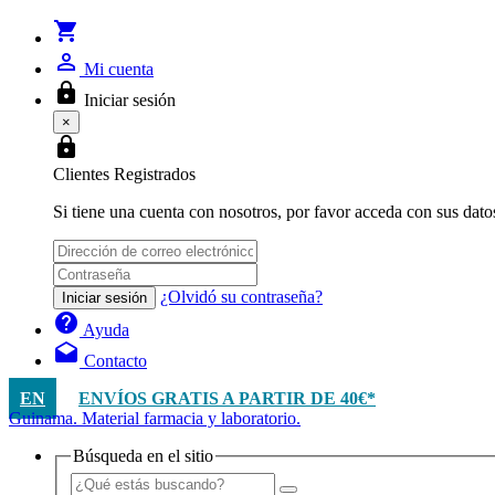
shopping_cart
person_outline
Mi cuenta
lock
Iniciar sesión
×
lock
Clientes Registrados
Si tiene una cuenta con nosotros, por favor acceda con sus dato
¿Olvidó su contraseña?
Iniciar sesión
help
Ayuda
drafts
Contacto
EN
ENVÍOS GRATIS A PARTIR DE 40€*
Guinama. Material farmacia y laboratorio.
Búsqueda en el sitio