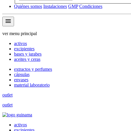
Quiénes somos
Instalaciones
GMP
Condiciones
menu
ver menu principal
activos
excipientes
bases y jarabes
aceites y ceras
extractos y perfumes
cápsulas
envases
material laboratorio
outlet
outlet
activos
excipientes