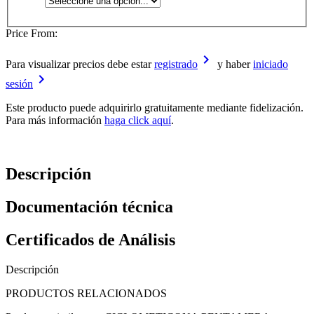
Price From:
keyboard_arrow_right
Para visualizar precios debe estar
registrado
y haber
iniciado
keyboard_arrow_right
sesión
Este producto puede adquirirlo gratuitamente mediante fidelización.
Para más información
haga click aquí
.
Descripción
Documentación técnica
Certificados de Análisis
Descripción
PRODUCTOS RELACIONADOS