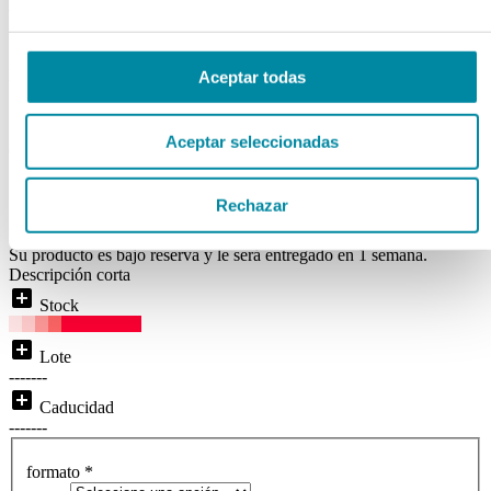
PENTAMERA
Ref. Mg93177
Aceptar todas
Disponibilidad:
BAJO RESERVA
Aceptar seleccionadas
( 0 )
local_shipping
Disponibilidad:
Entrega inmediata
Rechazar
Price From:
Su producto es bajo reserva y le será entregado en 1 semana.
Descripción corta
add_box
Stock
add_box
Lote
-------
add_box
Caducidad
-------
formato
*