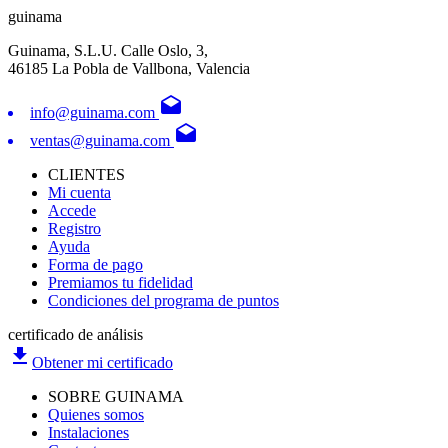
guinama
Guinama, S.L.U. Calle Oslo, 3,
46185 La Pobla de Vallbona, Valencia
drafts
info@guinama.com
drafts
ventas@guinama.com
CLIENTES
Mi cuenta
Accede
Registro
Ayuda
Forma de pago
Premiamos tu fidelidad
Condiciones del programa de puntos
certificado de análisis
file_download
Obtener mi certificado
SOBRE GUINAMA
Quienes somos
Instalaciones