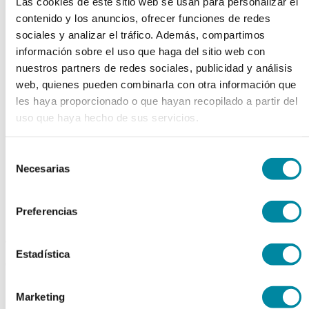
Las cookies de este sitio web se usan para personalizar el
chevron_left
chevron_right
contenido y los anuncios, ofrecer funciones de redes
sociales y analizar el tráfico. Además, compartimos
información sobre el uso que haga del sitio web con
nuestros partners de redes sociales, publicidad y análisis
web, quienes pueden combinarla con otra información que
les haya proporcionado o que hayan recopilado a partir del
uso que haya hecho de sus servicios.
Selección
Necesarias
de
consentimiento
Preferencias
adquiriendo este producto
Estadística
consigue 15 puntos de fidelización
CICLOMETICONA
Marketing