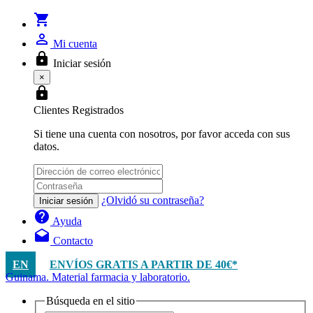
shopping_cart
person_outline
Mi cuenta
lock
Iniciar sesión
×
lock
Clientes Registrados
Si tiene una cuenta con nosotros, por favor acceda con sus
datos.
¿Olvidó su contraseña?
Iniciar sesión
help
Ayuda
drafts
Contacto
EN
ENVÍOS GRATIS A PARTIR DE 40€*
Guinama. Material farmacia y laboratorio.
Búsqueda en el sitio