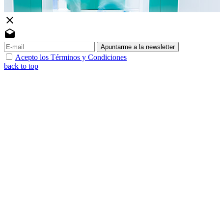
close
drafts
Apuntarme a la newsletter
Acepto los Términos y Condiciones
back to top