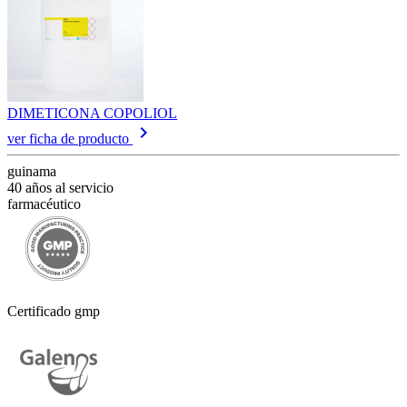
DIMETICONA COPOLIOL
keyboard_arrow_right
ver ficha de producto
guinama
40 años al servicio
farmacéutico
Certificado gmp