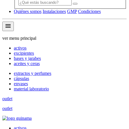
Quiénes somos
Instalaciones
GMP
Condiciones
menu
ver menu principal
activos
excipientes
bases y jarabes
aceites y ceras
extractos y perfumes
cápsulas
envases
material laboratorio
outlet
outlet
activos