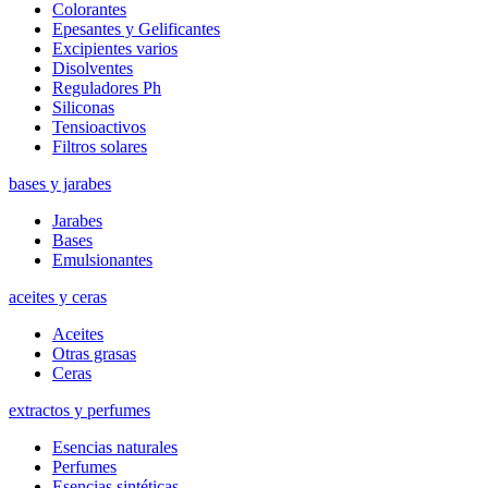
Colorantes
Epesantes y Gelificantes
Excipientes varios
Disolventes
Reguladores Ph
Siliconas
Tensioactivos
Filtros solares
bases y jarabes
Jarabes
Bases
Emulsionantes
aceites y ceras
Aceites
Otras grasas
Ceras
extractos y perfumes
Esencias naturales
Perfumes
Esencias sintéticas