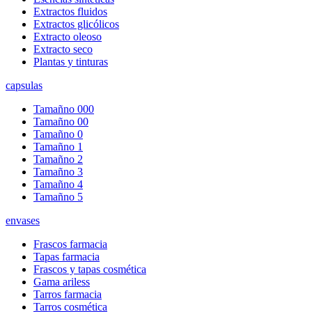
Extractos fluidos
Extractos glicólicos
Extracto oleoso
Extracto seco
Plantas y tinturas
capsulas
Tamañno 000
Tamañno 00
Tamañno 0
Tamañno 1
Tamañno 2
Tamañno 3
Tamañno 4
Tamañno 5
envases
Frascos farmacia
Tapas farmacia
Frascos y tapas cosmética
Gama ariless
Tarros farmacia
Tarros cosmética