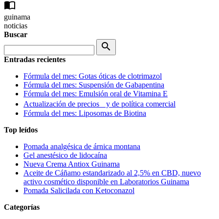
import_contacts
guinama
noticias
Buscar
search
Entradas recientes
Fórmula del mes: Gotas óticas de clotrimazol
Fórmula del mes: Suspensión de Gabapentina
Fórmula del mes: Emulsión oral de Vitamina E
Actualización de precios y de política comercial
Fórmula del mes: Liposomas de Biotina
Top leídos
Pomada analgésica de árnica montana
Gel anestésico de lidocaína
Nueva Crema Antiox Guinama
Aceite de Cáñamo estandarizado al 2,5% en CBD, nuevo
activo cosmético disponible en Laboratorios Guinama
Pomada Salicilada con Ketoconazol
Categorías