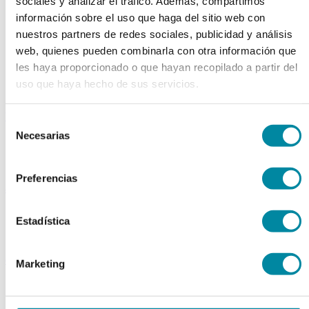
sociales y analizar el tráfico. Además, compartimos
Colorantes
información sobre el uso que haga del sitio web con
Epesantes y Gelificantes
Excipientes varios
nuestros partners de redes sociales, publicidad y análisis
Disolventes
web, quienes pueden combinarla con otra información que
Reguladores Ph
les haya proporcionado o que hayan recopilado a partir del
Siliconas
Tensioactivos
uso que haya hecho de sus servicios.
Filtros solares
bases y jarabes
Selección
Necesarias
de
Jarabes
Bases
consentimiento
Emulsionantes
Preferencias
aceites y ceras
Aceites
Estadística
Otras grasas
Ceras
extractos y perfumes
Marketing
Esencias naturales
Perfumes
Esencias sintéticas