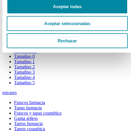
Extractos fluidos
Aceptar todas
Extractos glicólicos
Extracto oleoso
Extracto seco
Aceptar seleccionadas
Plantas y tinturas
capsulas
Rechazar
Tamañno 000
Tamañno 00
Tamañno 0
Tamañno 1
Tamañno 2
Tamañno 3
Tamañno 4
Tamañno 5
envases
Frascos farmacia
Tapas farmacia
Frascos y tapas cosmética
Gama ariless
Tarros farmacia
Tarros cosmética