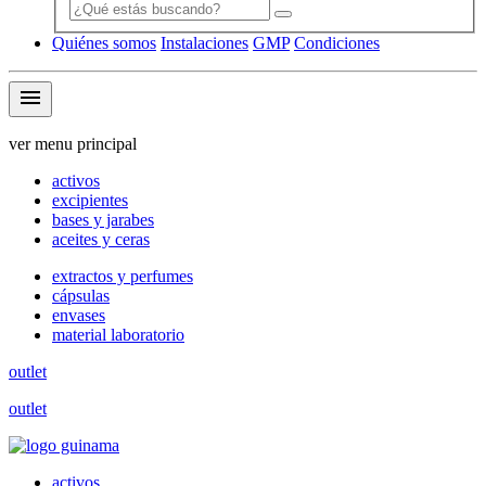
Quiénes somos
Instalaciones
GMP
Condiciones
menu
ver menu principal
activos
excipientes
bases y jarabes
aceites y ceras
extractos y perfumes
cápsulas
envases
material laboratorio
outlet
outlet
activos