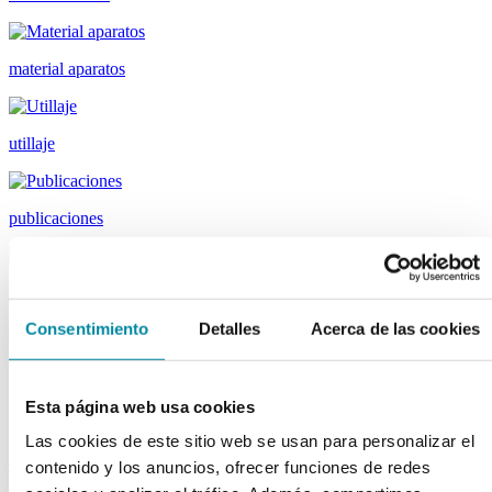
material aparatos
utillaje
publicaciones
reactivos
Consentimiento
Detalles
Acerca de las cookies
activos
Vitaminas
Producto Exclusivo Farmacéutico
Esta página web usa cookies
Principios Activos Cosméticos
Principios Activos Farmacéuticos Especiales
Las cookies de este sitio web se usan para personalizar el
excipientes
contenido y los anuncios, ofrecer funciones de redes