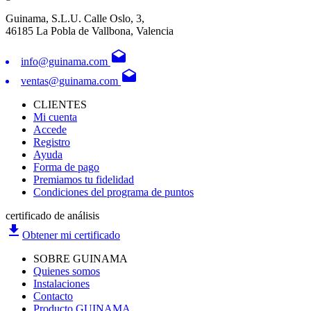
Guinama, S.L.U. Calle Oslo, 3,
46185 La Pobla de Vallbona, Valencia
drafts
info@guinama.com
drafts
ventas@guinama.com
CLIENTES
Mi cuenta
Accede
Registro
Ayuda
Forma de pago
Premiamos tu fidelidad
Condiciones del programa de puntos
certificado de análisis
file_download
Obtener mi certificado
SOBRE GUINAMA
Quienes somos
Instalaciones
Contacto
Producto GUINAMA