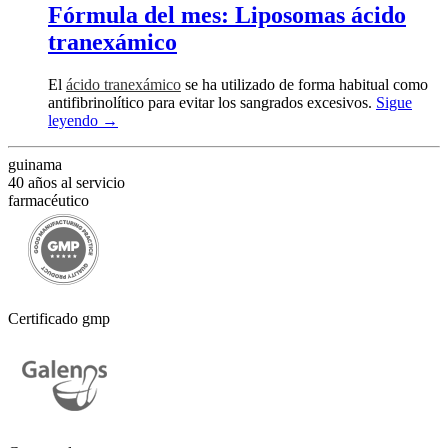
Fórmula del mes: Liposomas ácido
tranexámico
El
ácido tranexámico
se ha utilizado de forma habitual como
antifibrinolítico para evitar los sangrados excesivos.
Sigue
leyendo
→
guinama
40 años al servicio
farmacéutico
Certificado gmp