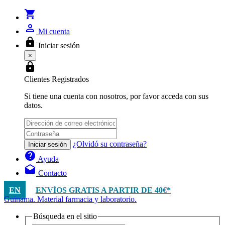
shopping_cart
person_outline
Mi cuenta
lock
Iniciar sesión
×
lock
Clientes Registrados
Si tiene una cuenta con nosotros, por favor acceda con sus
datos.
¿Olvidó su contraseña?
Iniciar sesión
help
Ayuda
drafts
Contacto
EN
ENVÍOS GRATIS A PARTIR DE 40€*
Guinama. Material farmacia y laboratorio.
Búsqueda en el sitio