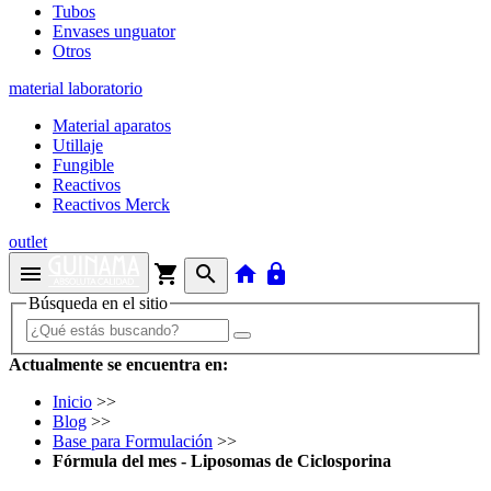
Tubos
Envases unguator
Otros
material laboratorio
Material aparatos
Utillaje
Fungible
Reactivos
Reactivos Merck
outlet
menu
shopping_cart
search
home
lock
Búsqueda en el sitio
Actualmente se encuentra en:
Inicio
>>
Blog
>>
Base para Formulación
>>
Fórmula del mes - Liposomas de Ciclosporina