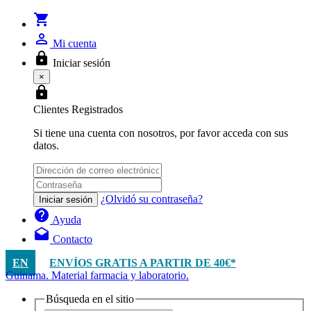
shopping_cart
person_outline
Mi cuenta
lock
Iniciar sesión
×
lock
Clientes Registrados
Si tiene una cuenta con nosotros, por favor acceda con sus
datos.
¿Olvidó su contraseña?
Iniciar sesión
help
Ayuda
drafts
Contacto
EN
ENVÍOS GRATIS A PARTIR DE 40€*
Guinama. Material farmacia y laboratorio.
Búsqueda en el sitio