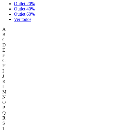
Outlet 20%
Outlet 40%
Outlet 60%
Ver todos
A
B
C
D
E
F
G
H
I
J
K
L
M
N
O
P
Q
R
S
T