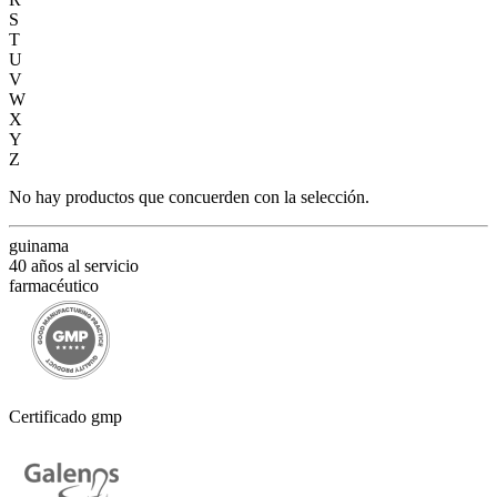
S
T
U
V
W
X
Y
Z
No hay productos que concuerden con la selección.
guinama
40 años al servicio
farmacéutico
Certificado gmp