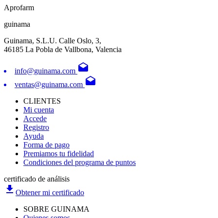
Aprofarm
guinama
Guinama, S.L.U. Calle Oslo, 3,
46185 La Pobla de Vallbona, Valencia
drafts
info@guinama.com
drafts
ventas@guinama.com
CLIENTES
Mi cuenta
Accede
Registro
Ayuda
Forma de pago
Premiamos tu fidelidad
Condiciones del programa de puntos
certificado de análisis
file_download
Obtener mi certificado
SOBRE GUINAMA
Quienes somos