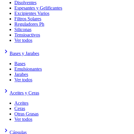
Disolventes
Espesantes y Gelificantes
Excipientes Varios
Filtros Solares
Reguladores Ph
Siliconas
Tensioactivos
Ver todos
keyboard_arrow_right
Bases y Jarabes
Bases
Emulsionantes
Jarabes
Ver todos
keyboard_arrow_right
Aceites y Ceras
Aceites
Ceras
Otras Grasas
Ver todos
keyboard_arrow_right
Cápsulas