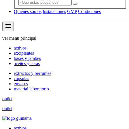
Quiénes somos
Instalaciones
GMP
Condiciones
menu
ver menu principal
activos
excipientes
bases y jarabes
aceites y ceras
extractos y perfumes
cápsulas
envases
material laboratorio
outlet
outlet
activos