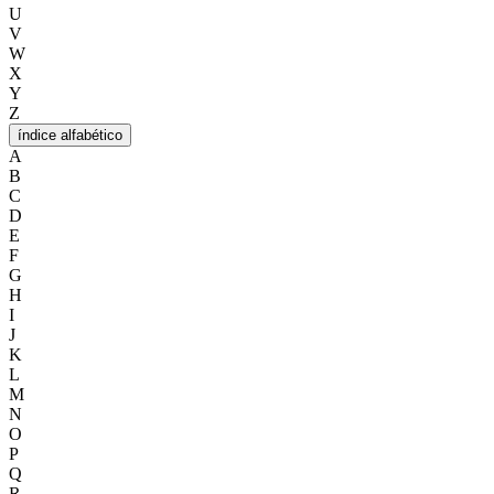
U
V
W
X
Y
Z
índice alfabético
A
B
C
D
E
F
G
H
I
J
K
L
M
N
O
P
Q
R