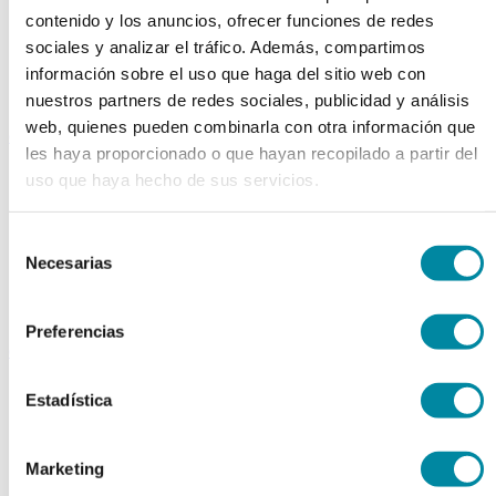
Extractos fluidos
contenido y los anuncios, ofrecer funciones de redes
Extractos glicólicos
sociales y analizar el tráfico. Además, compartimos
Extracto oleoso
información sobre el uso que haga del sitio web con
Extracto seco
Plantas y tinturas
nuestros partners de redes sociales, publicidad y análisis
web, quienes pueden combinarla con otra información que
capsulas
les haya proporcionado o que hayan recopilado a partir del
Tamañno 000
uso que haya hecho de sus servicios.
Tamañno 00
Tamañno 0
Tamañno 1
Selección
Tamañno 2
Necesarias
de
Tamañno 3
Tamañno 4
consentimiento
Tamañno 5
Preferencias
envases
Frascos farmacia
Estadística
Tapas farmacia
Frascos y tapas cosmética
Gama ariless
Tarros farmacia
Marketing
Tarros cosmética