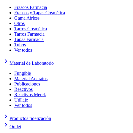
Frascos Farmacia
Frascos y Tapas Cosmética
Gama Airless
Otros
Tarros Cosmética
Tarros Farmacia
Tapas Farmacia
Tubos
Ver todos
keyboard_arrow_right
Material de Laboratorio
Fungible
Material Aparatos
Publicaciones
Reactivos
Reactivos Merck
Utillaje
Ver todos
keyboard_arrow_right
Productos fidelización
keyboard_arrow_right
Outlet