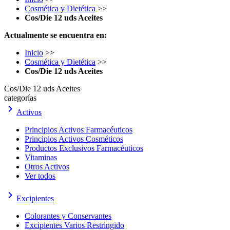
Cosmética y Dietética
>>
Cos/Die 12 uds Aceites
Actualmente se encuentra en:
Inicio
>>
Cosmética y Dietética
>>
Cos/Die 12 uds Aceites
Cos/Die 12 uds Aceites
categorías
keyboard_arrow_right
Activos
Principios Activos Farmacéuticos
Principios Activos Cosméticos
Productos Exclusivos Farmacéuticos
Vitaminas
Otros Activos
Ver todos
keyboard_arrow_right
Excipientes
Colorantes y Conservantes
Excipientes Varios Restringido