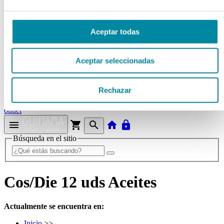
Tubos
Envases unguator
Otros
Aceptar todas
material laboratorio
Material aparatos
Aceptar seleccionadas
Utillaje
Fungible
Reactivos
Rechazar
Reactivos Merck
outlet
menu
shopping_cart
search
home
lock
Búsqueda en el sitio
Cos/Die 12 uds Aceites
Actualmente se encuentra en:
Inicio
>>