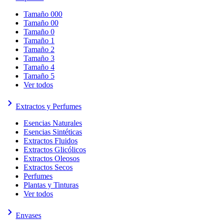
Tamaño 000
Tamaño 00
Tamaño 0
Tamaño 1
Tamaño 2
Tamaño 3
Tamaño 4
Tamaño 5
Ver todos
keyboard_arrow_right
Extractos y Perfumes
Esencias Naturales
Esencias Sintéticas
Extractos Fluidos
Extractos Glicólicos
Extractos Oleosos
Extractos Secos
Perfumes
Plantas y Tinturas
Ver todos
keyboard_arrow_right
Envases