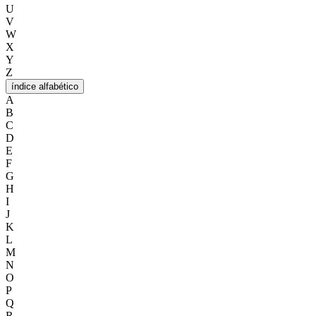
U
V
W
X
Y
Z
índice alfabético
A
B
C
D
E
F
G
H
I
J
K
L
M
N
O
P
Q
R