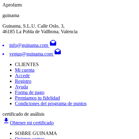
Aprofarm
guinama
Guinama, S.L.U. Calle Oslo, 3,
46185 La Pobla de Vallbona, Valencia
drafts
info@guinama.com
drafts
ventas@guinama.com
CLIENTES
Mi cuenta
Accede
Registro
Ayuda
Forma de pago
Premiamos tu fidelidad
Condiciones del programa de puntos
certificado de análisis
file_download
Obtener mi certificado
SOBRE GUINAMA
Quienes somos