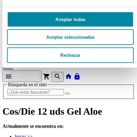
Tubos
Envases unguator
Otros
Aceptar todas
material laboratorio
Material aparatos
Aceptar seleccionadas
Utillaje
Fungible
Reactivos
Rechazar
Reactivos Merck
outlet
menu
shopping_cart
search
home
lock
Búsqueda en el sitio
Cos/Die 12 uds Gel Aloe
Actualmente se encuentra en:
Inicio
>>