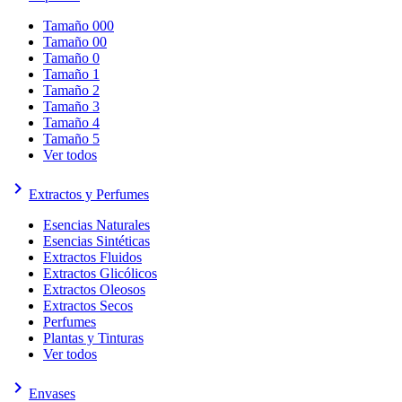
Tamaño 000
Tamaño 00
Tamaño 0
Tamaño 1
Tamaño 2
Tamaño 3
Tamaño 4
Tamaño 5
Ver todos
keyboard_arrow_right
Extractos y Perfumes
Esencias Naturales
Esencias Sintéticas
Extractos Fluidos
Extractos Glicólicos
Extractos Oleosos
Extractos Secos
Perfumes
Plantas y Tinturas
Ver todos
keyboard_arrow_right
Envases