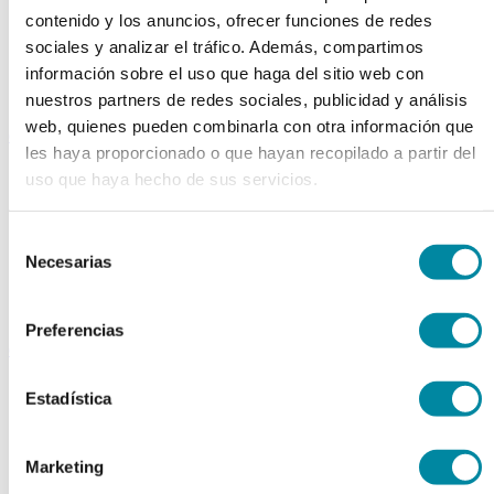
Extractos fluidos
contenido y los anuncios, ofrecer funciones de redes
Extractos glicólicos
sociales y analizar el tráfico. Además, compartimos
Extracto oleoso
información sobre el uso que haga del sitio web con
Extracto seco
Plantas y tinturas
nuestros partners de redes sociales, publicidad y análisis
web, quienes pueden combinarla con otra información que
capsulas
les haya proporcionado o que hayan recopilado a partir del
Tamañno 000
uso que haya hecho de sus servicios.
Tamañno 00
Tamañno 0
Tamañno 1
Selección
Tamañno 2
Necesarias
de
Tamañno 3
Tamañno 4
consentimiento
Tamañno 5
Preferencias
envases
Frascos farmacia
Estadística
Tapas farmacia
Frascos y tapas cosmética
Gama ariless
Tarros farmacia
Marketing
Tarros cosmética