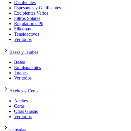
Disolventes
Espesantes y Gelificantes
Excipientes Varios
Filtros Solares
Reguladores Ph
Siliconas
Tensioactivos
Ver todos
keyboard_arrow_right
Bases y Jarabes
Bases
Emulsionantes
Jarabes
Ver todos
keyboard_arrow_right
Aceites y Ceras
Aceites
Ceras
Otras Grasas
Ver todos
keyboard_arrow_right
Cápsulas