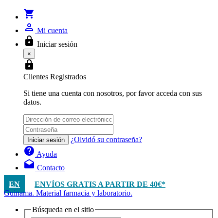
shopping_cart
person_outline
Mi cuenta
lock
Iniciar sesión
×
lock
Clientes Registrados
Si tiene una cuenta con nosotros, por favor acceda con sus
datos.
¿Olvidó su contraseña?
Iniciar sesión
help
Ayuda
drafts
Contacto
EN
ENVÍOS GRATIS A PARTIR DE 40€*
Guinama. Material farmacia y laboratorio.
Búsqueda en el sitio