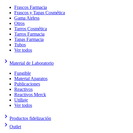
Frascos Farmacia
Frascos y Tapas Cosmética
Gama Airless
Otros
Tarros Cosmética
Tarros Farmacia
Tapas Farmacia
Tubos
Ver todos
keyboard_arrow_right
Material de Laboratorio
Fungible
Material Aparatos
Publicaciones
Reactivos
Reactivos Merck
Utillaje
Ver todos
keyboard_arrow_right
Productos fidelización
keyboard_arrow_right
Outlet