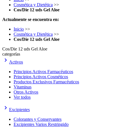
Cosmética y Dietética
>>
Cos/Die 12 uds Gel Aloe
Actualmente se encuentra en:
Inicio
>>
Cosmética y Dietética
>>
Cos/Die 12 uds Gel Aloe
Cos/Die 12 uds Gel Aloe
categorías
keyboard_arrow_right
Activos
Principios Activos Farmacéuticos
Principios Activos Cosméticos
Productos Exclusivos Farmacéuticos
Vitaminas
Otros Activos
Ver todos
keyboard_arrow_right
Excipientes
Colorantes y Conservantes
Excipientes Varios Restringido