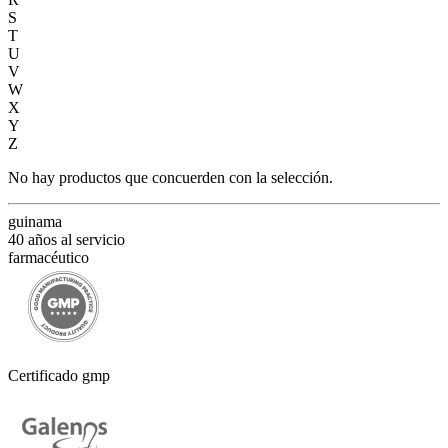
S
T
U
V
W
X
Y
Z
No hay productos que concuerden con la selección.
guinama
40 años al servicio
farmacéutico
Certificado gmp