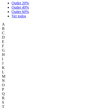
Outlet 20%
Outlet 40%
Outlet 60%
Ver todos
A
B
C
D
E
F
G
H
I
J
K
L
M
N
O
P
Q
R
S
T