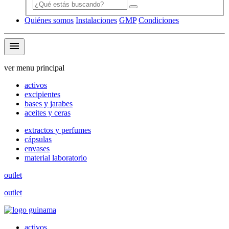
Quiénes somos
Instalaciones
GMP
Condiciones
menu
ver menu principal
activos
excipientes
bases y jarabes
aceites y ceras
extractos y perfumes
cápsulas
envases
material laboratorio
outlet
outlet
activos