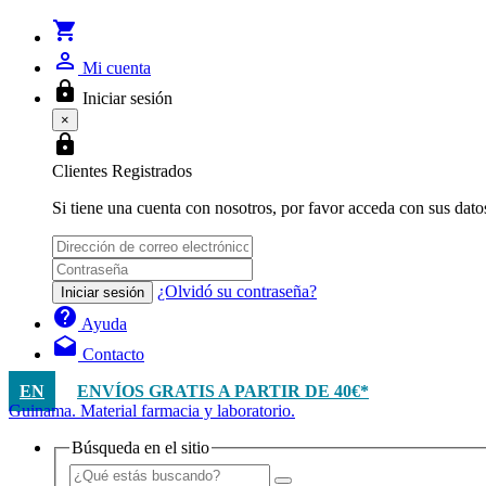
shopping_cart
person_outline
Mi cuenta
lock
Iniciar sesión
×
lock
Clientes Registrados
Si tiene una cuenta con nosotros, por favor acceda con sus dato
¿Olvidó su contraseña?
Iniciar sesión
help
Ayuda
drafts
Contacto
EN
ENVÍOS GRATIS A PARTIR DE 40€*
Guinama. Material farmacia y laboratorio.
Búsqueda en el sitio