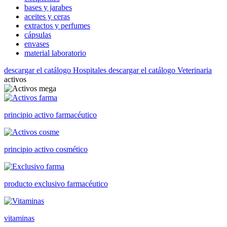
bases y jarabes
aceites y ceras
extractos y perfumes
cápsulas
envases
material laboratorio
descargar el catálogo Hospitales
descargar el catálogo Veterinaria
activos
principio activo farmacéutico
principio activo cosmético
producto exclusivo farmacéutico
vitaminas