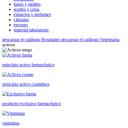
bases y jarabes
aceites y ceras
extractos y perfumes
cápsulas
envases
material laboratorio
descargar el catálogo Hospitales
descargar el catálogo Veterinaria
activos
principio activo farmacéutico
principio activo cosmético
producto exclusivo farmacéutico
vitaminas