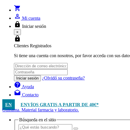
shopping_cart
person_outline
Mi cuenta
lock
Iniciar sesión
×
lock
Clientes Registrados
Si tiene una cuenta con nosotros, por favor acceda con sus dato
¿Olvidó su contraseña?
Iniciar sesión
help
Ayuda
drafts
Contacto
EN
ENVÍOS GRATIS A PARTIR DE 40€*
Guinama. Material farmacia y laboratorio.
Búsqueda en el sitio