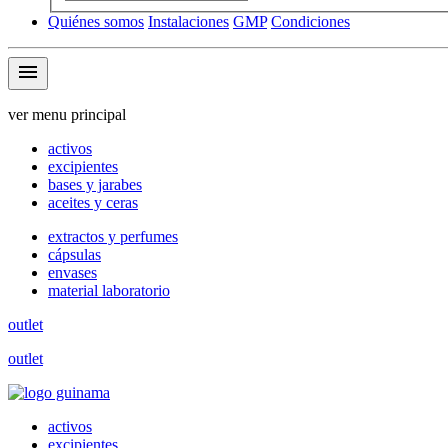
Quiénes somos
Instalaciones
GMP
Condiciones
menu
ver menu principal
activos
excipientes
bases y jarabes
aceites y ceras
extractos y perfumes
cápsulas
envases
material laboratorio
outlet
outlet
activos
excipientes