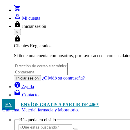
shopping_cart
person_outline
Mi cuenta
lock
Iniciar sesión
×
lock
Clientes Registrados
Si tiene una cuenta con nosotros, por favor acceda con sus dato
¿Olvidó su contraseña?
Iniciar sesión
help
Ayuda
drafts
Contacto
EN
ENVÍOS GRATIS A PARTIR DE 40€*
Guinama. Material farmacia y laboratorio.
Búsqueda en el sitio