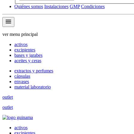
Quiénes somos
Instalaciones
GMP
Condiciones
menu
ver menu principal
activos
excipientes
bases y jarabes
aceites y ceras
extractos y perfumes
cápsulas
envases
material laboratorio
outlet
outlet
activos
excipientes