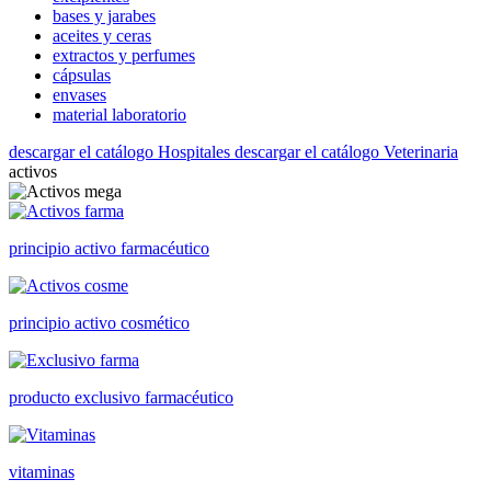
bases y jarabes
aceites y ceras
extractos y perfumes
cápsulas
envases
material laboratorio
descargar el catálogo Hospitales
descargar el catálogo Veterinaria
activos
principio activo farmacéutico
principio activo cosmético
producto exclusivo farmacéutico
vitaminas