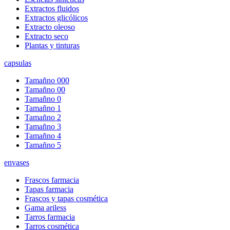
Extractos fluidos
Extractos glicólicos
Extracto oleoso
Extracto seco
Plantas y tinturas
capsulas
Tamañno 000
Tamañno 00
Tamañno 0
Tamañno 1
Tamañno 2
Tamañno 3
Tamañno 4
Tamañno 5
envases
Frascos farmacia
Tapas farmacia
Frascos y tapas cosmética
Gama ariless
Tarros farmacia
Tarros cosmética