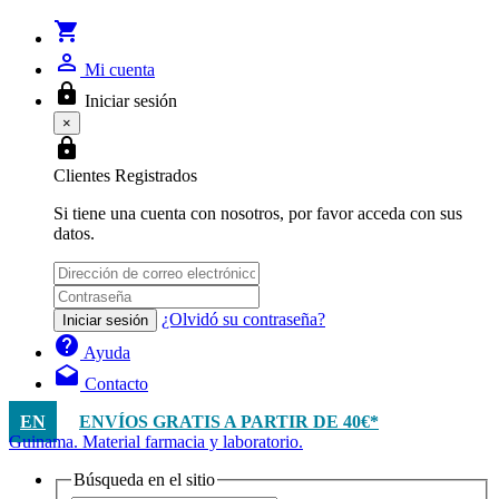
shopping_cart
person_outline
Mi cuenta
lock
Iniciar sesión
×
lock
Clientes Registrados
Si tiene una cuenta con nosotros, por favor acceda con sus
datos.
¿Olvidó su contraseña?
Iniciar sesión
help
Ayuda
drafts
Contacto
EN
ENVÍOS GRATIS A PARTIR DE 40€*
Guinama. Material farmacia y laboratorio.
Búsqueda en el sitio