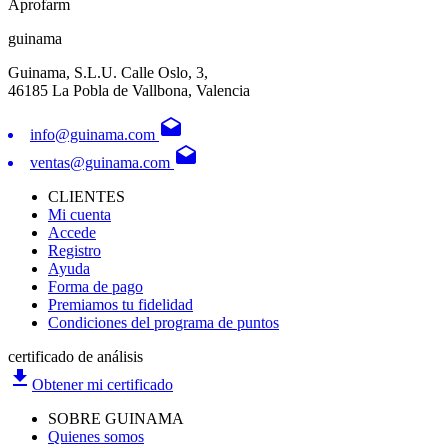
Aprofarm
guinama
Guinama, S.L.U. Calle Oslo, 3,
46185 La Pobla de Vallbona, Valencia
drafts
info@guinama.com
drafts
ventas@guinama.com
CLIENTES
Mi cuenta
Accede
Registro
Ayuda
Forma de pago
Premiamos tu fidelidad
Condiciones del programa de puntos
certificado de análisis
file_download
Obtener mi certificado
SOBRE GUINAMA
Quienes somos