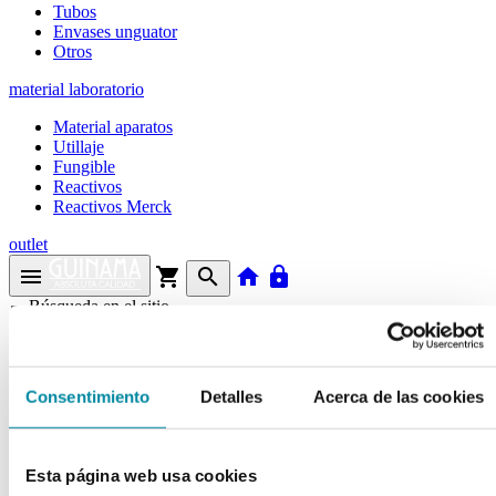
Tubos
Envases unguator
Otros
material laboratorio
Material aparatos
Utillaje
Fungible
Reactivos
Reactivos Merck
outlet
menu
shopping_cart
search
home
lock
Búsqueda en el sitio
Actualmente se encuentra en:
Consentimiento
Detalles
Acerca de las cookies
Inicio
>>
PALETA BATIDORA EMULSIONADOR SAMIX SMB
1000 ml
Esta página web usa cookies
arrow_back
Ficha de producto