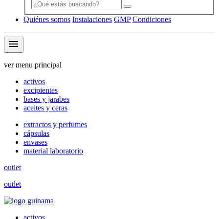
Quiénes somos
Instalaciones
GMP
Condiciones
menu
ver menu principal
activos
excipientes
bases y jarabes
aceites y ceras
extractos y perfumes
cápsulas
envases
material laboratorio
outlet
outlet
activos