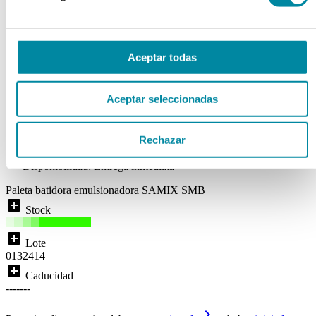
PALETA BATIDORA
EMULSIONADOR SAMIX
SMB 1000 ml
Aceptar todas
Ref. Mg9828
Aceptar seleccionadas
Disponibilidad:
ENTREGA INMEDIATA
( 0 )
Rechazar
local_shipping
Disponibilidad:
Entrega inmediata
Paleta batidora emulsionadora SAMIX SMB
add_box
Stock
add_box
Lote
0132414
add_box
Caducidad
-------
keyboard_arrow_right