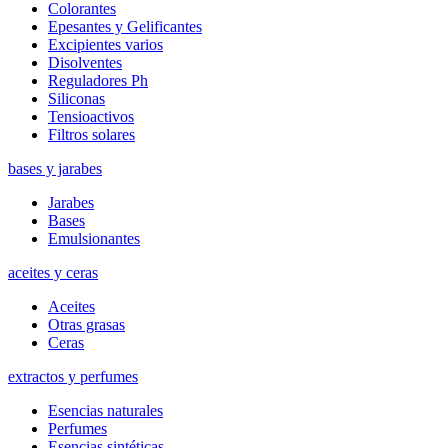
Colorantes
Epesantes y Gelificantes
Excipientes varios
Disolventes
Reguladores Ph
Siliconas
Tensioactivos
Filtros solares
bases y jarabes
Jarabes
Bases
Emulsionantes
aceites y ceras
Aceites
Otras grasas
Ceras
extractos y perfumes
Esencias naturales
Perfumes
Esencias sintéticas