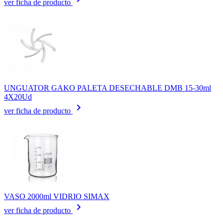
ver ficha de producto
UNGUATOR GAKO PALETA DESECHABLE DMB 15-30ml
4X20Ud
keyboard_arrow_right
ver ficha de producto
VASO 2000ml VIDRIO SIMAX
keyboard_arrow_right
ver ficha de producto