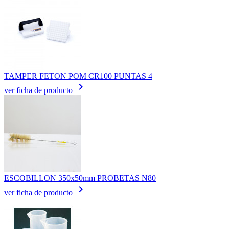
TAMPER FETON POM CR100 PUNTAS 4
keyboard_arrow_right
ver ficha de producto
ESCOBILLON 350x50mm PROBETAS N80
keyboard_arrow_right
ver ficha de producto