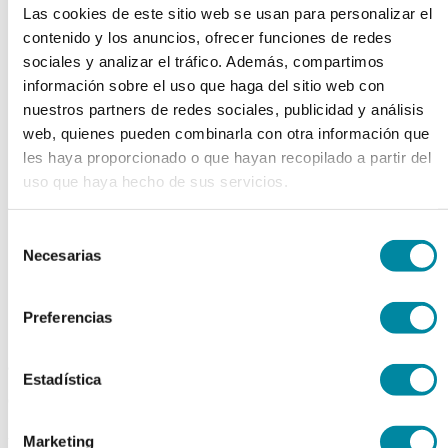
Las cookies de este sitio web se usan para personalizar el
chevron_left
chevron_right
contenido y los anuncios, ofrecer funciones de redes
sociales y analizar el tráfico. Además, compartimos
información sobre el uso que haga del sitio web con
nuestros partners de redes sociales, publicidad y análisis
web, quienes pueden combinarla con otra información que
les haya proporcionado o que hayan recopilado a partir del
uso que haya hecho de sus servicios.
Selección
Necesarias
de
consentimiento
Preferencias
adquiriendo este producto
Estadística
consigue 15 puntos de fidelización
Marketing