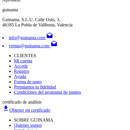
guinama
Guinama, S.L.U. Calle Oslo, 3,
46185 La Pobla de Vallbona, Valencia
drafts
info@guinama.com
drafts
ventas@guinama.com
CLIENTES
Mi cuenta
Accede
Registro
Ayuda
Forma de pago
Premiamos tu fidelidad
Condiciones del programa de puntos
certificado de análisis
file_download
Obtener mi certificado
SOBRE GUINAMA
Quienes somos