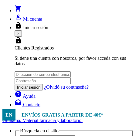
shopping_cart
person_outline
Mi cuenta
lock
Iniciar sesión
×
lock
Clientes Registrados
Si tiene una cuenta con nosotros, por favor acceda con sus
datos.
¿Olvidó su contraseña?
Iniciar sesión
help
Ayuda
drafts
Contacto
EN
ENVÍOS GRATIS A PARTIR DE 40€*
Guinama. Material farmacia y laboratorio.
Búsqueda en el sitio