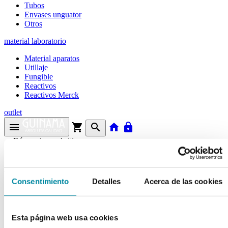
Tubos
Envases unguator
Otros
material laboratorio
Material aparatos
Utillaje
Fungible
Reactivos
Reactivos Merck
outlet
menu
shopping_cart
search
home
lock
Búsqueda en el sitio
Actualmente se encuentra en:
Consentimiento
Detalles
Acerca de las cookies
Inicio
>>
PIRANTEL EMBONATO
arrow_back
Esta página web usa cookies
Ficha de producto