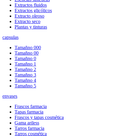
Extractos fluidos
Extractos glicólicos
Extracto oleoso
Extracto seco
Plantas y tinturas
capsulas
Tamañno 000
Tamañno 00
Tamañno 0
Tamañno 1
Tamañno 2
Tamañno 3
Tamañno 4
Tamañno 5
envases
Frascos farmacia
Tapas farmacia
Frascos y tapas cosmética
Gama ariless
Tarros farmacia
Tarros cosmética