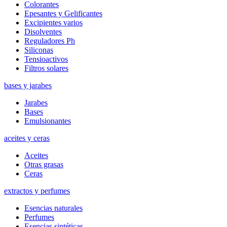
Colorantes
Epesantes y Gelificantes
Excipientes varios
Disolventes
Reguladores Ph
Siliconas
Tensioactivos
Filtros solares
bases y jarabes
Jarabes
Bases
Emulsionantes
aceites y ceras
Aceites
Otras grasas
Ceras
extractos y perfumes
Esencias naturales
Perfumes
Esencias sintéticas