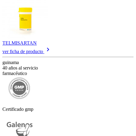
TELMISARTAN
keyboard_arrow_right
ver ficha de producto
guinama
40 años al servicio
farmacéutico
Certificado gmp