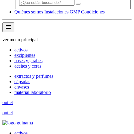
Quiénes somos
Instalaciones
GMP
Condiciones
menu
ver menu principal
activos
excipientes
bases y jarabes
aceites y ceras
extractos y perfumes
cápsulas
envases
material laboratorio
outlet
outlet
activos