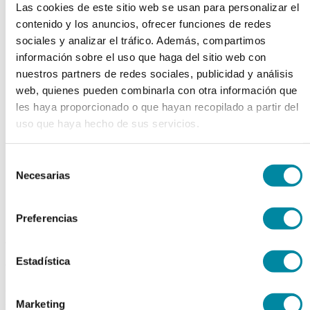
Las cookies de este sitio web se usan para personalizar el
chevron_left
chevron_right
contenido y los anuncios, ofrecer funciones de redes
sociales y analizar el tráfico. Además, compartimos
información sobre el uso que haga del sitio web con
nuestros partners de redes sociales, publicidad y análisis
web, quienes pueden combinarla con otra información que
les haya proporcionado o que hayan recopilado a partir del
uso que haya hecho de sus servicios.
Selección
Necesarias
de
consentimiento
Preferencias
adquiriendo este producto
Estadística
consigue 15 puntos de fidelización
PIRANTEL EMBONATO
Marketing