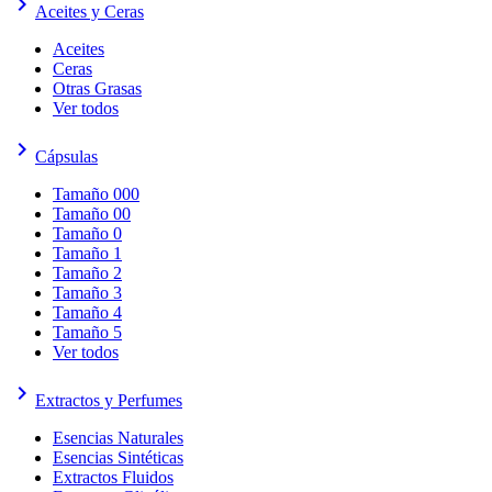
keyboard_arrow_right
Aceites y Ceras
Aceites
Ceras
Otras Grasas
Ver todos
keyboard_arrow_right
Cápsulas
Tamaño 000
Tamaño 00
Tamaño 0
Tamaño 1
Tamaño 2
Tamaño 3
Tamaño 4
Tamaño 5
Ver todos
keyboard_arrow_right
Extractos y Perfumes
Esencias Naturales
Esencias Sintéticas
Extractos Fluidos