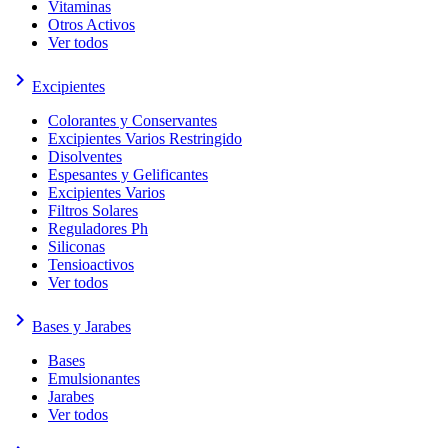
Vitaminas
Otros Activos
Ver todos
keyboard_arrow_right
Excipientes
Colorantes y Conservantes
Excipientes Varios Restringido
Disolventes
Espesantes y Gelificantes
Excipientes Varios
Filtros Solares
Reguladores Ph
Siliconas
Tensioactivos
Ver todos
keyboard_arrow_right
Bases y Jarabes
Bases
Emulsionantes
Jarabes
Ver todos