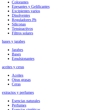
Colorantes
Epesantes y Gelificantes
Excipientes varios
Disolventes
Reguladores Ph
Siliconas
Tensioactivos
Filtros solares
bases y jarabes
Jarabes
Bases
Emulsionantes
aceites y ceras
Aceites
Otras grasas
Ceras
extractos y perfumes
Esencias naturales
Perfumes
Esencias sintéticas