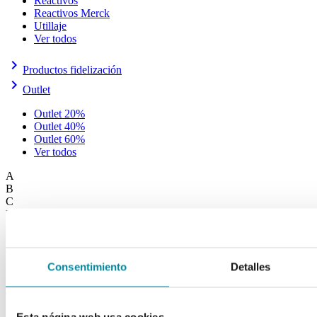
Reactivos
Reactivos Merck
Utillaje
Ver todos
keyboard_arrow_right
Productos fidelización
keyboard_arrow_right
Outlet
Outlet 20%
Outlet 40%
Outlet 60%
Ver todos
A
B
C
D
E
F
G
H
Consentimiento
Detalles
I
J
K
L