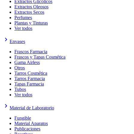
Extractos Glicólicos
Extractos Oleosos
Extractos Secos
Perfumes
Plantas y Tinturas
Ver todos
keyboard_arrow_right
Envases
Frascos Farmacia
Frascos y Tapas Cosmética
Gama Airless
Otros
Tarros Cosmética
Tarros Farmacia
Tapas Farmacia
Tubos
Ver todos
keyboard_arrow_right
Material de Laboratorio
Fungible
Material Aparatos
Publicaciones