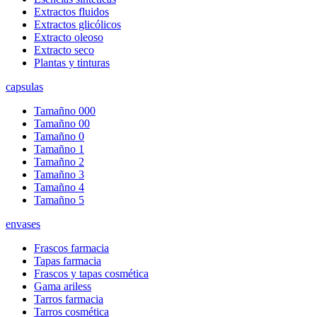
Extractos fluidos
Extractos glicólicos
Extracto oleoso
Extracto seco
Plantas y tinturas
capsulas
Tamañno 000
Tamañno 00
Tamañno 0
Tamañno 1
Tamañno 2
Tamañno 3
Tamañno 4
Tamañno 5
envases
Frascos farmacia
Tapas farmacia
Frascos y tapas cosmética
Gama ariless
Tarros farmacia
Tarros cosmética