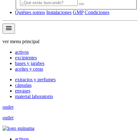
Quiénes somos
Instalaciones
GMP
Condiciones
menu
ver menu principal
activos
excipientes
bases y jarabes
aceites y ceras
extractos y perfumes
cápsulas
envases
material laboratorio
outlet
outlet
activos