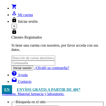
shopping_cart
person_outline
Mi cuenta
lock
Iniciar sesión
×
lock
Clientes Registrados
Si tiene una cuenta con nosotros, por favor acceda con sus
datos.
¿Olvidó su contraseña?
Iniciar sesión
help
Ayuda
drafts
Contacto
EN
ENVÍOS GRATIS A PARTIR DE 40€*
Guinama. Material farmacia y laboratorio.
Búsqueda en el sitio