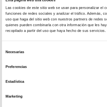
Esta página web usa cookies
M
Las cookies de este sitio web se usan para personalizar el c
N
O
funciones de redes sociales y analizar el tráfico. Además, 
P
uso que haga del sitio web con nuestros partners de redes so
Q
quienes pueden combinarla con otra información que les ha
R
S
recopilado a partir del uso que haya hecho de sus servicios.
T
U
V
Selección
W
X
Necesarias
de
Y
consentimiento
Z
índice alfabético
Preferencias
A
B
C
Estadística
D
E
F
G
Marketing
H
I