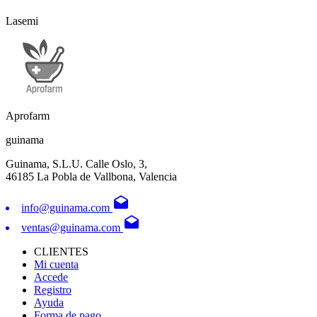
Lasemi
Aprofarm
guinama
Guinama, S.L.U. Calle Oslo, 3,
46185 La Pobla de Vallbona, Valencia
drafts
info@guinama.com
drafts
ventas@guinama.com
CLIENTES
Mi cuenta
Accede
Registro
Ayuda
Forma de pago