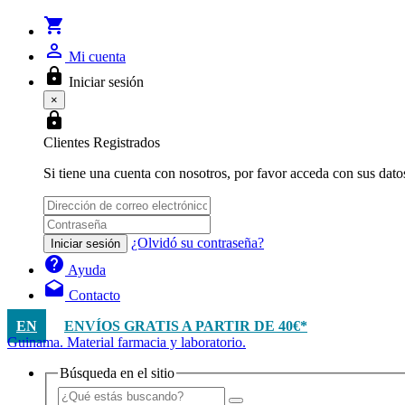
shopping_cart
person_outline
Mi cuenta
lock
Iniciar sesión
×
lock
Clientes Registrados
Si tiene una cuenta con nosotros, por favor acceda con sus dato
¿Olvidó su contraseña?
Iniciar sesión
help
Ayuda
drafts
Contacto
EN
ENVÍOS GRATIS A PARTIR DE 40€*
Guinama. Material farmacia y laboratorio.
Búsqueda en el sitio