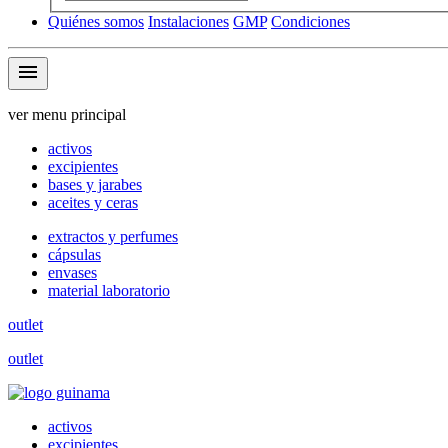
Quiénes somos
Instalaciones
GMP
Condiciones
menu
ver menu principal
activos
excipientes
bases y jarabes
aceites y ceras
extractos y perfumes
cápsulas
envases
material laboratorio
outlet
outlet
activos
excipientes