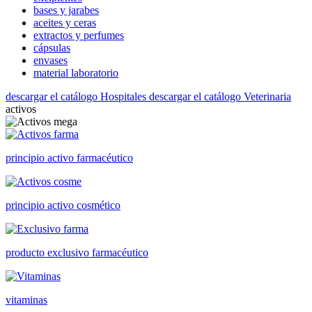
bases y jarabes
aceites y ceras
extractos y perfumes
cápsulas
envases
material laboratorio
descargar el catálogo Hospitales
descargar el catálogo Veterinaria
activos
principio activo farmacéutico
principio activo cosmético
producto exclusivo farmacéutico
vitaminas