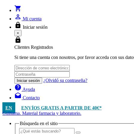
shopping_cart
person_outline
Mi cuenta
lock
Iniciar sesión
×
lock
Clientes Registrados
Si tiene una cuenta con nosotros, por favor acceda con sus dato
¿Olvidó su contraseña?
Iniciar sesión
help
Ayuda
drafts
Contacto
EN
ENVÍOS GRATIS A PARTIR DE 40€*
Guinama. Material farmacia y laboratorio.
Búsqueda en el sitio