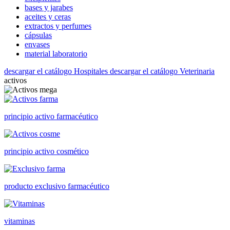
bases y jarabes
aceites y ceras
extractos y perfumes
cápsulas
envases
material laboratorio
descargar el catálogo Hospitales
descargar el catálogo Veterinaria
activos
principio activo farmacéutico
principio activo cosmético
producto exclusivo farmacéutico
vitaminas