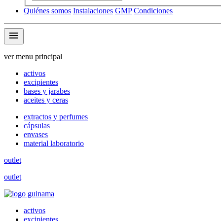
Quiénes somos
Instalaciones
GMP
Condiciones
menu
ver menu principal
activos
excipientes
bases y jarabes
aceites y ceras
extractos y perfumes
cápsulas
envases
material laboratorio
outlet
outlet
activos
excipientes