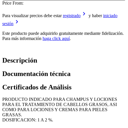
Price From:
keyboard_arrow_right
Para visualizar precios debe estar
registrado
y haber
iniciado
keyboard_arrow_right
sesión
Este producto puede adquirirlo gratuitamente mediante fidelización.
Para más información
haga click aquí
.
Descripción
Documentación técnica
Certificados de Análisis
PRODUCTO INDICADO PARA CHAMPUS Y LOCIONES
PARA EL TRATAMIENTO DE CABELLOS GRASOS, ASI
COMO PARA LOCIONES Y CREMAS PARA PIELES
GRASAS.
DOSIFICACION: 1 A 2 %.