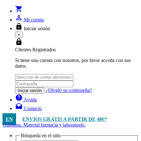
shopping_cart
person_outline
Mi cuenta
lock
Iniciar sesión
×
lock
Clientes Registrados
Si tiene una cuenta con nosotros, por favor acceda con sus
datos.
¿Olvidó su contraseña?
Iniciar sesión
help
Ayuda
drafts
Contacto
EN
ENVÍOS GRATIS A PARTIR DE 40€*
Guinama. Material farmacia y laboratorio.
Búsqueda en el sitio