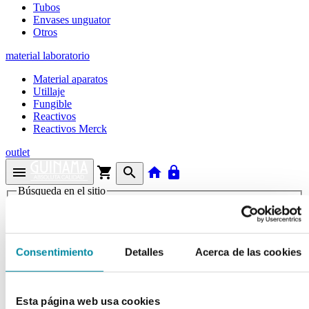
Tubos
Envases unguator
Otros
material laboratorio
Material aparatos
Utillaje
Fungible
Reactivos
Reactivos Merck
outlet
menu
shopping_cart
search
home
lock
Búsqueda en el sitio
Actualmente se encuentra en:
Consentimiento
Detalles
Acerca de las cookies
Inicio
>>
BIOAZUFRE FLUIDO
arrow_back
Ficha de producto
Esta página web usa cookies