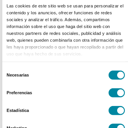
chevron_left
chevron_right
Las cookies de este sitio web se usan para personalizar el
contenido y los anuncios, ofrecer funciones de redes
sociales y analizar el tráfico. Además, compartimos
información sobre el uso que haga del sitio web con
nuestros partners de redes sociales, publicidad y análisis
web, quienes pueden combinarla con otra información que
les haya proporcionado o que hayan recopilado a partir del
uso que haya hecho de sus servicios.
Selección
Necesarias
de
consentimiento
Preferencias
adquiriendo este producto
consigue 15 puntos de fidelización
Estadística
BIOAZUFRE FLUIDO