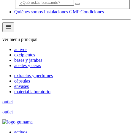
Quiénes somos
Instalaciones
GMP
Condiciones
menu
ver menu principal
activos
excipientes
bases y jarabes
aceites y ceras
extractos y perfumes
cápsulas
envases
material laboratorio
outlet
outlet
activos