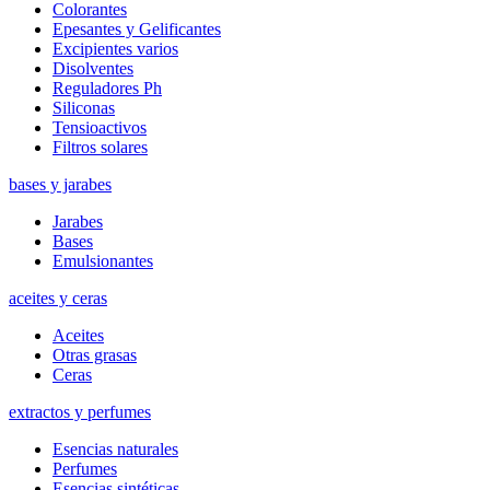
Colorantes
Epesantes y Gelificantes
Excipientes varios
Disolventes
Reguladores Ph
Siliconas
Tensioactivos
Filtros solares
bases y jarabes
Jarabes
Bases
Emulsionantes
aceites y ceras
Aceites
Otras grasas
Ceras
extractos y perfumes
Esencias naturales
Perfumes
Esencias sintéticas