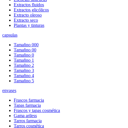
Extractos fluidos
Extractos glicólicos
Extracto oleoso
Extracto seco
Plantas y tinturas
capsulas
Tamañno 000
Tamañno 00
Tamañno 0
Tamañno 1
Tamañno 2
Tamañno 3
Tamañno 4
Tamañno 5
envases
Frascos farmacia
Tapas farmacia
Frascos y tapas cosmética
Gama ariless
Tarros farmacia
Tarros cosmética