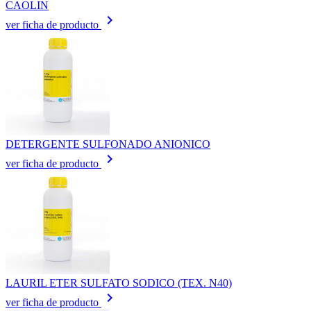
CAOLIN
keyboard_arrow_right
ver ficha de producto
DETERGENTE SULFONADO ANIONICO
keyboard_arrow_right
ver ficha de producto
LAURIL ETER SULFATO SODICO (TEX. N40)
keyboard_arrow_right
ver ficha de producto