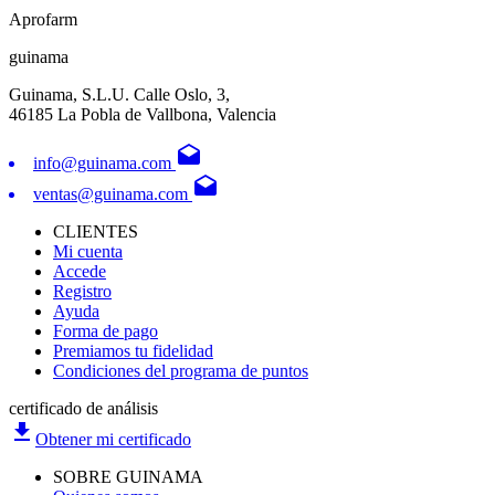
Aprofarm
guinama
Guinama, S.L.U. Calle Oslo, 3,
46185 La Pobla de Vallbona, Valencia
drafts
info@guinama.com
drafts
ventas@guinama.com
CLIENTES
Mi cuenta
Accede
Registro
Ayuda
Forma de pago
Premiamos tu fidelidad
Condiciones del programa de puntos
certificado de análisis
file_download
Obtener mi certificado
SOBRE GUINAMA