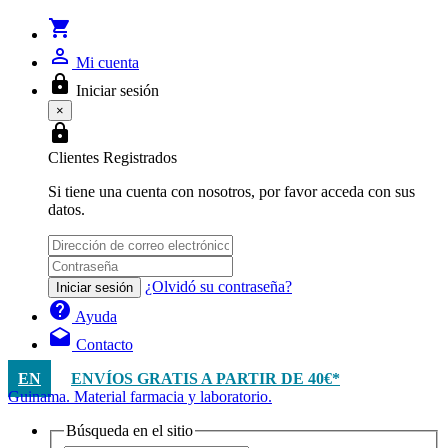
shopping_cart
person_outline
Mi cuenta
lock
Iniciar sesión
×
lock
Clientes Registrados
Si tiene una cuenta con nosotros, por favor acceda con sus
datos.
¿Olvidó su contraseña?
Iniciar sesión
help
Ayuda
drafts
Contacto
EN
ENVÍOS GRATIS A PARTIR DE 40€*
Guinama. Material farmacia y laboratorio.
Búsqueda en el sitio