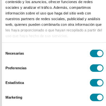
contenido y los anuncios, ofrecer funciones de redes
chevron_left
chevron_right
sociales y analizar el tráfico. Además, compartimos
información sobre el uso que haga del sitio web con
nuestros partners de redes sociales, publicidad y análisis
web, quienes pueden combinarla con otra información que
les haya proporcionado o que hayan recopilado a partir del
uso que haya hecho de sus servicios.
Selección
Necesarias
de
consentimiento
Preferencias
adquiriendo este producto
Estadística
consigue 15 puntos de fidelización
Marketing
BISMUTO SUBNITRATO