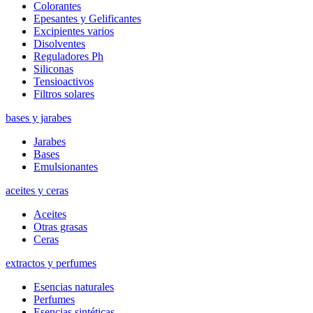
Colorantes
Epesantes y Gelificantes
Excipientes varios
Disolventes
Reguladores Ph
Siliconas
Tensioactivos
Filtros solares
bases y jarabes
Jarabes
Bases
Emulsionantes
aceites y ceras
Aceites
Otras grasas
Ceras
extractos y perfumes
Esencias naturales
Perfumes
Esencias sintéticas