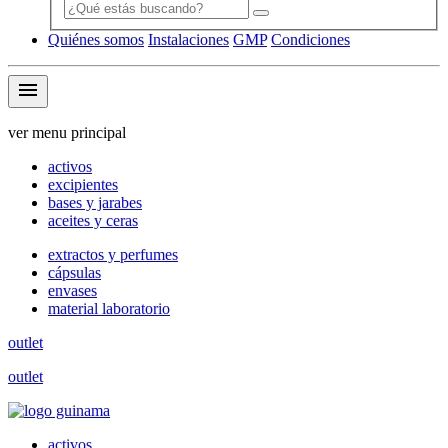
Quiénes somos
Instalaciones
GMP
Condiciones
menu
ver menu principal
activos
excipientes
bases y jarabes
aceites y ceras
extractos y perfumes
cápsulas
envases
material laboratorio
outlet
outlet
activos