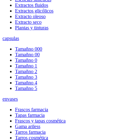
Extractos fluidos
Extractos glicólicos
Extracto oleoso
Extracto seco
Plantas y tinturas
capsulas
Tamañno 000
Tamañno 00
Tamañno 0
Tamañno 1
Tamañno 2
Tamañno 3
Tamañno 4
Tamañno 5
envases
Frascos farmacia
Tapas farmacia
Frascos y tapas cosmética
Gama ariless
Tarros farmacia
Tarros cosmética