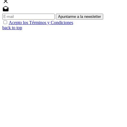
close
drafts
Apuntarme a la newsletter
Acepto los Términos y Condiciones
back to top