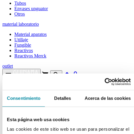
Tubos
Envases unguator
Otros
material laboratorio
Material aparatos
Utillaje
Fungible
Reactivos
Reactivos Merck
outlet
menu
shopping_cart
search
home
lock
Búsqueda en el sitio
Consentimiento
Detalles
Acerca de las cookies
Actualmente se encuentra en:
Inicio
>>
BISMUTO SUBNITRATO
Esta página web usa cookies
arrow_back
Ficha de producto
Las cookies de este sitio web se usan para personalizar el