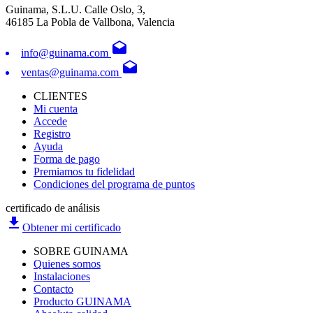
Guinama, S.L.U. Calle Oslo, 3,
46185 La Pobla de Vallbona, Valencia
drafts
info@guinama.com
drafts
ventas@guinama.com
CLIENTES
Mi cuenta
Accede
Registro
Ayuda
Forma de pago
Premiamos tu fidelidad
Condiciones del programa de puntos
certificado de análisis
file_download
Obtener mi certificado
SOBRE GUINAMA
Quienes somos
Instalaciones
Contacto
Producto GUINAMA